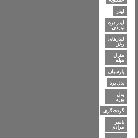
لیدر
لیدر دره
نوردی
لیدرهای
رغز
منزل
مبله
پارسیان
پدل برد
پدل
بورد
گردشگری
یاسر
مرادی