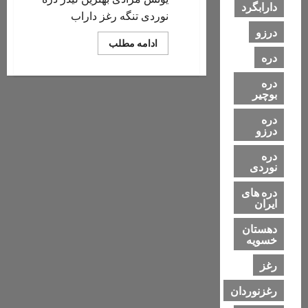
دارابگرد
نوردی تنگه رغز داراب
درزو
Read
ادامه مطلب
more
دره
about
یونس
مرادی
دره
بهترین
بوچیر
و
با
دره
تجربه
درزو
ترین
لیدر
دره
دره
نوردی
نوردی
دره های
ایران
دهستان
خسویه
رغز
رغزنوردان