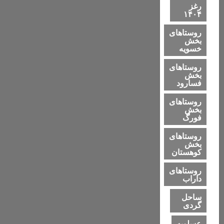
رغز
۱۴۰۴
روستاهای
بخش
خسویه
روستاهای
بخش
فسارود
روستاهای
بخش
فورگ
روستاهای
بخش
کوهستان
روستاهای
داراب
ساحل
گردی
عسلویه