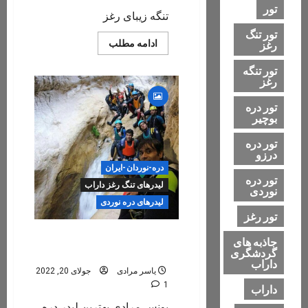
تور
تنگه زیبای رغز
تور تنگ
Read
ادامه مطلب
رغز
more
about
تور تنگه
رغز
رغز
تور دره
بوچیر
تور دره
درزو
دره-نوردان-ایران
تور دره
لیدرهای تنگ رغز داراب
نوردی
لیدرهای دره نوردی
تور رغز
یونس مرادی بهترین و با تجربه
جاذبه های
ترین لیدر دره نوردی
گردشگری
داراب
یاسر مرادی
جولای 20, 2022
1
داراب
یونس مرادی بهترین لیدر دره