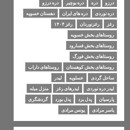
درزو
دره
دره بوچیر
دره درزو
دره نوردی
دره های ایران
دهستان خسویه
رغز
رغزنوردان
رغز ۱۴۰۴
روستاهای بخش خسویه
روستاهای بخش فسارود
روستاهای بخش فورگ
روستاهای بخش کوهستان
روستاهای داراب
ساحل گردی
عسلویه
لیدر
لیدر دره نوردی
لیدرهای رغز
منزل مبله
پارسیان
پدل برد
پدل بورد
گردشگری
یاسر مرادی
یونس مرادی