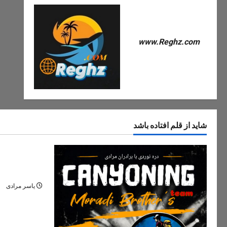
www.Reghz.com
شاید از قلم افتاده باشد
دره های ایران
دره مران تنک
نگین پنهان ج
یاسر مرادی