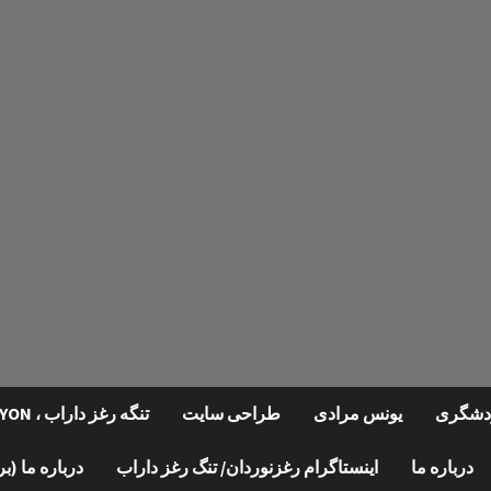
گردشگری
یونس مرادی
طراحی سایت
تنگه رغز داراب ، REGHZ CANYON
درباره ما
اینستاگرام رغزنوردان/ تنگ رغز داراب
درباره ما (ب