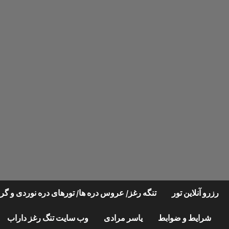
Ski
t
conten
رزرو آنلاین تور
تنگه رغز/ عروس دره ها/ تورهای دره نوردی و 
شرایط و ضوابط
یاسر مرادی
وب سایت تنگ رغز داراب