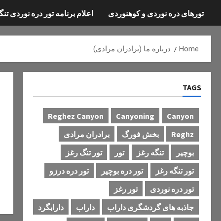
تورهای دره نوردی و کوهنوردی
اعلام برنامه تور دره نوردی تنگ
Home
درباره ما (برادران مرادی)
TAGS
Reghez Canyon
Canyoning
Canyon
Reghz
بخش فورگ
برادران مرادی
بوچیر
تنگه رغز
تور
تور تنگ رغز
تور تنگه رغز
تور دره بوچیر
تور دره درزو
تور دره نوردی
تور رغز
جاذبه های گردشگری داراب
داراب
دارابگرد