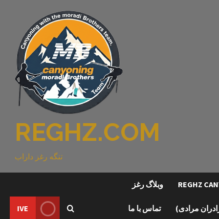
REGHZ.COM
تنگه رغز داراب
وبلاگ رغز
رادران مرادی)
تماس با ما
IVE