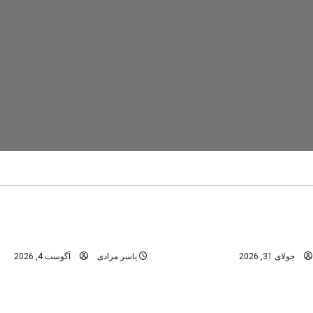
تنگ رغز
دره های استان فارس
در
دره های شمال -مازندران
عمومی
ابن؛ راهنمای کامل سفر به
تنگه رغز؛ کامل‌ترین راهنمای 
نگل‌های هیرکانی
بهشت دره‌نوردی ایران
جولای 31, 2026
یاسر مرادی
آگوست 4, 2026