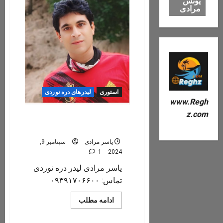
یونس
داداب
فروردین
مرادی
۱۴۰۴
استوری
لیدرهای دره نوردی
www.Regh
z.com
یاسر مرادی لیدر فنی و
راهنمای محلی تنگ رغز
یاسر مرادی
سپتامبر 9,
1
2024
یاسر مرادی لیدر دره نوردی
تماس: ۰۹۳۹۱۷۰۶۶۰۰
Read
ادامه مطلب
more
about
یاسر