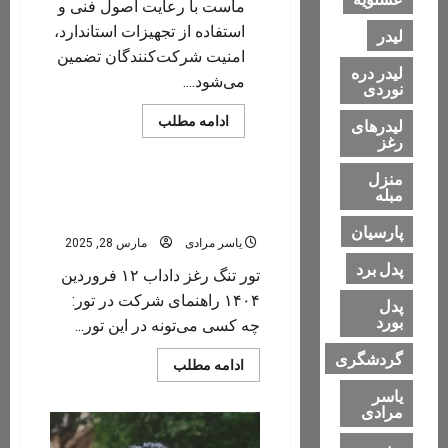
ماست با رعایت اصول فنی و
استفاده از تجهیزات استاندارد،
لیدر
امنیت شرکت‌کنندگان تضمین
لیدر دره
می‌شود....
نوردی
Read
ادامه مطلب
لیدرهای
more
رغز
اعلام برنامه تور دره نوردی تنگه رغز
about
یاسر
مرادی
منزل
راهنمای
تور تنگ رغز داداب فروردین
مبله
محلی
۱۴۰۴
گردشگری
پارسیان
و
یاسر مرادی
مارس 28, 2025
لیدر
فنی
پدل برد
دره
تور تنگ رغز داداب ۱۲ فروردین
نوردی
۱۴۰۴ راهنمای شرکت در تور:
پدل
بورد
چه کسی می‌تونه در این تور...
گردشگری
Read
ادامه مطلب
more
about
یاسر
تور
مرادی
تنگ
رغز