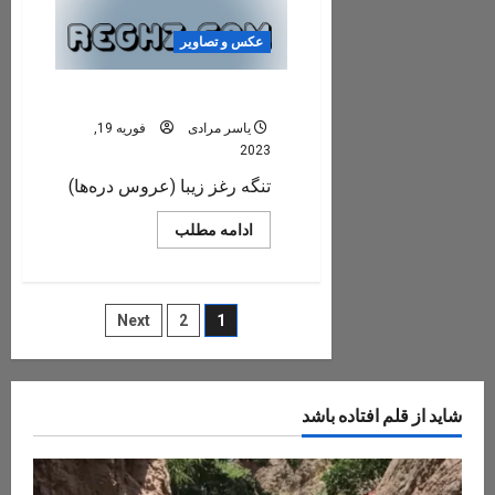
مرادی
عکس و تصاویر
تنگه رغز زیبا (عروس دره‌ها)
یاسر مرادی
فوریه 19,
2023
تنگه رغز زیبا (عروس دره‌ها)
Read
ادامه مطلب
more
about
تنگه
رغز
زیبا
صفحه‌بندی
Next
2
1
(عروس
دره‌ها)
نوشته‌ها
شاید از قلم افتاده باشد