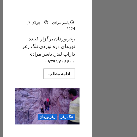
تور دره نوردی تنگ رغز داراب /
اردیبهشت ۱۴۰۳
یاسر مرادی
جولای 7,
2024
رغزنوردان برگزار کننده
تورهای دره نوردی تنگ رغز
داراب لیدر: یاسر مرادی
۰۹۳۹۱۷۰۶۶۰۰
Read
ادامه مطلب
more
about
تور
دره
نوردی
تنگ
رغز
داراب
/
اردیبهشت
تنگ رغز
رغزنوردان
۱۴۰۳
هنرنمایی 14 ساعته جانبازان