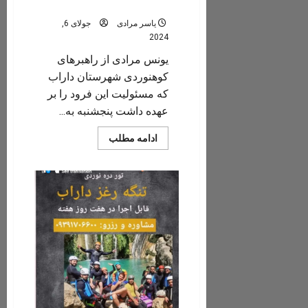
جهرمی در تنگه رغز داراب
یاسر مرادی
جولای 6,
2024
یونس مرادی از راهبرهای
کوهنوردی شهرستان داراب
که مسئولیت این فرود را بر
عهده داشت پنجشنبه به...
Read
ادامه مطلب
more
about
هنرنمایی
14
ساعته
جانبازان
جهرمی
در
تنگه
رغز
داراب