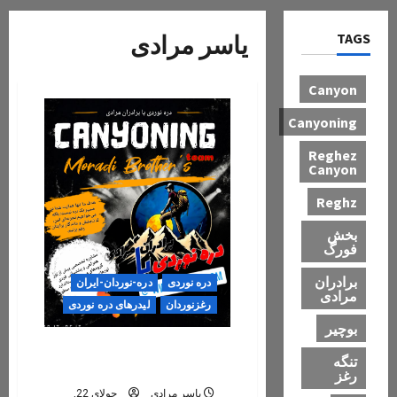
TAGS
یاسر مرادی
Canyon
Canyoning
Reghez
Canyon
Reghz
بخش
فورگ
برادران
دره نوردی
دره-نوردان-ایران
مرادی
رغزنوردان
لیدرهای دره نوردی
بوچیر
دره‌نوردی؛ تجربه‌ای ایمن،
تنگه
حرفه‌ای و فراموش‌نشدنی
رغز
یاسر مرادی
جولای 22,