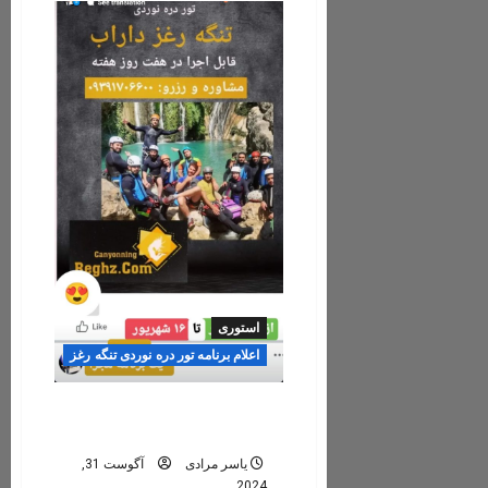
مرادی
لیدر
فنی
و
راهنمای
محلی
تنگ
رغز
استوری
اعلام برنامه تور دره نوردی تنگه رغز
تور دره نوردی تنگ رغز داراب/
دوشنبه ۱۲ شهریور ۱۴۰۳
یاسر مرادی
آگوست 31,
2024