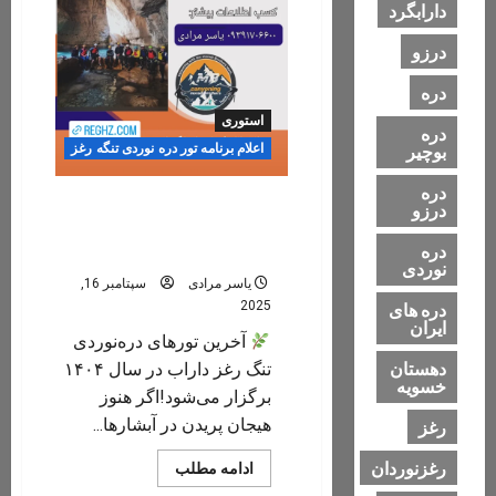
دارابگرد
درزو
دره
استوری
دره
بوچیر
اعلام برنامه تور دره نوردی تنگه رغز
دره
جمعه ۲۸ شهریور ، آخرین
درزو
تورهای دره‌نوردی تنگ رغز
دره
داراب در شهریور سال ۱۴۰۴
نوردی
یاسر مرادی
سپتامبر 16,
2025
دره های
ایران
آخرین تورهای دره‌نوردی
دهستان
تنگ رغز داراب در سال ۱۴۰۴
خسویه
برگزار می‌شود!اگر هنوز
هیجان پریدن در آبشارها...
رغز
رغزنوردان
Read
ادامه مطلب
more