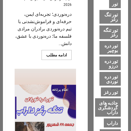
تور
2026
دره‌نوردی؛ تجربه‌ای ایمن،
تور تنگ
رغز
حرفه‌ای و فراموش‌نشدنی با
تیم دره‌نوردی برادران مرادی
تور تنگه
رغز
فلسفه ما؛ دره‌نوردی با عشق،
دانش...
تور دره
بوچیر
Read
ادامه مطلب
more
تور دره
about
درزو
دره‌نوردی؛
تجربه‌ای
ایمن،
تور دره
حرفه‌ای
نوردی
و
فراموش‌نشدنی
تور رغز
جاذبه های
گردشگری
داراب
داراب