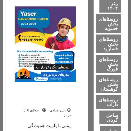
about
رغز
جمعه
۱۴۰۴
۲۸
شهریور
،
روستاهای
آخرین
بخش
تورهای
خسویه
دره‌نوردی
تنگ
رغز
روستاهای
داراب
بخش
در
فسارود
شهریور
سال
۱۴۰۴
روستاهای
بخش
لیدرهای تنگ رغز داراب
فورگ
لیدرهای دره نوردی
روستاهای
بخش
کوهستان
یاسر مرادی راهنمای محلی
گردشگری و لیدر فنی دره
روستاهای
نوردی
داراب
یاسر مرادی
جولای 10,
ساحل
2025
گردی
ایمنی، اولویت همیشگی
عسلویه