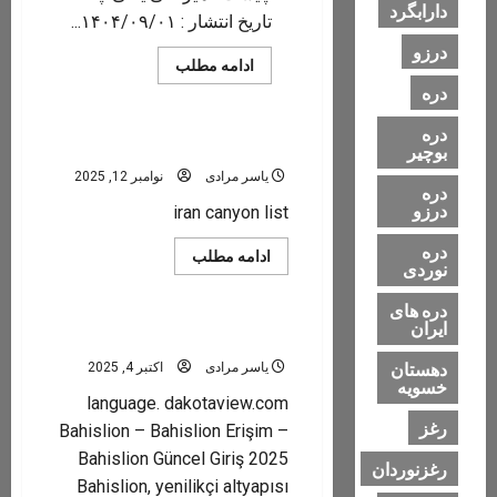
دارابگرد
تاریخ انتشار : ۱۴۰۴/۰۹/۰۱...
درزو
Read
ادامه مطلب
more
دره
عمومی
about
جنگل
های
دره
هیرکانی/
Iran canyon
بوچیر
جنگل
های
یاسر مرادی
نوامبر 12, 2025
الیت
دره
کجاست
درزو
iran canyon list
و
هیرکانی
دره
یعنی
Read
ادامه مطلب
چه؟
نوردی
more
عمومی
about
Iran
دره های
canyon
ایران
bahislion giriş
دهستان
یاسر مرادی
اکتبر 4, 2025
خسویه
language. dakotaview.com
رغز
Bahislion – Bahislion Erişim –
Bahislion Güncel Giriş 2025
رغزنوردان
Bahislion, yenilikçi altyapısı