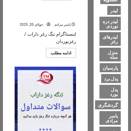
عمومی
about
شیرجه
لیدر
خفن
در
اینستاگرام تنگ رغز داراب
رغز
لیدر دره
یاسر مرادی
جولای 20, 2025
نوردی
اینستاگرام تنگ رغز داراب /
لیدرهای
رغز
رغزنوردان
منزل
Read
ادامه مطلب
مبله
more
about
اینستاگرام
پارسیان
تنگ
رغز
داراب
پدل برد
پدل
بورد
گردشگری
یاسر
مرادی