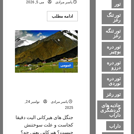
یاسر مرادی
می 5, 2026
بهشت
تور
دره‌نوردی
ایران
تور تنگ
Read
ادامه مطلب
رغز
more
about
اثرات
تور تنگه
باران
رغز
های
سیل
آبی
تور دره
۴۰۵
بوچیر
بر
دره
تور دره
رغز
عمومی
درزو
تور دره
جنگل های هیرکانی/جنگل های
نوردی
الیت کجاست و هیرکانی یعنی
چه؟
تور رغز
یاسر مرادی
نوامبر 24,
جاذبه های
2025
گردشگری
داراب
جنگل های هیرکانی الیت دقیقا
کجاست و علت سوختنش
داراب
چیست؟ هیرکانی یعنی چه؟