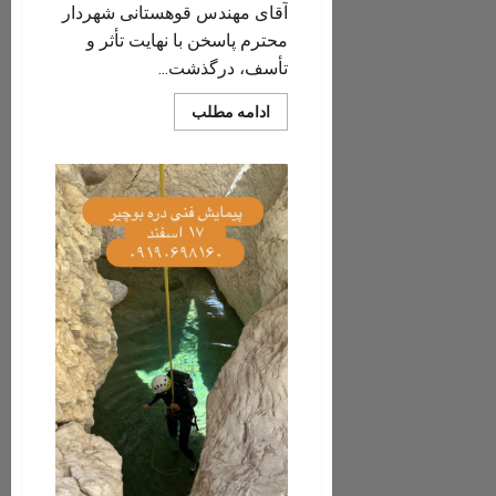
آقای مهندس قوهستانی شهردار
محترم پاسخن با نهایت تأثر و
تأسف، درگذشت...
Read
ادامه مطلب
more
about
پیام
تسلیت
،/
جناب
آقای
مهندس
محسن
قوهستانی/
شهردار
محترم
پاسخن