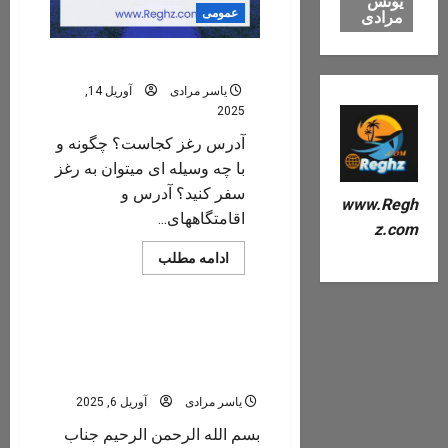
یونس
عمومی
مرادی
سوالات متداول
یاسر مرادی
آوریل 14,
2025
آدرس رغز کجاست؟ چگونه و
با چه وسیله ای میتوان به رغز
سفر کنید؟ آدرس و
www.Regh
اقامتگاههای...
z.com
Read
ادامه مطلب
more
عمومی
about
سوالات
متداول
پیام تسلیت ،/جناب آقای مهندس
محسن قوهستانی/ شهردار
محترم پاسخن
یاسر مرادی
آوریل 6, 2025
بسم الله الرحمن الرحیم جناب