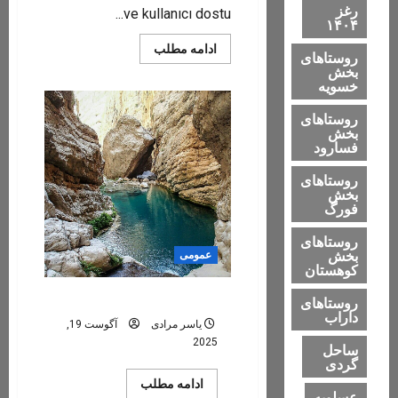
رغز
ve kullanıcı dostu...
۱۴۰۴
Read
ادامه مطلب
روستاهای
more
بخش
about
خسویه
bahislion
giriş
روستاهای
بخش
فسارود
روستاهای
بخش
فورگ
روستاهای
بخش
عمومی
کوهستان
شیرجه خفن در رغز
روستاهای
داراب
یاسر مرادی
آگوست 19,
2025
ساحل
گردی
Read
ادامه مطلب
عسلویه
more