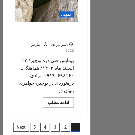
عمومی
تور دره نوردی چله بوچیر/
پارسیان/ اسفند ۱۴۰۳
یاسر مرادی
مارس 4,
2025
پیمایش فنی دره بوچیر/ ۱۷
اسفند ماه ۱۴۰۳/ هماهنگی:
۰۹۱۹۰۶۹۸۱۶۰ مرادی
دره‌نوردی در بوچیر، جواهری
پنهان در...
Read
ادامه مطلب
more
about
تور
دره
نوردی
صفحه‌بندی
Next
5
4
3
2
1
چله
بوچیر/