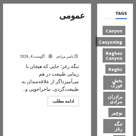
تنگ رغز
TAGS
عمومی
دره های استان فارس
دره های ایران
عمومی
Canyon
تنگه رغز؛ کامل‌ترین راهنمای
Canyoning
سفر به بهشت دره‌نوردی ایران
Reghez
یاسر مرادی
آگوست 4, 2026
Canyon
تنگه رغز؛ جایی که هیجان با
Reghz
زیبایی طبیعت در هم
بخش
می‌آمیزداگر از علاقه‌مندان به
فورگ
طبیعت‌گردی، ماجراجویی و...
برادران
مرادی
Read
ادامه مطلب
more
عمومی
about
بوچیر
تنگه
رغز؛
کامل‌ترین
اثرات باران های سیل آبی ۴۰۵ بر
تنگه
راهنمای
رغز
دره رغز
سفر
به