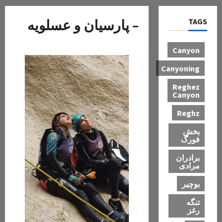
TAGS
– پارسیان و عسلویه
Canyon
Canyoning
Reghez
Canyon
Reghz
بخش
فورگ
برادران
مرادی
بوچیر
تنگه
رغز