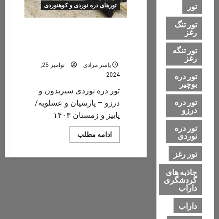
تور
تورهای دره نوردی و کوهنوردی
تور تنگ
تور دره نوردی سیریدون و
رغز
درزو – پارسیان و عسلویه/پاییز
تور تنگه
و زمستان ۱۴۰۳
رغز
یاسر مرادی
نوامبر 25,
تور دره
2024
بوچیر
تور دره نوردی سیریدون و
تور دره
درزو – پارسیان و عسلویه/
درزو
پاییز و زمستان ۱۴۰۳
تور دره
Read
ادامه مطلب
نوردی
more
about
تور رغز
تور
دره
نوردی
جاذبه های
سیریدون
گردشگری
و
داراب
درزو
–
پارسیان
داراب
و
عسلویه/