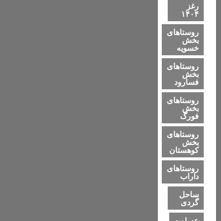
رغز
۱۴۰۴
روستاهای
بخش
خسویه
روستاهای
بخش
فسارود
روستاهای
بخش
فورگ
روستاهای
بخش
کوهستان
روستاهای
داراب
ساحل
گردی
عسلویه