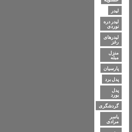
لیدر
لیدر دره
نوردی
لیدرهای
رغز
منزل
مبله
پارسیان
پدل برد
پدل
بورد
گردشگری
یاسر
مرادی