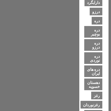
دارابگرد
پاییز
و
زمستان
درزو
۱۴۰۳
دره
دره
بوچیر
دره
درزو
دره
نوردی
دره های
ایران
دهستان
خسویه
رغز
رغزنوردان