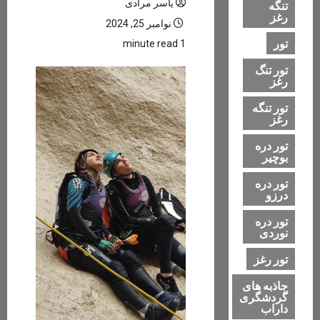
یاسر مرادی
تنگه
رغز
نوامبر 25, 2024
تور
1 minute read
تور تنگ
رغز
تور تنگه
رغز
تور دره
بوچیر
تور دره
درزو
تور دره
نوردی
تور رغز
جاذبه های
گردشگری
داراب