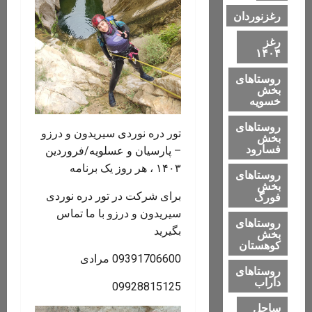
رغزنوردان
رغز
۱۴۰۴
روستاهای
بخش
خسویه
روستاهای
تور دره نوردی سیریدون و درزو
بخش
فسارود
– پارسیان و عسلویه/فروردین
۱۴۰۳ ، هر روز یک برنامه
روستاهای
بخش
برای شرکت در تور دره نوردی
فورگ
سیریدون و درزو با ما تماس
روستاهای
بگیرید
بخش
کوهستان
09391706600 مرادی
روستاهای
داراب
09928815125
ساحل