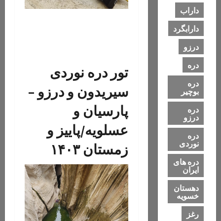
داراب
دارابگرد
درزو
دره
تور دره نوردی
دره
سیریدون و درزو –
بوچیر
پارسیان و
دره
درزو
عسلویه/پاییز و
دره
نوردی
زمستان ۱۴۰۳
دره های
ایران
دهستان
خسویه
رغز