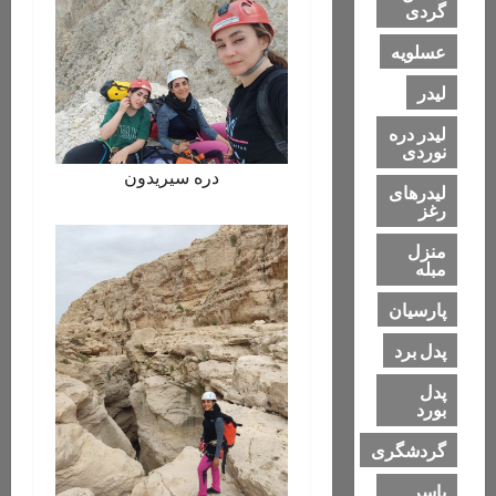
گردی
عسلویه
لیدر
لیدر دره
نوردی
دره سیریدون
لیدرهای
رغز
منزل
مبله
پارسیان
پدل برد
پدل
بورد
گردشگری
یاسر