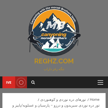
Ski
t
conten
REGHZ.COM
تنگه رغز داراب
IVE
Primary
Menu
Home
تورهای دره نوردی و کوهنوردی
تور دره نوردی سیریدون و درزو – پارسیان و عسلویه/پاییز و