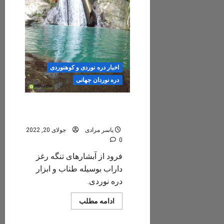
اخبار دره نوردی و کوهنوردی
دره نوردان جهانی
کلیپ فرود از آبشارهای تنگه
رغز
یاسر مرادی
جولای 20, 2022
0
فرود از آبشارهای تنگه رغز
داراب بوسیله طناب و ابزار
دره نوردی.
Read
ادامه مطلب
more
about
کلیپ