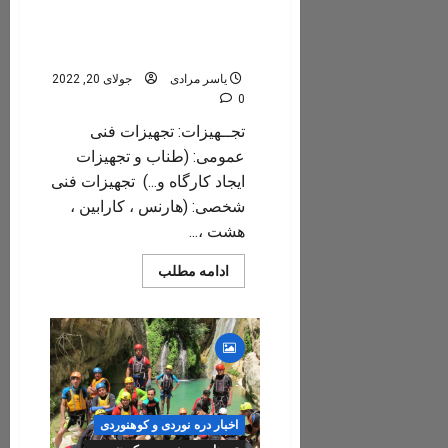
راهنمای رفتن به تنگه رغز/
تجهیزات لازم برای دره نوردی
تنگه رغز داراب
یاسر مرادی
جولای 20, 2022
0
تجــهیزات: تجهیزات فنی
عمومی: (طناب و تجهیزات
ایجاد کارگاه و...) تجهیزات فنی
شخصی: (هارنس ، کارابین ،
هشت ،...
Read
ادامه مطلب
more
about
راهنمای
رفتن
به
تنگه
رغز/
تجهیزات
لازم
برای
دره
اخبار دره نوردی و کوهنوردی
نوردی