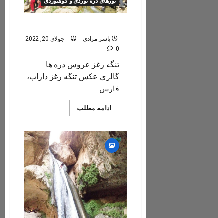
تورهای دره نوردی و کوهنوردی
تنگه
رغز
داراب
گالری عکس تنگ رغز
یاسر مرادی
جولای 20, 2022
0
تنگه رغز عروس دره ها
گالری عکس تنگه رغز داراب،
فارس
Read
ادامه مطلب
more
about
گالری
عکس
تنگ
رغز