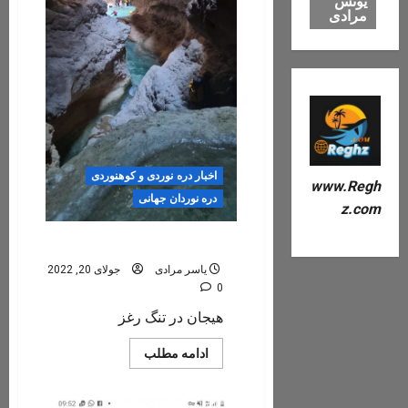
یونس
مرادی
اخبار دره نوردی و کوهنوردی
www.Regh
دره نوردان جهانی
z.com
فیلم اینستاگرام همنوردان
یاسر مرادی
جولای 20, 2022
0
هیجان در تنگ رغز
Read
ادامه مطلب
more
about
فیلم
اینستاگرام