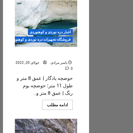
فرود
از
آبشارهای
تنگه
رغز
اخبار دره نوردی و کوهنوردی
فروشگاه تجهیزات دره نوردی و کوهنوردی
حوضچه های رغز
یاسر مرادی
جولای 20, 2022
0
حوضچه یادگار | عمق 8 متر و
طول 11 متر؛ حوضچه بوم
رنگ | عمق 8 متر و...
Read
ادامه مطلب
more
about
حوضچه
های
رغز