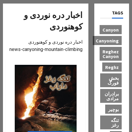
TAGS
اخبار دره نوردی و
کوهنوردی
Canyon
Canyoning
اخبار دره نوردی و کوهنوردی
news-canyoning-mountain-climbing
Reghez
Canyon
Reghz
بخش
فورگ
برادران
مرادی
بوچیر
تنگه
رغز