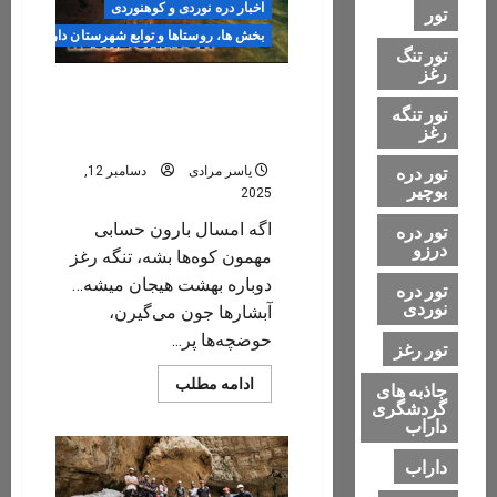
اخبار دره نوردی و کوهنوردی
تور
بخش ها، روستاها و توابع شهرستان داراب
تور تنگ
رغز
بارش باران در پاییز و زمستان
تور تنگه
سال ۱۴۰۴ / و اثرات آن بر دره
رغز
ها خصوصاً دره رغز
تور دره
یاسر مرادی
دسامبر 12,
بوچیر
2025
اگه امسال بارون حسابی
تور دره
درزو
مهمون کوه‌ها بشه، تنگه رغز
دوباره بهشت هیجان میشه…
تور دره
نوردی
آبشارها جون می‌گیرن،
حوضچه‌ها پر...
تور رغز
Read
ادامه مطلب
جاذبه های
more
گردشگری
about
داراب
بارش
باران
در
داراب
پاییز
و