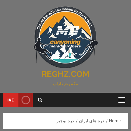
Ski
t
conten
REGHZ.COM
تنگه رغز داراب
IVE
Primary
Menu
Home
دره های ایران
دره بوچیر