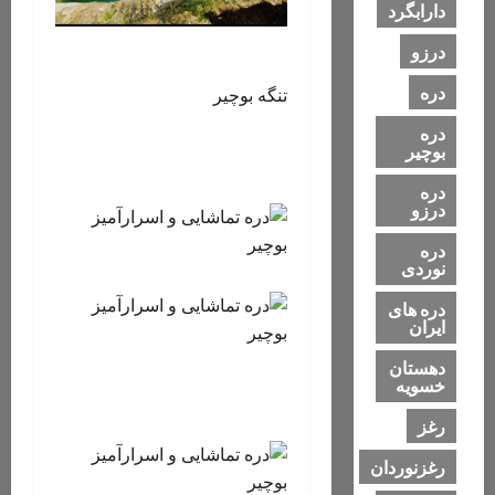
دارابگرد
درزو
دره
تنگه بوچیر
دره
بوچیر
دره
درزو
دره
نوردی
دره های
ایران
دهستان
خسویه
رغز
رغزنوردان