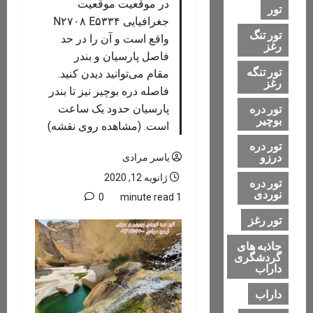
در موقعیت موقعیت
تور
جغرافیایی N۲۷۰۸ E۵۳۳۴
تور تنگ
واقع است و آن را در حد
رغز
فاصل پارسیان و بندر
تور تنگه
مقام می‌توانید دیدن کنید.
رغز
فاصله دره بوچیر نیز تا بندر
تور دره
پارسیان حدود یک ساعت
بوچیر
است. (مشاهده روی نقشه)
تور دره
درزو
یاسر مرادی
ژانویه 12, 2020
تور دره
نوردی
0
1 minute read
تور رغز
جاذبه های
گردشگری
داراب
داراب