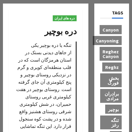
TAGS
دره های ایران
دره بوچیر
Canyon
Canyoning
تنگه یا دره بوچیر یکی
Reghez
از جاهای دیدنی بستک در
Canyon
استان هرمزگان است که در
Reghz
قلب منطقه‌ای کویری و گرم
در نزدیکی روستای بوچیر و
بخش
پنج کیلومتری آن جای گرفته
فورگ
است. روستای بوچير در هفت
برادران
كيلومتری غربی روستای
مرادی
حميران، در شش كيلومتری
بوچیر
شرقی روستای هشنيز واقع
شده و در پشت كوه سنجول
تنگه
رغز
قرار دارد. این تنگه تماشایی