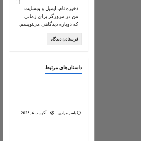
ذخیره نام، ایمیل و وبسایت
من در مرورگر برای زمانی
که دوباره دیدگاهی می‌نویسم.
تنگ رغز
دره های استان فارس
داستان‌های مرتبط
دره های ایران
عمومی
تنگه رغز؛ کامل‌ترین راهنمای
سفر به بهشت دره‌نوردی
ایران
دره های ایران
یاسر مرادی
آگوست 4, 2026
دره های شمال -مازندران
دره مران تنکابن؛ راهنمای
کامل سفر به نگین پنهان