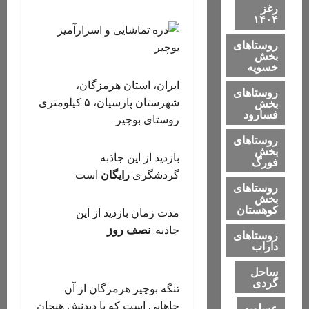
رغز
۱۴۰۴
روستاهای
بخش
خسویه
ایران، استان هرمزگان،
روستاهای
شهرستان پارسیان، ۵ کیلومتری
بخش
فسارود
روستای بوچیر
روستاهای
بخش
بازدید از این جاذبه
فورگ
گردشگری
رایگان
است
روستاهای
بخش
کوهستان
مدت زمان بازدید از این
جاذبه:
نصف روز
روستاهای
داراب
ساحل
گردی
تنگه بوچیر هرمزگان از آن
جاهایی است که با دیدنش هیجان
عسلویه