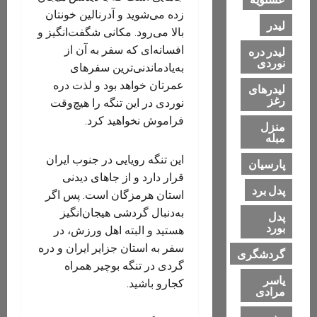
زده می‌شوید و آدرنالین خونتان
لیدر
بالا می‌رود. مکانی شگفت‌انگیز و
افسانه‌ای که سفر به آن از
لیدر دره
نوردی
به‌یادماندنی‌ترین سفرهای
عمرتان خواهد بود و لذت دره
لیدرهای
رغز
نوردی در این تنگه را هیچ‌وقت
فراموش نخواهید کرد.
منزل
مبله
این تنگه رویایی در جنوب ایران
پارسیان
قرار دارد و از جاهای
دیدنی
پدل برد
استان هرمزگان است. پس اگر
به‌دنبال گردشی هیجان‌انگیز
پدل
بورد
هستید و البته اهل ورزش، در
سفر به استان جزایر ایران و دره
گردشگری
گردی در تنگه بوچیر همراه
یاسر
کجارو باشید.
مرادی