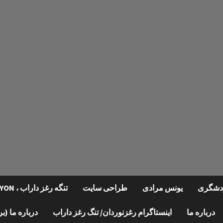
گردشگری
یونس مرادی
طراحی سایت
تنگه رغز داراب ، REGHZ CANYON
درباره ما
اینستاگرام رغزنوردان/ تنگ رغز داراب
درباره ما (ب