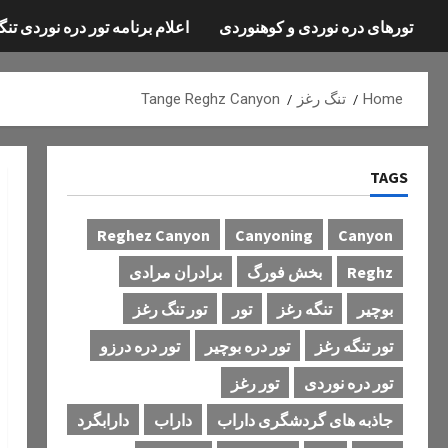
تورهای دره نوردی و کوهنوردی
اعلام برنامه تور دره نوردی تنگ
Home
تنگ رغز
Tange Reghz Canyon
TAGS
Reghez Canyon
Canyoning
Canyon
Reghz
بخش فورگ
برادران مرادی
بوچیر
تنگه رغز
تور
تور تنگ رغز
تور تنگه رغز
تور دره بوچیر
تور دره درزو
تور دره نوردی
تور رغز
جاذبه های گردشگری داراب
داراب
دارابگرد