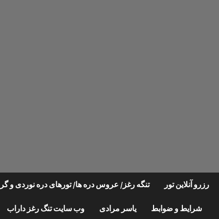
Ski
t
conten
رزرو آنلاین تور
تنگه رغز/ عروس دره ها/ تورهای دره نوردی و 
شرایط و ضوابط
یاسر مرادی
وب سایت تنگ رغز داراب