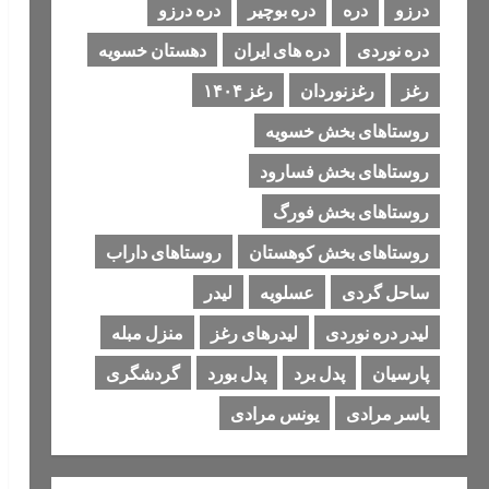
درزو
دره
دره بوچیر
دره درزو
دره نوردی
دره های ایران
دهستان خسویه
رغز
رغزنوردان
رغز ۱۴۰۴
روستاهای بخش خسویه
روستاهای بخش فسارود
روستاهای بخش فورگ
روستاهای بخش کوهستان
روستاهای داراب
ساحل گردی
عسلویه
لیدر
لیدر دره نوردی
لیدرهای رغز
منزل مبله
پارسیان
پدل برد
پدل بورد
گردشگری
یاسر مرادی
یونس مرادی