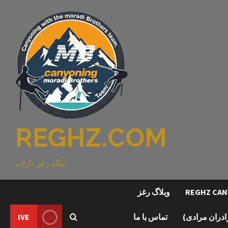
REGHZ.COM
تنگه رغز داراب
وبلاگ رغز
رادران مرادی)
تماس با ما
IVE