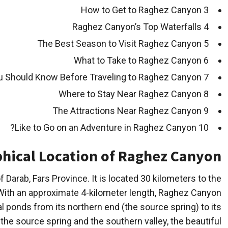
How to Get to Raghez Canyon
3
Raghez Canyon’s Top Waterfalls
4
The Best Season to Visit Raghez Canyon
5
What to Take to Raghez Canyon
6
Things You Should Know Before Traveling to Raghez Canyon
7
Where to Stay Near Raghez Canyon
8
The Attractions Near Raghez Canyon
9
Like to Go on an Adventure in Raghez Canyon?
10
hical Location of Raghez Canyon
 Darab, Fars Province. It is located 30 kilometers to the
 With an approximate 4-kilometer length, Raghez Canyon
l ponds from its northern end (the source spring) to its
the source spring and the southern valley, the beautiful