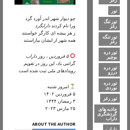
تور
چو دیوار شهر اندر آورد گرد
تور تنگ
ورا نام کردند
دارابگرد
رغز
ز هر بیشه ای کارگر خواستند
تور تنگه
همه شهر از ایشان بیاراستند
رغز
تور دره
۵ فروردین ، روز داراب
بوچیر
گرامی‌ باد، این روز در
تقویم
تور دره
رویدادهای ملی
ثبت شده است‌.
درزو
تور دره
امروز شنبه
نوردی
۵ فروردین ۱۴۰۲
تور رغز
۳ رمضان ۱۴۴۴
۲۵ مارس ۲۰۲۳
جاذبه های
گردشگری
داراب
ABOUT THE AUTHOR
داراب