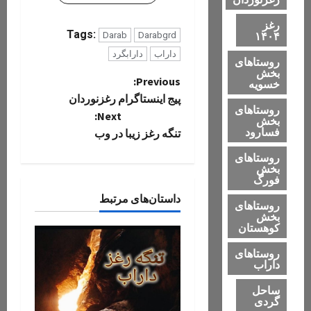
رغز
Tags:
۱۴۰۴
Darab
Darabgrd
داراب
دارابگرد
روستاهای
بخش
P
Previous:
خسویه
پیج اینستاگرام رغزنوردان
روستاهای
o
Next:
بخش
فسارود
تنگه رغز زیبا در وب
s
روستاهای
t
بخش
فورگ
n
داستان‌های مرتبط
روستاهای
بخش
a
کوهستان
روستاهای
v
داراب
i
ساحل
گردی