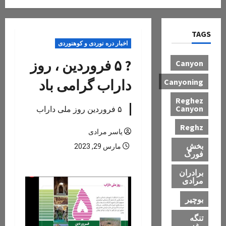
TAGS
اخبار دره نوردی و کوهنوردی
? ۵ فروردین ، روز
Canyon
داراب گرامی باد
Canyoning
Reghez
Canyon
۵ فروردین روز ملی داراب
Reghz
یاسر مرادی
بخش
مارس 29, 2023
فورگ
برادران
مرادی
بوچیر
تنگه
رغز