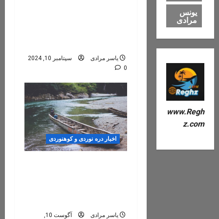
| ‎طبیعت را پاس بداریم/
یونس
پاکسازی دره زیبای رغز از
مرادی
محل شروع پیاده روی تا
آبشار وداع .
یاسر مرادی
سپتامبر 10, 2024
0
www.Regh
z.com
اخبار دره نوردی و کوهنوردی
بعلت بارندگی و خرابی مسیر
منتهی به دره رغز ، تا اطلاع
ثانوی دره نوردی برگزار
نمی‌شود
یاسر مرادی
آگوست 10,