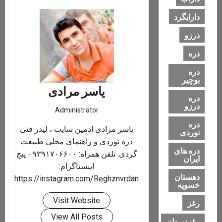
دارابگرد
درزو
دره
دره
بوچیر
یاسر مرادی
دره
درزو
Administrator
دره
یاسر مرادی ادمین سایت ، لیدر فنی
نوردی
دره نوردی و راهنمای محلی طبیعت
دره های
گردی. تلفن همراه: ۰۹۳۹۱۷۰۶۶۰۰ پیج
ایران
اینستاگرام:
دهستان
https://instagram.com/Reghznvrdan
خسویه
Visit Website
رغز
View All Posts
رغزنوردان