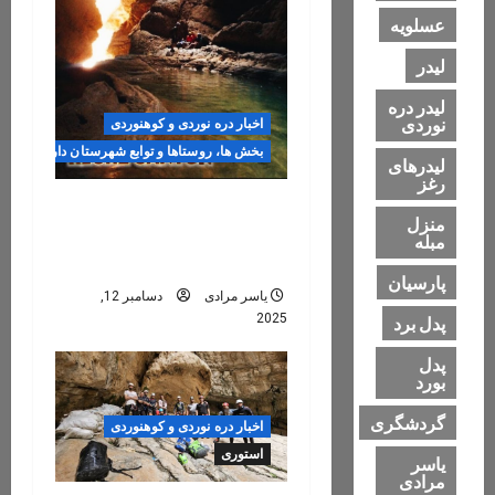
g
عسلویه
a
لیدر
t
لیدر دره
نوردی
اخبار دره نوردی و کوهنوردی
i
بخش ها، روستاها و توابع شهرستان داراب
لیدرهای
رغز
o
بارش باران در پاییز و
منزل
زمستان سال ۱۴۰۴ / و اثرات
n
مبله
آن بر دره ها خصوصاً دره رغز
پارسیان
یاسر مرادی
دسامبر 12,
2025
پدل برد
پدل
بورد
گردشگری
اخبار دره نوردی و کوهنوردی
استوری
یاسر
مرادی