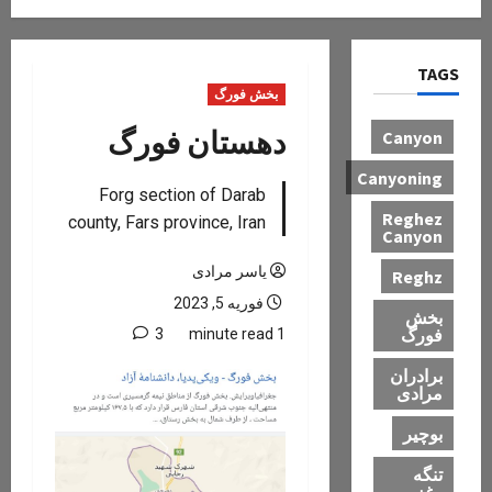
TAGS
بخش فورگ
دهستان فورگ
Canyon
Canyoning
Forg section of Darab
Reghez
county, Fars province, Iran
Canyon
یاسر مرادی
Reghz
فوریه 5, 2023
بخش
فورگ
3
1 minute read
برادران
مرادی
بوچیر
تنگه
رغز