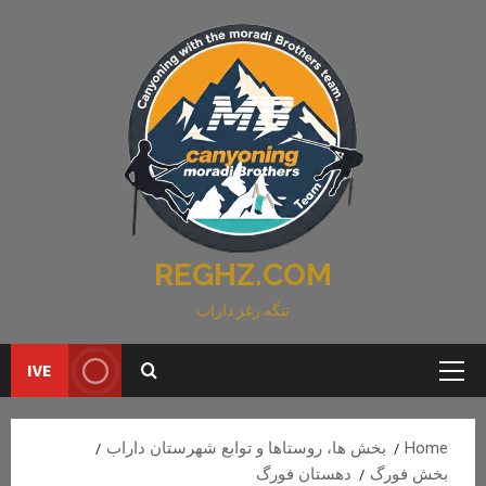
Ski
t
conten
REGHZ.COM
تنگه رغز داراب
IVE
Primary
Menu
Home
بخش ها، روستاها و توابع شهرستان داراب
بخش فورگ
دهستان فورگ