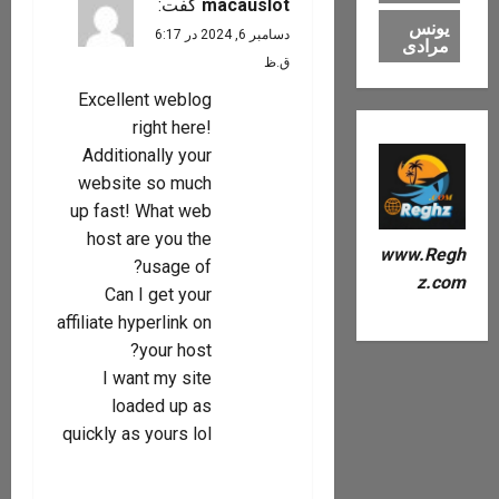
macauslot
گفت:
یونس
دسامبر 6, 2024 در 6:17
مرادی
ق.ظ
Excellent weblog
right here!
Additionally your
website so much
up fast! What web
host are you the
www.Regh
usage of?
z.com
Can I get your
affiliate hyperlink on
your host?
I want my site
loaded up as
quickly as yours lol
پاسخ