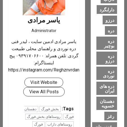
دارابگرد
یاسر مرادی
درزو
دره
Administrator
دره
یاسر مرادی ادمین سایت ، لیدر فنی
بوچیر
دره نوردی و راهنمای محلی طبیعت
گردی. تلفن همراه: ۰۹۳۹۱۷۰۶۶۰۰ پیج
دره
درزو
اینستاگرام:
https://instagram.com/Reghznvrdan
دره
نوردی
Visit Website
دره های
ایران
View All Posts
دهستان
خسویه
Tags:
بخش فورگ
دهستان
رغز
فورگ
روستاهای بخش فورگ
روستاهای داراب
فورگ
رغزنوردان