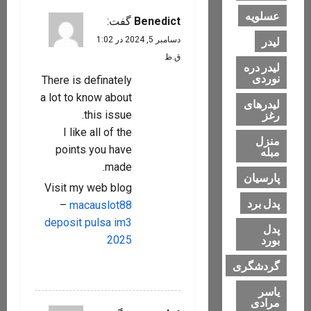
t
عسلویه
Benedict
گفت:
i
لیدر
دسامبر 5, 2024 در 1:02
o
ق.ظ
لیدر دره
نوردی
There is definately
n
a lot to know about
لیدرهای
رغز
this issue.
I like all of the
منزل
points you have
مبله
made.
پارسیان
Visit my web blog
پدل برد
–
macauslot88
deposit pulsa im3
پدل
بورد
2025
گردشگری
پاسخ
یاسر
مرادی