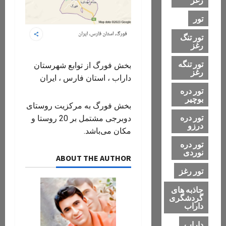
تور
تور تنگ
رغز
تور تنگه
بخش فورگ از توابع شهرستان
رغز
داراب ، استان فارس ، ایران
تور دره
بوچیر
بخش فورگ به مرکزیت روستای
تور دره
دوبرجی مشتمل بر 20 روستا و
درزو
مکان می‌باشد.
تور دره
نوردی
ABOUT THE AUTHOR
تور رغز
جاذبه های
گردشگری
داراب
داراب