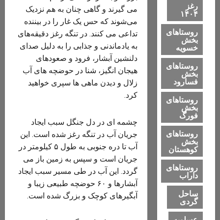
رغز
می گیرند و گاهی چنان به هم نزدیک
۱۴۰۴
می‌شوند که حس یک غار را در بیننده
روستاهای
تداعی می کنند. در تنگه رغز دقیقه‌های
بخش
به یادماندنی و جذابی را به دلیل صدای
خسویه
دلنشین آبشار، فرود و صعودهای
روستاهای
هیجان انگیز، شنا در حوضچه های آب
بخش
فسارود
زلال و دیدن ماهی ها سپری خواهید
کرد.
روستاهای
بخش
فورگ
چشمه ای در دل جنگل سبب ایجاد
روستاهای
جریان آب در تنگه رغز شده است. این
بخش
آب تا دره جنوبی به طول ۵ کیلومتر در
کوهستان
جریان است و سپس به زمین باز می
روستاهای
گردد. این آب در طی مسیر سبب ایجاد
داراب
آبشارها و ۶۰ حوضچه طبیعی زیبا و
ساحل
آبگیرهای کوچک و بزرگ شده است.
گردی
عسلویه