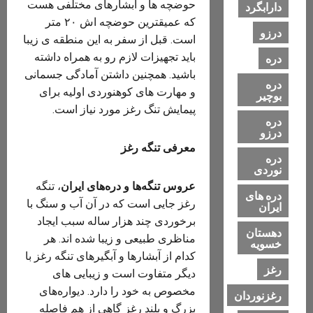
حوضچه ها و آبشارهای مختلفی هست
دارابگرد
که عمیقترین حوضچه اش ۲۰ متر
درزو
است. قبل از سفر به این منطقه ی زیبا
باید تجهیزات لازم رو به همراه داشته
دره
باشید. همچنین داشتن آمادگی جسمانی
دره
و مهارت های کوهنوردی اولیه برای
بوچیر
پیمایش تنگ رغز مورد نیاز است.
دره
درزو
معرفی تنگه رغز
دره
نوردی
عروس تنگه‌ها و دره‌های ایران
، تنگه
دره های
رغز جایی است که در آن آب و سنگ با
ایران
برخوردی چند هزار ساله سبب ایجاد
دهستان
مناظری طبیعی و زیبا شده اند. هر
خسویه
کدام از آبشارها و آبگیرهای تنگه رغز با
رغز
دیگر متفاوت است و زیبایی های
مخصوص به خود را دارد. دیواره‌های
رغزنوردان
بزرگ و بلند رغز گاهی از هم فاصله