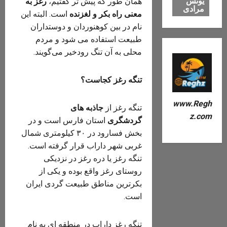
یونس
همان طور که پیش تر گفتیم،
رغز به
مرادی
معنی راه بکر و لغزنده
است. البته این
نام در بین کوهنوردان و دوستداران
طبیعت استفاده می شود و مردم
محلی به آن تنگ رودخیر می‌گویند.
تنگه رغز کجاست؟
www.Regh
تنگه رغز از
جاذبه های
z.com
گردشگری
استان فارس است و در
بخش فسارود در ۳۰ کیلومتری شمال
غربی شهر داراب قرار گرفته است.
تنگه رغز یا دره رغز در نزدیکی
روستای رغز واقع بوده و یکی از
بکرترین مناطق طبیعت گردی ایران
است.
تنگه رغز داراب در منطقه ای به نام