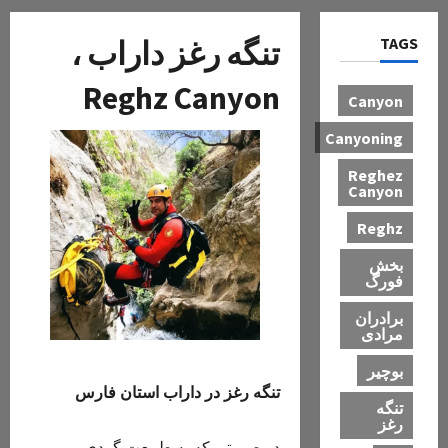
TAGS
تنگه رغز داراب ،
Reghz Canyon
Canyon
Canyoning
Reghez
Canyon
Reghz
بخش
فورگ
برادران
مرادی
بوچیر
تنگه رغز در داراب استان فارس
تنگه
رغز
در صورتی که به طبیعت گردی و