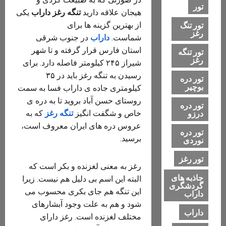
تور
هیجان علاقه دارید
تنگه رغز داراب
یکی
تور تنگ
از بهترین گزینه ها برای
رغز
شماست.
داراب
در جنوب شرقی
استان فارس قرار گرفته و تا شهر
تور تنگه
رغز
شیراز ۲۴۵ کیلومتر فاصله دارد. برای
رسیدن به تنگه رغز باید در ۳۵
تور دره
بوچیر
کیلومتری جاده ی داراب فسا به سمت
روستای حسن آباد بروید تا به دره ی
تور دره
درزو
خاص و شگفت انگیز
تنگه رغز
که به
عروس دره های ایران معروف است،
تور دره
برسید.
نوردی
تور رغز
رغز به معنی لغزنده و بکر است که
جاذبه های
البته این اسم بی دلیل هم نیست. زیرا
گردشگری
این تنگه هم جای بکری محسوب می
داراب
شود و هم به علت وجود آبشارهای
داراب
مختلف لغزنده است. رغز دارای