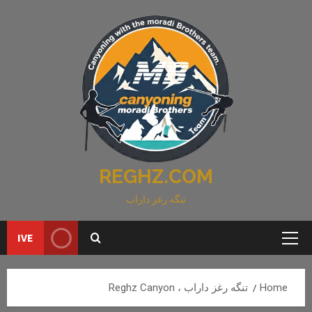
Ski
t
conten
REGHZ.COM
تنگه رغز داراب
IVE
Primary
Menu
Home
تنگه رغز داراب ، Reghz Canyon