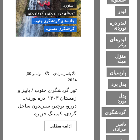
آخر
استوری
اسفند
لیدر
۱۴۰۳
تورهای دره نوردی و کوهنوردی
جاذبه‌های گردشگری جنوب
لیدر دره
نوردی
گردشگری عسلویه
لیدرهای
رغز
تور گردشگری جنوب / پاییز و
زمستان ۱۴۰۳ / دره نوردی:
منزل
درزو، بوچیر، سیریدون و
مبله
ساحل گردی، کمپ
پارسیان
یاسر مرادی
نوامبر 30,
2024
پدل برد
تور گردشگری جنوب / پاییز و
پدل
زمستان ۱۴۰۳ دره نوردی:
بورد
درزو، بوچیر، سیریدون ساحل
گردشگری
گردی، کمپینگ جزیره...
یاسر
Read
ادامه مطلب
مرادی
more
about
تور