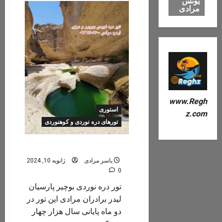
یونس
گردشگری
مرادی
جنوب
/
پاییز
و
زمستان
۱۴۰۳
/
دره
نوردی:
درزو،
بوچیر،
سیریدون
و
www.Regh
ساحل
گردی،
استوری
z.com
کمپ
تورهای دره نوردی و کوهنوردی
تور دره بوچیر
یاسر مرادی
ژانویه 10, 2024
0
تور دره نوردی بوچیر پارسیان
لیدر برادران مرادی این تور در
دو ماه پایانی سال هزار چهار