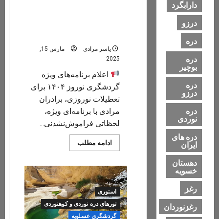
اعلام برنامه گردشگری جنوب
دارابگرد
(دره نوردی و ساحل گردی)/
درزو
عسلویه و پارسیان/ تعطیلات
نوروز ۱۴۰۴
دره
یاسر مرادی
مارس 15,
دره
2025
بوچیر
اعلام برنامه‌های ویژه
دره
گردشگری نوروز ۱۴۰۴ برای
درزو
تعطیلات نوروزی، برادران
دره
مرادی با برنامه‌ای ویژه،
نوردی
لحظاتی فراموش‌نشدنی...
دره های
Read
ادامه مطلب
ایران
more
about
دهستان
اعلام
خسویه
برنامه
گردشگری
جنوب
رغز
(دره
استوری
نوردی
و
تورهای دره نوردی و کوهنوردی
رغزنوردان
ساحل
گردشگری عسلویه
گردی)/