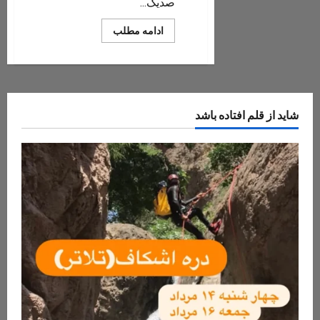
صدیک...
Read
ادامه مطلب
more
about
تور
دره
بوچیر
شاید از قلم افتاده باشد