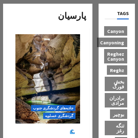
TAGS
پارسیان
Canyon
Canyoning
Reghez
Canyon
Reghz
بخش
فورگ
برادران
مرادی
جاذبه‌های گردشگری جنوب
بوچیر
گردشگری عسلویه
تنگه
رغز
نوروز ۱۴۰۴؛ سفری