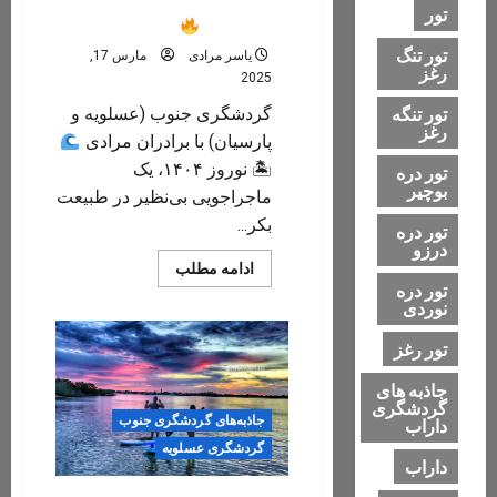
ماجراجویانه به بکرترین نقاط
تور
جنوب! 🏝
تور تنگ
یاسر مرادی
مارس 17,
رغز
2025
تور تنگه
گردشگری جنوب (عسلویه و
رغز
پارسیان) با برادران مرادی
🏝 نوروز ۱۴۰۴، یک
تور دره
بوچیر
ماجراجویی بی‌نظیر در طبیعت
بکر...
تور دره
درزو
Read
ادامه مطلب
more
تور دره
about
نوردی
نوروز
۱۴۰۴؛
تور رغز
سفری
ماجراجویانه
جاذبه های
به
گردشگری
بکرترین
جاذبه‌های گردشگری جنوب
داراب
نقاط
جنوب!
گردشگری عسلویه
🏝
داراب