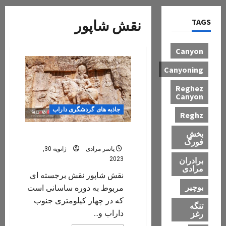
TAGS
نقش شاپور
Canyon
Canyoning
Reghez
Canyon
جاذبه های گردشگری داراب
Reghz
بخش
نقش شاپور داراب
فورگ
یاسر مرادی
ژانویه 30,
برادران
2023
مرادی
نقش شاپور نقش برجسته‌ ای
بوچیر
مربوط به دوره ساسانی است
که در چهار کیلومتری جنوب
تنگه
داراب و...
رغز