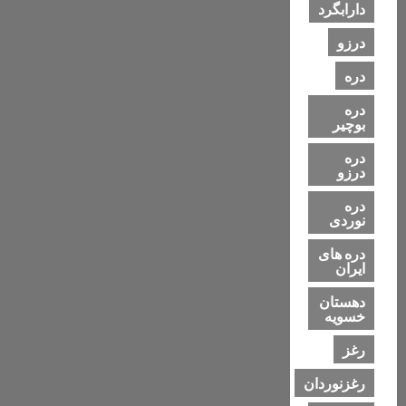
دارابگرد
درزو
دره
دره
بوچیر
دره
درزو
دره
نوردی
دره های
ایران
دهستان
خسویه
رغز
رغزنوردان