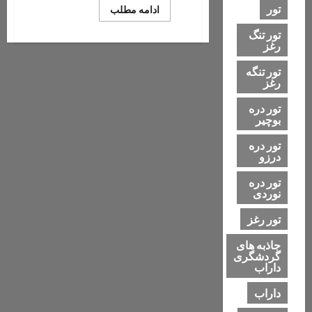
تور
Read
ادامه مطلب
more
about
تور تنگ
نقش
رغز
شاپور
داراب
تور تنگه
رغز
تور دره
بوچیر
تور دره
درزو
تور دره
نوردی
تور رغز
جاذبه های
گردشگری
داراب
داراب