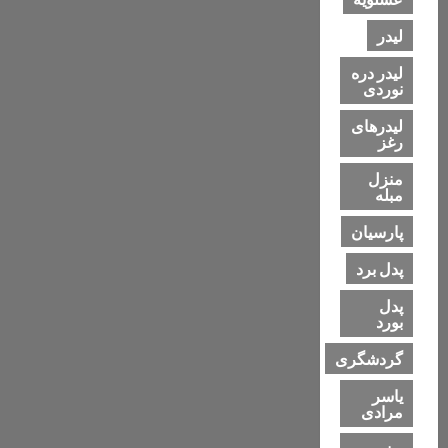
لیدر
لیدر دره
نوردی
لیدرهای
رغز
منزل
مبله
پارسیان
پدل برد
پدل
بورد
گردشگری
یاسر
مرادی