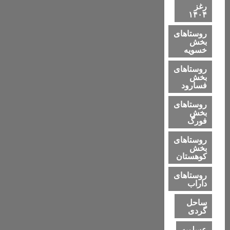
رغز
۱۴۰۴
روستاهای
بخش
خسویه
روستاهای
بخش
فسارود
روستاهای
بخش
فورگ
روستاهای
بخش
کوهستان
روستاهای
داراب
ساحل
گردی
عسلویه