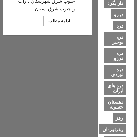
جنوب شرق شهرستان داراب
دارابگرد
و جنوب شرق استان...
درزو
Read
ادامه مطلب
more
دره
about
روستای
دره
رزک
بوچیر
دره
درزو
دره
نوردی
دره های
ایران
دهستان
خسویه
رغز
رغزنوردان