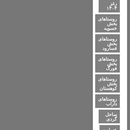
رغز
۱۴۰۴
روستاهای
بخش
خسویه
روستاهای
بخش
فسارود
روستاهای
بخش
فورگ
روستاهای
بخش
کوهستان
روستاهای
داراب
ساحل
گردی
عسلویه