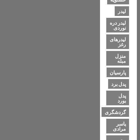
لیدر
لیدر دره
نوردی
لیدرهای
رغز
منزل
مبله
پارسیان
پدل برد
پدل
بورد
گردشگری
یاسر
مرادی