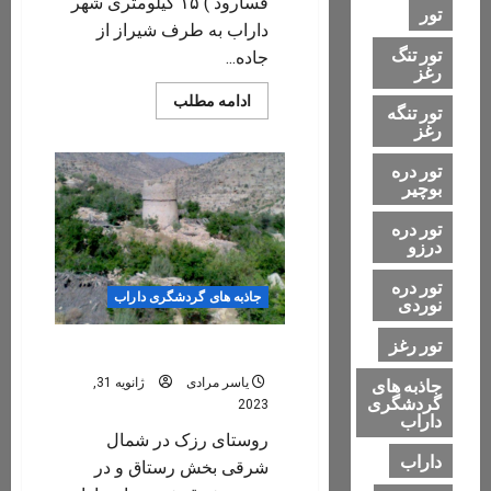
فسارود ) ۱۵ کیلومتری شهر
تور
داراب به طرف شیراز از
تور تنگ
جاده...
رغز
Read
ادامه مطلب
تور تنگه
more
رغز
about
تفرجگاه
چشمه
تور دره
گلابی
بوچیر
(شهرستان
داراب
،
تور دره
بخش
درزو
فسارود
)
تور دره
جاذبه های گردشگری داراب
نوردی
تور رغز
روستای رزک
جاذبه های
یاسر مرادی
ژانویه 31,
گردشگری
2023
داراب
روستای رزک در شمال
داراب
شرقی بخش رستاق و در