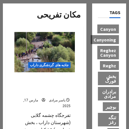
TAGS
مکان تفریحی
Canyon
Canyoning
Reghez
Canyon
Reghz
جاذبه های گردشگری داراب
بخش
تفرجگاه چشمه گلابی
فورگ
(شهرستان داراب ، بخش
برادران
فسارود )
مرادی
یاسر مرادی
مارس 17,
بوچیر
2025
تفرجگاه چشمه گلابی
تنگه
رغز
(شهرستان داراب ، بخش