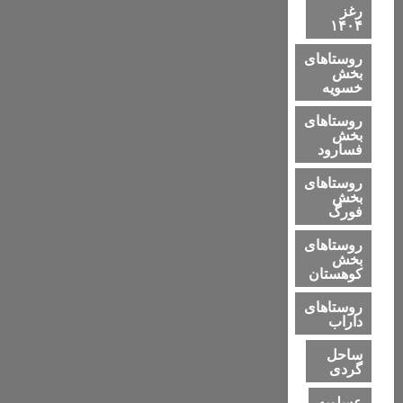
رغز
۱۴۰۴
روستاهای
بخش
خسویه
روستاهای
بخش
فسارود
روستاهای
بخش
فورگ
روستاهای
بخش
کوهستان
روستاهای
داراب
ساحل
گردی
عسلویه