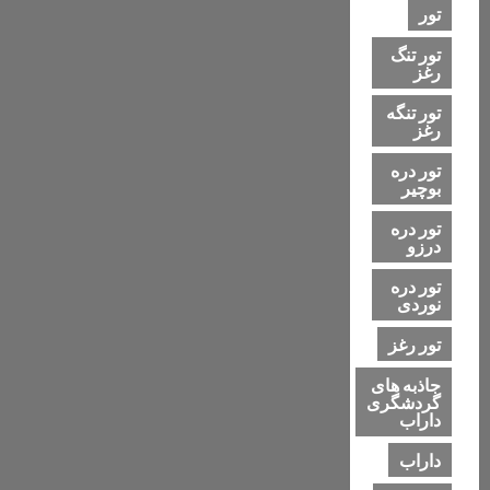
تور
تور تنگ
رغز
تور تنگه
رغز
تور دره
بوچیر
تور دره
درزو
تور دره
نوردی
تور رغز
جاذبه های
گردشگری
داراب
داراب