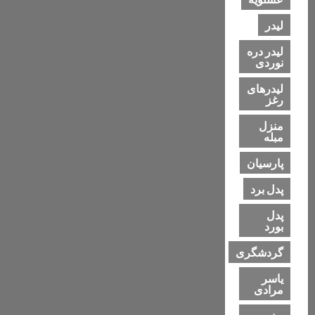
لیدر
لیدر دره
نوردی
لیدرهای
رغز
منزل
مبله
پارسیان
پدل برد
پدل
بورد
گردشگری
یاسر
مرادی