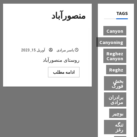
TAGS
منصورآباد
بخش فسارود
Canyon
منصورآباد
Canyoning
یاسر مرادی
آوریل 15, 2023
Reghez
Canyon
روستای منصورآباد
Reghz
Read
ادامه مطلب
more
بخش
about
منصورآباد
فورگ
برادران
مرادی
بوچیر
تنگه
رغز