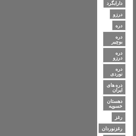
دارابگرد
درزو
دره
دره
بوچیر
دره
درزو
دره
نوردی
دره های
ایران
دهستان
خسویه
رغز
رغزنوردان