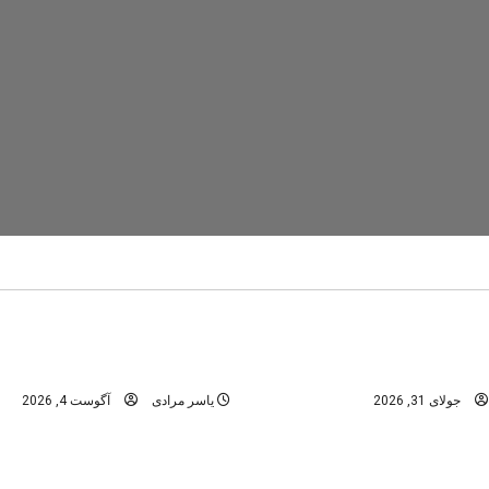
تنگ رغز
دره های استان فارس
در
دره های شمال -مازندران
عمومی
ابن؛ راهنمای کامل سفر به
تنگه رغز؛ کامل‌ترین راهنمای 
نگل‌های هیرکانی
بهشت دره‌نوردی ایران
جولای 31, 2026
یاسر مرادی
آگوست 4, 2026