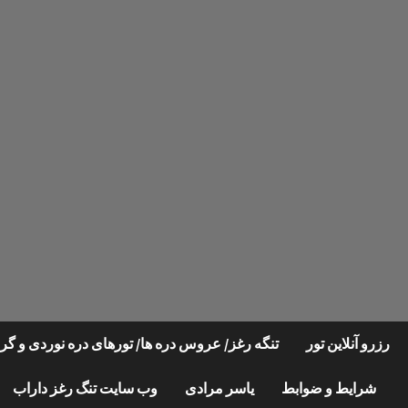
Ski
t
conten
رزرو آنلاین تور
تنگه رغز/ عروس دره ها/ تورهای دره نوردی و 
شرایط و ضوابط
یاسر مرادی
وب سایت تنگ رغز داراب