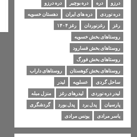
درزو
دره
دره بوچیر
دره درزو
دره نوردی
دره های ایران
دهستان خسویه
رغز
رغزنوردان
رغز ۱۴۰۴
روستاهای بخش خسویه
روستاهای بخش فسارود
روستاهای بخش فورگ
روستاهای بخش کوهستان
روستاهای داراب
ساحل گردی
عسلویه
لیدر
لیدر دره نوردی
لیدرهای رغز
منزل مبله
پارسیان
پدل برد
پدل بورد
گردشگری
یاسر مرادی
یونس مرادی