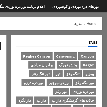
تورهای دره نوردی و کوهنوردی
اعلام برنامه تور دره نوردی تنگ
Home
لیدرها
TAGS
ل
Reghez Canyon
Canyoning
Canyon
Reghz
بخش فورگ
برادران مرادی
بوچیر
تنگه رغز
تور
تور تنگ رغز
تور تنگه رغز
تور دره بوچیر
تور دره درزو
تور دره نوردی
تور رغز
جاذبه های گردشگری داراب
داراب
دارابگرد