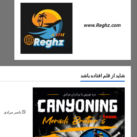
www.Reghz.com
شاید از قلم افتاده باشد
دره های ایران
دره مران تنک
نگین پنهان ج
یاسر مرادی