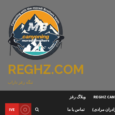
REGHZ.COM
تنگه رغز داراب
وبلاگ رغز
رادران مرادی)
تماس با ما
IVE