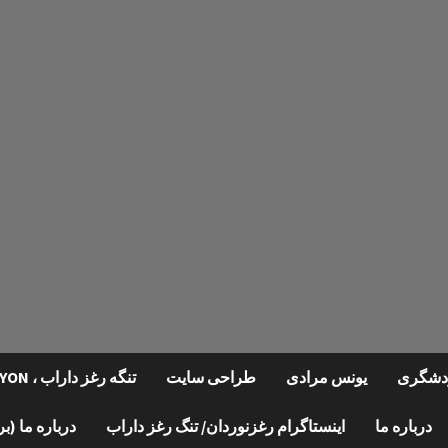
گردشگری
یونس مرادی
طراحی سایت
تنگه رغز داراب ، REGHZ CANYON
درباره ما
اینستاگرام رغزنوردان/ تنگ رغز داراب
درباره ما (ب