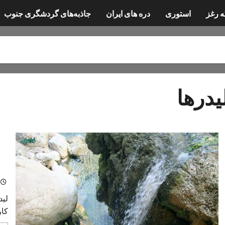
ه رغز
استوری
دره های ایران
جاذبه‌های گردشگری جنوب
یدرها
لید
لید
کار