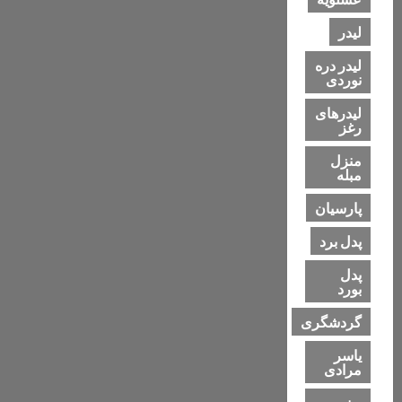
لیدر
لیدر دره
نوردی
لیدرهای
رغز
منزل
مبله
پارسیان
پدل برد
پدل
بورد
گردشگری
یاسر
مرادی