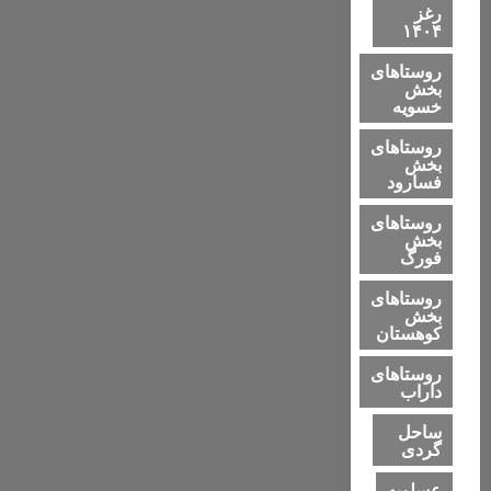
رغز
۱۴۰۴
روستاهای
بخش
خسویه
روستاهای
بخش
فسارود
روستاهای
بخش
فورگ
روستاهای
بخش
کوهستان
روستاهای
داراب
ساحل
گردی
عسلویه