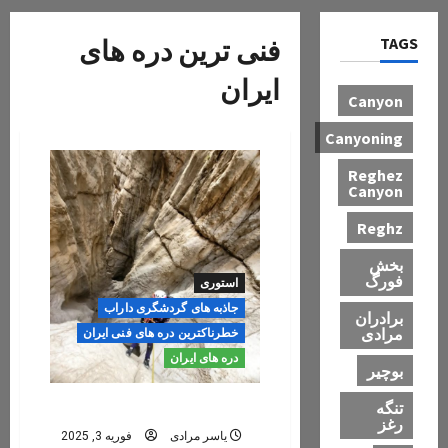
TAGS
فنی ترین دره های
ایران
Canyon
Canyoning
Reghez
Canyon
Reghz
بخش
فورگ
استوری
جاذبه های گردشگری داراب
برادران
مرادی
خطرناکترین دره های فنی ایران
دره های ایران
بوچیر
تنگه
دره تنگ خشک داراب
رغز
یاسر مرادی
فوریه 3, 2025