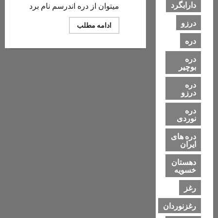
دارابگرد
میتوان از دره اندرسم نام برد
درزو
Read
ادامه مطلب
more
about
دره
دره
اندرسم
دره
بوچیر
دره
درزو
دره
نوردی
دره های
ایران
دهستان
خسویه
رغز
رغزنوردان