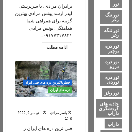
تور
برادران مرادی، با سرپرستی
لیدر ارشد یونس مرادی بهترین
تور تنگ
رغز
گزینه برای همراهی شما
هماهنگی: یونس مرادی
تور تنگه
رغز
۰۹۱۷۷۳۱۷۸۴۱...
تور دره
Read
ادامه مطلب
بوچیر
more
about
دره
تور دره
تنگ
درزو
خشک
داراب
تور دره
نوردی
خطرناکترین دره های فنی ایران
دره های ایران
تور رغز
جاذبه های
دره اندرسم
گردشگری
داراب
یاسر مرادی
نوامبر 9, 2022
0
داراب
فنی ترین دره های ایران را