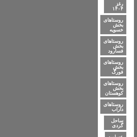
رغز
۱۴۰۴
روستاهای
بخش
خسویه
روستاهای
بخش
فسارود
روستاهای
بخش
فورگ
روستاهای
بخش
کوهستان
روستاهای
داراب
ساحل
گردی
عسلویه