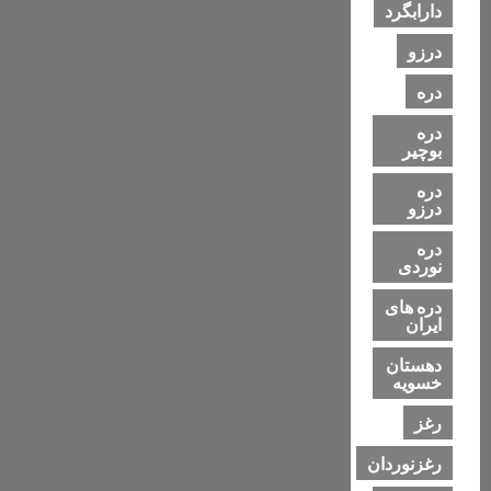
دارابگرد
درزو
دره
دره
بوچیر
دره
درزو
دره
نوردی
دره های
ایران
دهستان
خسویه
رغز
رغزنوردان