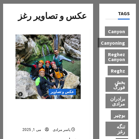
TAGS
عکس و تصاویر رغز
Canyon
Canyoning
Reghez
Canyon
Reghz
بخش
فورگ
عکس و تصاویر
برادران
مرادی
گالری تصاویر جدید از: تنگ
رغز، حوضچه های رغز،
بوچیر
آبشارهای تنگ رغز ۱۴۰۴
تنگه
یاسر مرادی
می 1, 2025
رغز