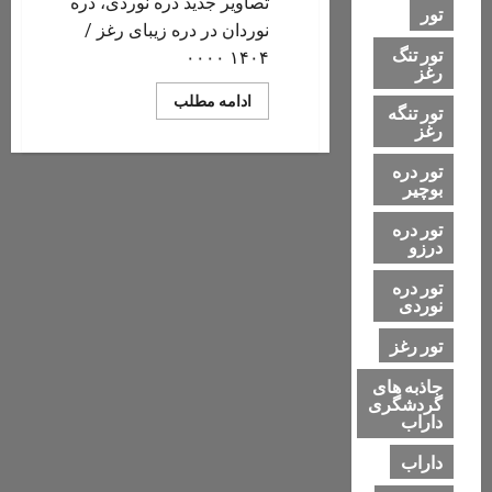
تصاویر جدید دره نوردی، دره
تور
نوردان در دره زیبای رغز /
تور تنگ
۱۴۰۴ ۰۰۰۰
رغز
Read
ادامه مطلب
تور تنگه
more
رغز
about
گالری
تصاویر
تور دره
جدید
بوچیر
از:
تنگ
رغز،
تور دره
حوضچه
درزو
های
رغز،
آبشارهای
تور دره
تنگ
نوردی
رغز
۱۴۰۴
تور رغز
جاذبه های
گردشگری
داراب
داراب