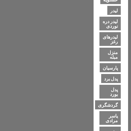
لیدر
لیدر دره
نوردی
لیدرهای
رغز
منزل
مبله
پارسیان
پدل برد
پدل
بورد
گردشگری
یاسر
مرادی