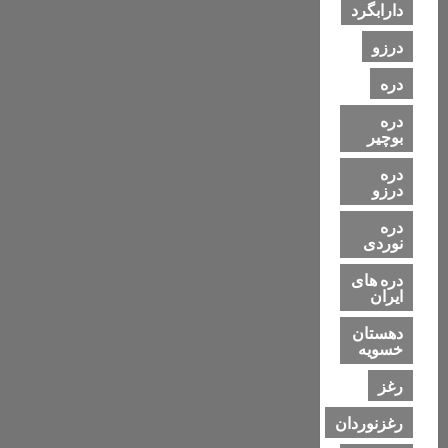
دارابگرد
درزو
دره
دره
بوچیر
دره
درزو
دره
نوردی
دره های
ایران
دهستان
خسویه
رغز
رغزنوردان