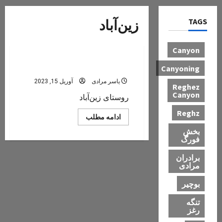
TAGS
زین‌آباد
بخش فسارود
Canyon
زین‌آباد
Canyoning
یاسر مرادی
آوریل 15, 2023
Reghez
Canyon
روستای زین‌آباد
Reghz
Read
ادامه مطلب
more
بخش
about
زین‌آباد
فورگ
برادران
مرادی
بوچیر
تنگه
رغز