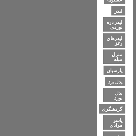
لیدر
لیدر دره
نوردی
لیدرهای
رغز
منزل
مبله
پارسیان
پدل برد
پدل
بورد
گردشگری
یاسر
مرادی