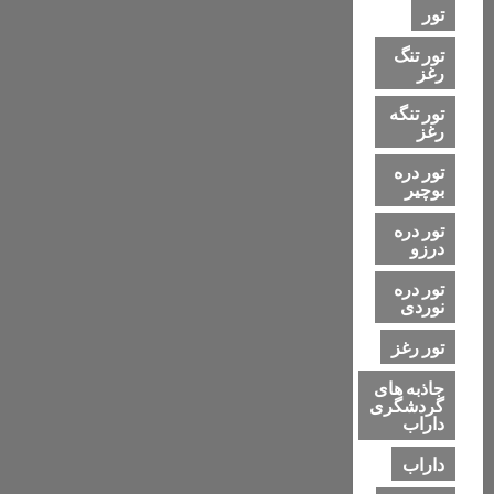
تور
تور تنگ
رغز
تور تنگه
رغز
تور دره
بوچیر
تور دره
درزو
تور دره
نوردی
تور رغز
جاذبه های
گردشگری
داراب
داراب