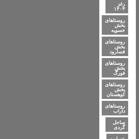
رغز
۱۴۰۴
روستاهای
بخش
خسویه
روستاهای
بخش
فسارود
روستاهای
بخش
فورگ
روستاهای
بخش
کوهستان
روستاهای
داراب
ساحل
گردی
عسلویه