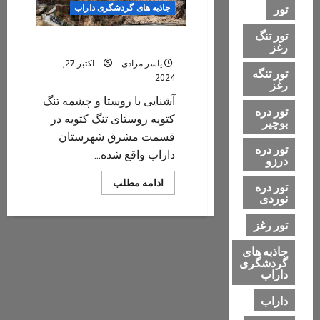
تور
جاذبه های گردشگری داراب
تور تنگ
چشمه تنگ کتویه
رغز
یاسر مرادی
اکتبر 27,
تور تنگه
2024
رغز
آشنایی با روستا و چشمه تنگ
تور دره
کتویه روستای تنگ کتویه در
بوچیر
قسمت مشرق شهرستان
تور دره
داراب واقع شده...
درزو
Read
ادامه مطلب
تور دره
more
نوردی
about
چشمه
تنگ
تور رغز
کتویه
جاذبه های
گردشگری
داراب
داراب