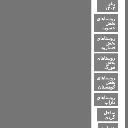
رغز
۱۴۰۴
روستاهای
بخش
خسویه
روستاهای
بخش
فسارود
روستاهای
بخش
فورگ
روستاهای
بخش
کوهستان
روستاهای
داراب
ساحل
گردی
عسلویه