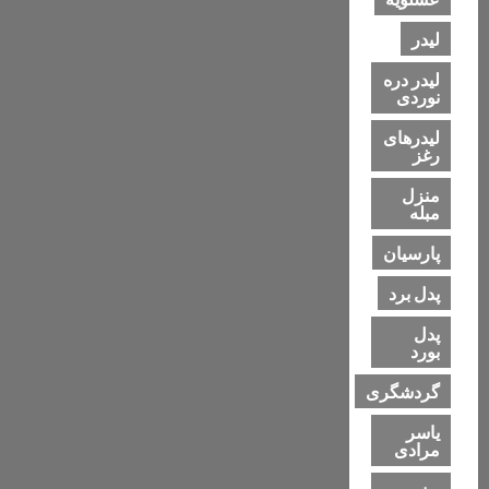
لیدر
لیدر دره
نوردی
لیدرهای
رغز
منزل
مبله
پارسیان
پدل برد
پدل
بورد
گردشگری
یاسر
مرادی