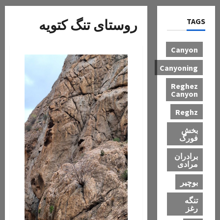
TAGS
روستای تنگ کتویه
Canyon
Canyoning
Reghez
Canyon
Reghz
بخش
فورگ
برادران
مرادی
بوچیر
تنگه
رغز