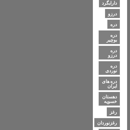
دارابگرد
درزو
دره
دره
بوچیر
دره
درزو
دره
نوردی
دره های
ایران
دهستان
خسویه
رغز
رغزنوردان