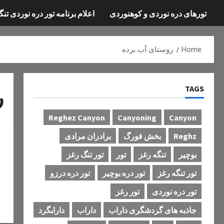
تورهای دره نوردی و کوهنوردی
اعلام برنامه تور دره نوردی تنگ
Home
روستای آب برده
TAGS
ر
Reghez Canyon
Canyoning
Canyon
Reghz
بخش فورگ
برادران مرادی
بوچیر
تنگه رغز
تور
تور تنگ رغز
تور تنگه رغز
تور دره بوچیر
تور دره درزو
تور دره نوردی
تور رغز
جاذبه های گردشگری داراب
داراب
دارابگرد