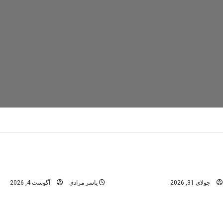
تنگ رغز
دره های استان فارس
در
دره های شمال -مازندران
عمومی
ابن؛ راهنمای کامل سفر به
تنگه رغز؛ کامل‌ترین راهنمای 
نگل‌های هیرکانی
بهشت دره‌نوردی ایران
جولای 31, 2026
یاسر مرادی
آگوست 4, 2026