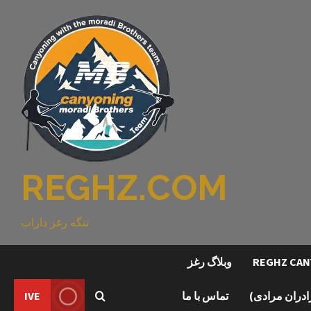
REGHZ.COM
تنگه رغز داراب
وبلاگ رغز
رادران مرادی)
تماس با ما
IVE