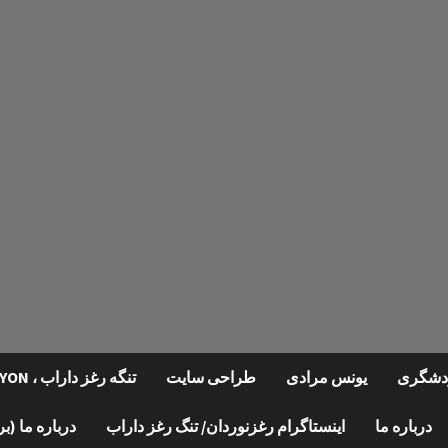
گردشگری
یونس مرادی
طراحی سایت
تنگه رغز داراب ، REGHZ CANYON
درباره ما
اینستاگرام رغزنوردان/ تنگ رغز داراب
درباره ما (ب