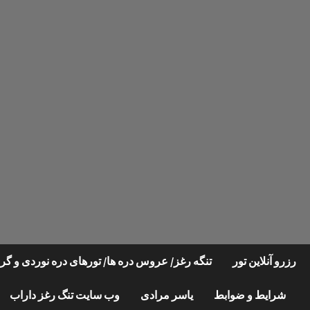
Ski
t
conten
رزرو آنلاین تور
تنگه رغز/ عروس دره ها/ تورهای دره نوردی و 
شرایط و ضوابط
یاسر مرادی
وب سایت تنگ رغز داراب