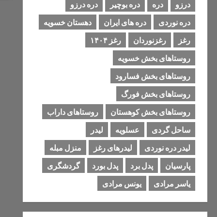
درزو
دره
دره بوچیر
دره درزو
دره نوردی
دره های ایران
دهستان خسویه
رغز
رغزنوردان
رغز ۱۴۰۴
روستاهای بخش خسویه
روستاهای بخش فسارود
روستاهای بخش فورگ
روستاهای بخش کوهستان
روستاهای داراب
ساحل گردی
عسلویه
لیدر
لیدر دره نوردی
لیدرهای رغز
منزل مبله
پارسیان
پدل برد
پدل بورد
گردشگری
یاسر مرادی
یونس مرادی