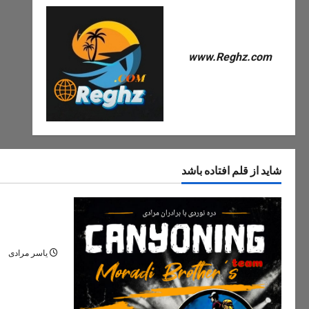
www.Reghz.com
شاید از قلم افتاده باشد
دره های ایران
دره مران تنک
نگین پنهان ج
یاسر مرادی