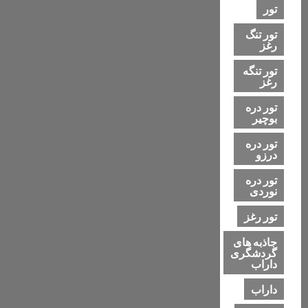
تور
تور تنگ
رغز
تور تنگه
رغز
تور دره
بوچیر
تور دره
درزو
تور دره
نوردی
تور رغز
جاذبه های
گردشگری
داراب
داراب