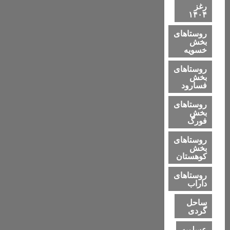
رغز
۱۴۰۴
روستاهای
بخش
خسویه
روستاهای
بخش
فسارود
روستاهای
بخش
فورگ
روستاهای
بخش
کوهستان
روستاهای
داراب
ساحل
گردی
عسلویه