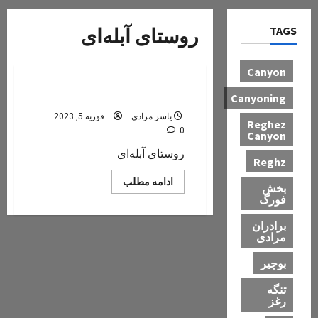
TAGS
روستای آبله‌ای
روستاهای بخش کوهستان
Canyon
آبله‌ای
Canyoning
یاسر مرادی
فوریه 5, 2023
Reghez
0
Canyon
روستای آبله‌ای
Reghz
Read
ادامه مطلب
بخش
more
فورگ
about
آبله‌ای
برادران
مرادی
بوچیر
تنگه
رغز