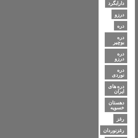
دارابگرد
درزو
دره
دره
بوچیر
دره
درزو
دره
نوردی
دره های
ایران
دهستان
خسویه
رغز
رغزنوردان