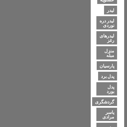
لیدر
لیدر دره
نوردی
لیدرهای
رغز
منزل
مبله
پارسیان
پدل برد
پدل
بورد
گردشگری
یاسر
مرادی