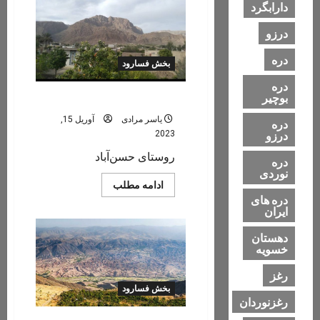
(‌شمس<br>آباد)
دارابگرد
درزو
دره
بخش فسارود
دره
بوچیر
حسن‌آباد
یاسر مرادی
آوریل 15,
دره
درزو
2023
روستای حسن‌آباد
دره
نوردی
Read
ادامه مطلب
more
دره های
about
ایران
حسن‌آباد
دهستان
خسویه
رغز
بخش فسارود
رغزنوردان