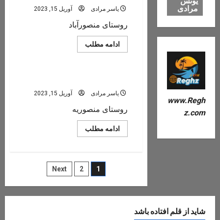
یونس
مرادی
یاسر مرادی
آوریل 15, 2023
روستای منصورآباد
Read
ادامه مطلب
more
بخش فسارود
about
منصورآباد
منصوریه
یاسر مرادی
آوریل 15, 2023
www.Regh
روستای منصوریه
z.com
Read
ادامه مطلب
more
about
منصوریه
صفحه‌بندی
Next
2
1
نوشته‌ها
شاید از قلم افتاده باشد