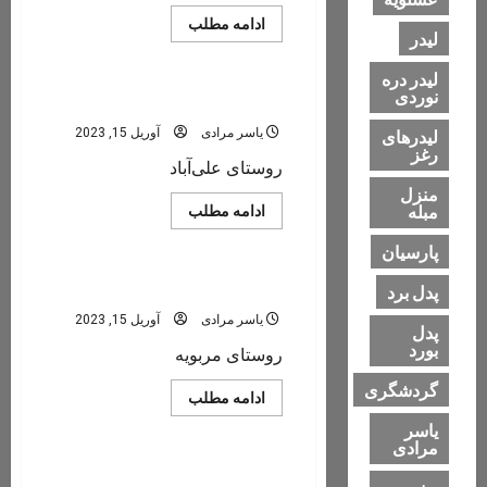
Read
ادامه مطلب
لیدر
more
بخش فسارود
about
زین‌آباد
لیدر دره
نوردی
علی‌آباد
یاسر مرادی
آوریل 15, 2023
لیدرهای
رغز
روستای علی‌آباد
منزل
مبله
Read
ادامه مطلب
more
بخش فسارود
about
پارسیان
علی‌آباد
مربویه
پدل برد
یاسر مرادی
آوریل 15, 2023
پدل
بورد
روستای مربویه
گردشگری
Read
ادامه مطلب
more
بخش فسارود
about
یاسر
مربویه
مرادی
منصورآباد