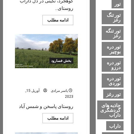
کوهجرد، نگینی در دل داراب
تور
روستای...
تور تنگ
رغز
Read
ادامه مطلب
more
about
تور تنگه
کوهجرد
رغز
(کوهگرد)
تور دره
بوچیر
بخش فسارود
تور دره
درزو
پاسخن (‌شمس
تور دره
آباد)
نوردی
یاسر مرادی
آوریل 15,
تور رغز
2023
جاذبه های
روستای پاسخن و شمس آباد
گردشگری
داراب
Read
ادامه مطلب
more
داراب
about
پاسخن