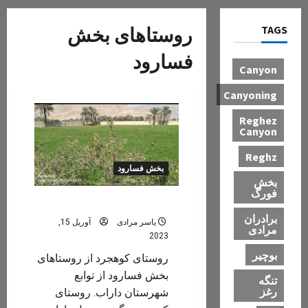
TAGS
روستاهای بخش
فسارود
Canyon
Canyoning
Reghez
Canyon
Reghz
بخش فسارود
بخش
فورگ
کوهجرد (کوهگرد)
برادران
یاسر مرادی
آوریل 15,
مرادی
2023
بوچیر
روستای کوهجرد از روستاهای
بخش فسارود از توابع
تنگه
رغز
شهرستان داراب. روستای