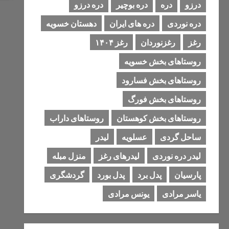
درزو
دره
دره بوچیر
دره درزو
دره نوردی
دره های ایران
دهستان خسویه
رغز
رغزنوردان
رغز ۱۴۰۴
روستاهای بخش خسویه
روستاهای بخش فسارود
روستاهای بخش فورگ
روستاهای بخش کوهستان
روستاهای داراب
ساحل گردی
عسلویه
لیدر
لیدر دره نوردی
لیدرهای رغز
منزل مبله
پارسیان
پدل برد
پدل بورد
گردشگری
یاسر مرادی
یونس مرادی