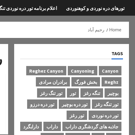
تورهای دره نوردی و کوهنوردی
اعلام برنامه تور دره نوردی تنگ
Home
رحیم آباد
TAGS
ر
Reghez Canyon
Canyoning
Canyon
Reghz
بخش فورگ
برادران مرادی
بوچیر
تنگه رغز
تور
تور تنگ رغز
تور تنگه رغز
تور دره بوچیر
تور دره درزو
تور دره نوردی
تور رغز
جاذبه های گردشگری داراب
داراب
دارابگرد