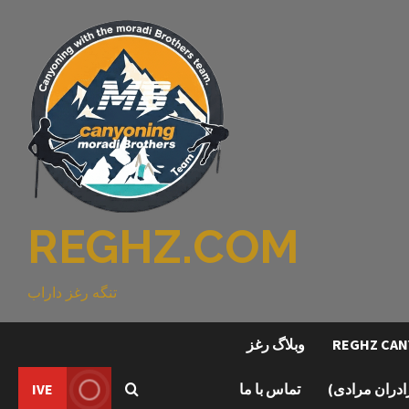
REGHZ.COM
تنگه رغز داراب
وبلاگ رغز
رادران مرادی)
تماس با ما
IVE