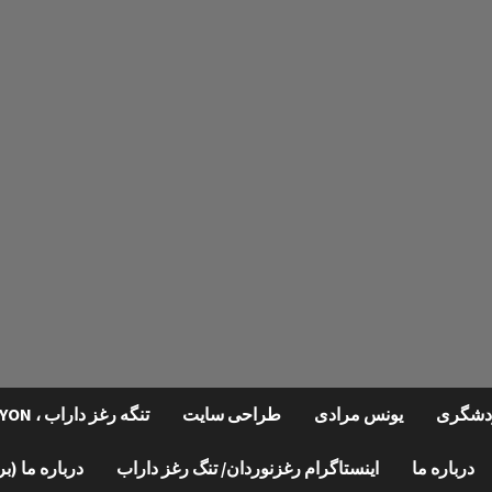
گردشگری
یونس مرادی
طراحی سایت
تنگه رغز داراب ، REGHZ CANYON
درباره ما
اینستاگرام رغزنوردان/ تنگ رغز داراب
درباره ما (ب