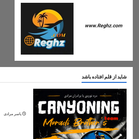
www.Reghz.com
شاید از قلم افتاده باشد
دره های ایران
دره مران تنک
نگین پنهان ج
یاسر مرادی