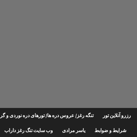
Ski
t
conten
رزرو آنلاین تور
تنگه رغز/ عروس دره ها/ تورهای دره نوردی و 
شرایط و ضوابط
یاسر مرادی
وب سایت تنگ رغز داراب