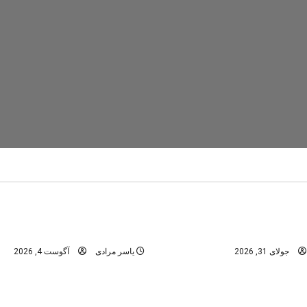
تنگ رغز
دره های استان فارس
در
دره های شمال -مازندران
عمومی
ابن؛ راهنمای کامل سفر به
تنگه رغز؛ کامل‌ترین راهنمای 
نگل‌های هیرکانی
بهشت دره‌نوردی ایران
جولای 31, 2026
یاسر مرادی
آگوست 4, 2026