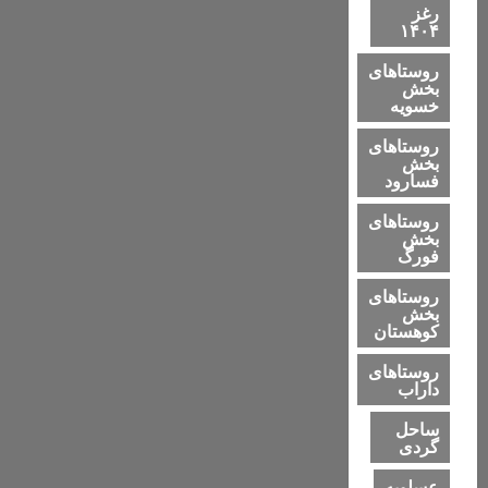
رغز
۱۴۰۴
روستاهای
بخش
خسویه
روستاهای
بخش
فسارود
روستاهای
بخش
فورگ
روستاهای
بخش
کوهستان
روستاهای
داراب
ساحل
گردی
عسلویه