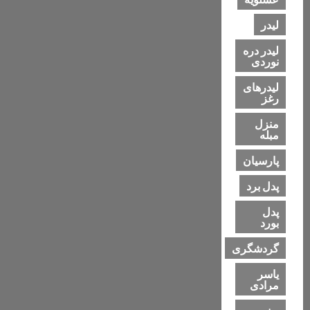
لیدر
لیدر دره
نوردی
لیدرهای
رغز
منزل
مبله
پارسیان
پدل برد
پدل
بورد
گردشگری
یاسر
مرادی