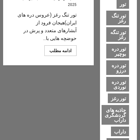
تور
2025
تور تنگ رغز (عروس دره های
تور تنگ
رغز
ایران)هیجان فرود از
آبشارهای متعدد و پرش در
تور تنگه
رغز
حوضچه هایی با...
تور دره
Read
ادامه مطلب
بوچیر
more
about
تور
تور دره
تنگه
درزو
رغز
۱۴۰۴
تور دره
نوردی
تور رغز
جاذبه های
گردشگری
داراب
داراب