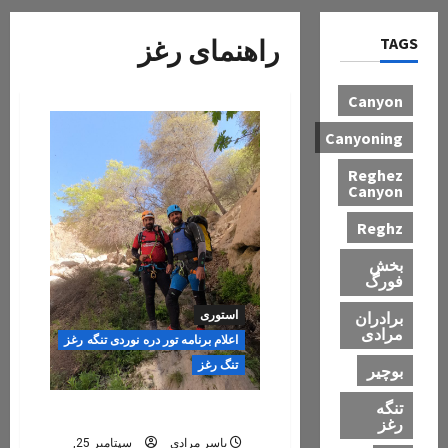
TAGS
راهنمای رغز
Canyon
Canyoning
Reghez
Canyon
Reghz
بخش
فورگ
برادران
استوری
مرادی
اعلام برنامه تور دره نوردی تنگه رغز
تنگ رغز
بوچیر
تنگه
تور تنگه رغز ۱۴۰۴
رغز
یاسر مرادی
سپتامبر 25,