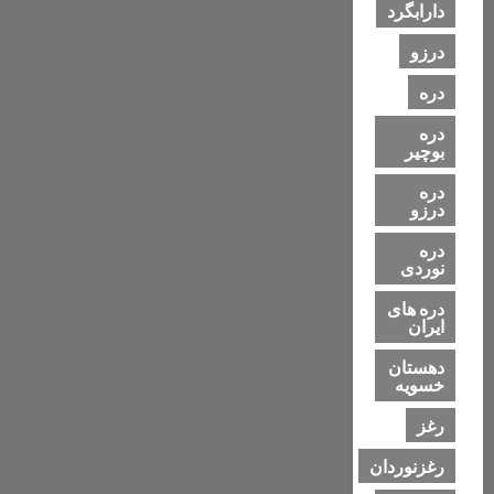
دارابگرد
درزو
دره
دره
بوچیر
دره
درزو
دره
نوردی
دره های
ایران
دهستان
خسویه
رغز
رغزنوردان