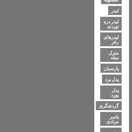
لیدر
لیدر دره
نوردی
لیدرهای
رغز
منزل
مبله
پارسیان
پدل برد
پدل
بورد
گردشگری
یاسر
مرادی