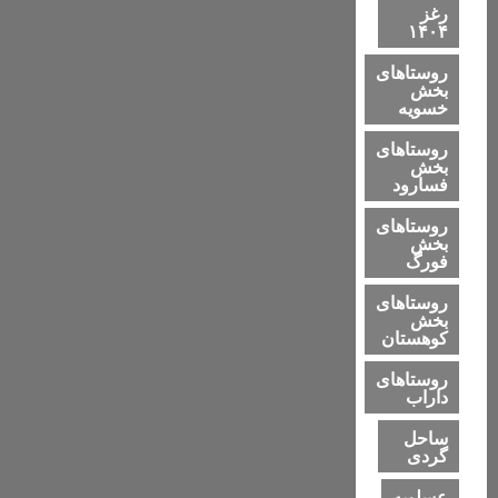
رغز
۱۴۰۴
روستاهای
بخش
خسویه
روستاهای
بخش
فسارود
روستاهای
بخش
فورگ
روستاهای
بخش
کوهستان
روستاهای
داراب
ساحل
گردی
عسلویه