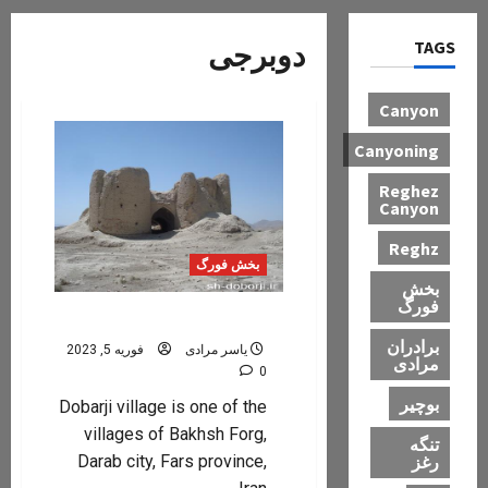
TAGS
دوبرجی
Canyon
Canyoning
Reghez
Canyon
Reghz
بخش فورگ
بخش
فورگ
دوبرجی
برادران
یاسر مرادی
فوریه 5, 2023
مرادی
0
بوچیر
Dobarji village is one of the
villages of Bakhsh Forg,
تنگه
رغز
Darab city, Fars province,