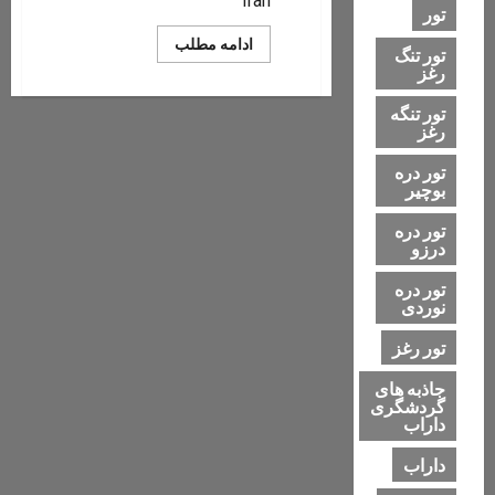
Iran
تور
Read
ادامه مطلب
تور تنگ
more
رغز
about
دوبرجی
تور تنگه
رغز
تور دره
بوچیر
تور دره
درزو
تور دره
نوردی
تور رغز
جاذبه های
گردشگری
داراب
داراب