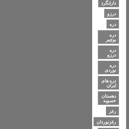
دارابگرد
درزو
دره
دره
بوچیر
دره
درزو
دره
نوردی
دره های
ایران
دهستان
خسویه
رغز
رغزنوردان