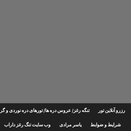
Ski
t
conten
رزرو آنلاین تور
تنگه رغز/ عروس دره ها/ تورهای دره نوردی و 
شرایط و ضوابط
یاسر مرادی
وب سایت تنگ رغز داراب