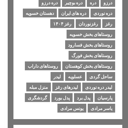
درزو
دره
دره بوچیر
دره درزو
دره نوردی
دره های ایران
دهستان خسویه
رغز
رغزنوردان
رغز ۱۴۰۴
روستاهای بخش خسویه
روستاهای بخش فسارود
روستاهای بخش فورگ
روستاهای بخش کوهستان
روستاهای داراب
ساحل گردی
عسلویه
لیدر
لیدر دره نوردی
لیدرهای رغز
منزل مبله
پارسیان
پدل برد
پدل بورد
گردشگری
یاسر مرادی
یونس مرادی