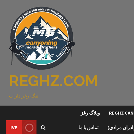
REGHZ.COM
تنگه رغز داراب
وبلاگ رغز
رادران مرادی)
تماس با ما
IVE