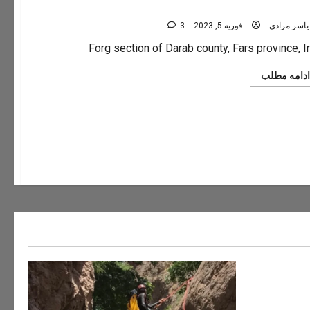
ستان فورگ
یاسر مرادی
فوریه 5, 2023
3
Forg section of Darab county, Fars province, I
Read
ادامه مطلب
more
about
دهستان
فورگ
ه های ایران
سفر به