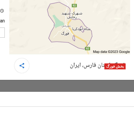
ده
ran
بخش فورگ
تنگ رغز
دره های استان فارس
در
دره های شمال -مازندران
عمومی
ابن؛ راهنمای کامل سفر به
تنگه رغز؛ کامل‌ترین راهنمای 
نگل‌های هیرکانی
بهشت دره‌نوردی ایران