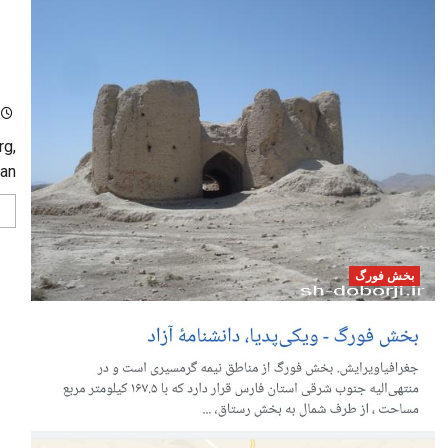
دو
rg,
ran
بخش فورگ