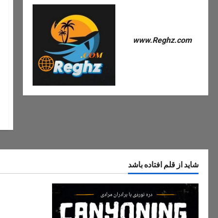
www.Reghz.com
شاید از قلم افتاده باشد
دره های ایران
دره مران تنک
نگین پنهان ج