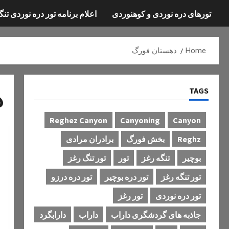
تورهای دره نوردی و کوهنوردی
اعلام برنامه تور دره نوردی تنگ
Home
دهستان فورگ
TAGS
د
Reghez Canyon
Canyoning
Canyon
Reghz
بخش فورگ
برادران مرادی
بوچیر
تنگه رغز
تور
تور تنگ رغز
تور تنگه رغز
تور دره بوچیر
تور دره درزو
تور دره نوردی
تور رغز
جاذبه های گردشگری داراب
داراب
دارابگرد