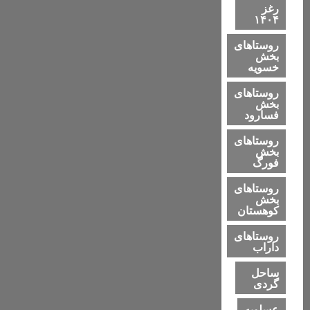
رغز
۱۴۰۴
روستاهای
بخش
خسویه
روستاهای
بخش
فسارود
روستاهای
بخش
فورگ
روستاهای
بخش
کوهستان
روستاهای
داراب
ساحل
گردی
عسلویه