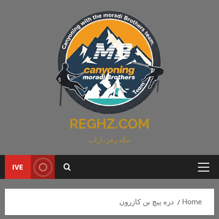
Ski
t
conten
REGHZ.COM
تنگه رغز داراب
IVE
Primary
Menu
Home
دره پیچ بن کازرون