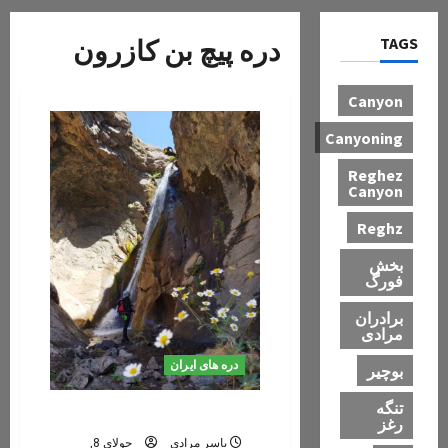
TAGS
دره پیچ بن کازرون
Canyon
Canyoning
Reghez
Canyon
Reghz
بخش
فورگ
برادران
مرادی
دره های ایران
بوچیر
تنگه
دره پیچ بن, کازرون
رغز
یاسر مرادی
جولای 8,