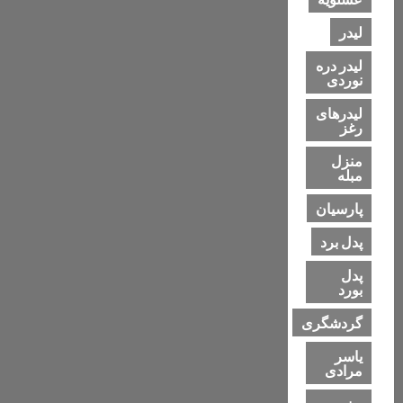
لیدر
لیدر دره
نوردی
لیدرهای
رغز
منزل
مبله
پارسیان
پدل برد
پدل
بورد
گردشگری
یاسر
مرادی