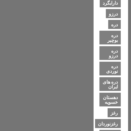
دارابگرد
درزو
دره
دره
بوچیر
دره
درزو
دره
نوردی
دره های
ایران
دهستان
خسویه
رغز
رغزنوردان