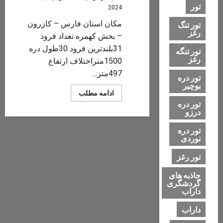
تور
2024
مکان استان فارس – کازرون
تور تنگ
رغز
– بخش کهمره تعداد فرود
31بلندترین فرود 30طول دره
تور تنگه
رغز
1500متراختلاف ارتفاع
497متر...
تور دره
بوچیر
Read
ادامه مطلب
more
تور دره
about
درزو
دره
پیچ
بن,
تور دره
کازرون
نوردی
تور رغز
جاذبه های
گردشگری
داراب
داراب