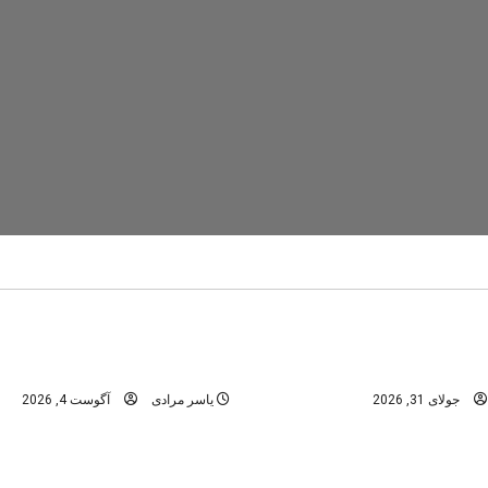
تنگ رغز
دره های استان فارس
در
دره های شمال -مازندران
عمومی
ابن؛ راهنمای کامل سفر به
تنگه رغز؛ کامل‌ترین راهنمای 
نگل‌های هیرکانی
بهشت دره‌نوردی ایران
جولای 31, 2026
یاسر مرادی
آگوست 4, 2026