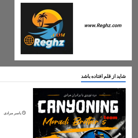
www.Reghz.com
شاید از قلم افتاده باشد
دره های ایران
دره مران تنک
نگین پنهان ج
یاسر مرادی