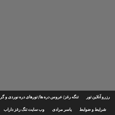
Ski
t
conten
رزرو آنلاین تور
تنگه رغز/ عروس دره ها/ تورهای دره نوردی و 
شرایط و ضوابط
یاسر مرادی
وب سایت تنگ رغز داراب