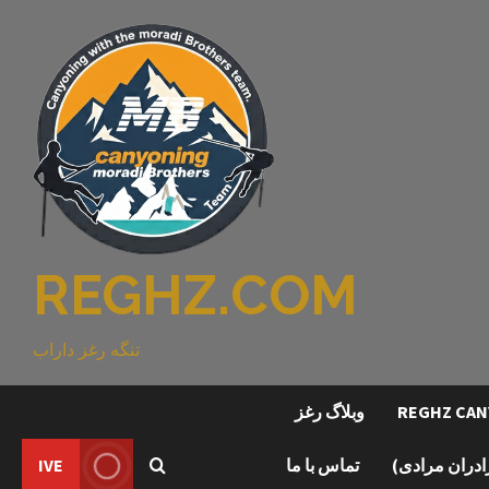
REGHZ.COM
تنگه رغز داراب
وبلاگ رغز
رادران مرادی)
تماس با ما
IVE