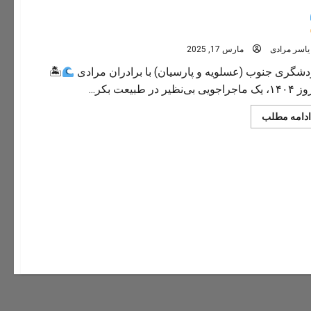
نوروز ۱۴۰۴؛ سفری ماجراجویانه به بکرترین نقاط جنوب! 🏝
یاسر مرادی
مارس 17, 2025
شگری جنوب (عسلویه و پارسیان) با برادران مرادی
🏝
جویی بی‌نظیر در طبیعت بکر...
Read
ادامه مطلب
more
about
نوروز
۱۴۰۴؛
سفری
ماجراجویانه
به
بکرترین
نقاط
جنوب!
🏝