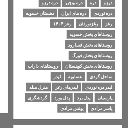
درزو
دره
دره بوچیر
دره درزو
دره نوردی
دره های ایران
دهستان خسویه
رغز
رغزنوردان
رغز ۱۴۰۴
روستاهای بخش خسویه
روستاهای بخش فسارود
روستاهای بخش فورگ
روستاهای بخش کوهستان
روستاهای داراب
ساحل گردی
عسلویه
لیدر
لیدر دره نوردی
لیدرهای رغز
منزل مبله
پارسیان
پدل برد
پدل بورد
گردشگری
یاسر مرادی
یونس مرادی