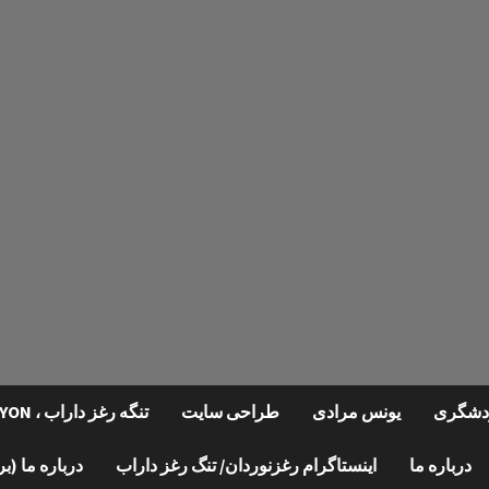
گردشگری
یونس مرادی
طراحی سایت
تنگه رغز داراب ، REGHZ CANYON
درباره ما
اینستاگرام رغزنوردان/ تنگ رغز داراب
درباره ما (ب