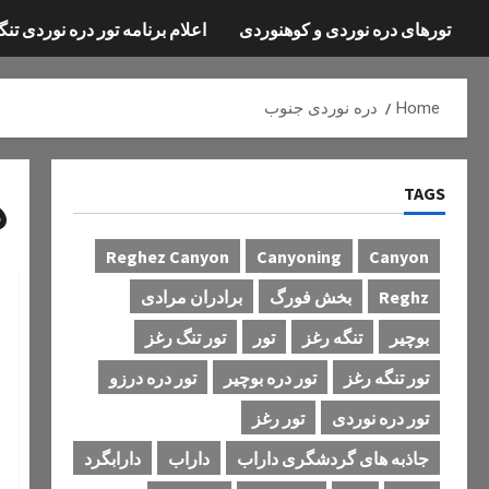
تورهای دره نوردی و کوهنوردی
اعلام برنامه تور دره نوردی تنگ
Home
دره نوردی جنوب
TAGS
د
Reghez Canyon
Canyoning
Canyon
Reghz
بخش فورگ
برادران مرادی
بوچیر
تنگه رغز
تور
تور تنگ رغز
تور تنگه رغز
تور دره بوچیر
تور دره درزو
تور دره نوردی
تور رغز
جاذبه های گردشگری داراب
داراب
دارابگرد