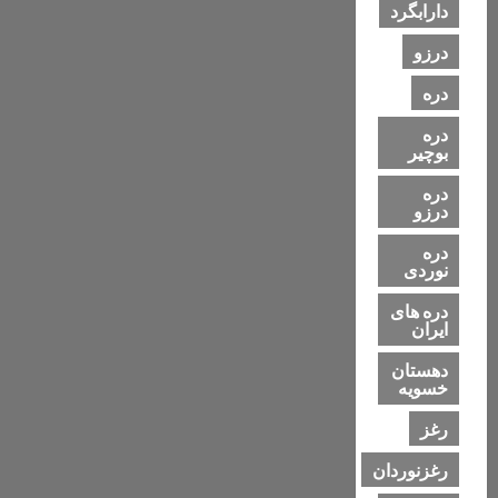
دارابگرد
درزو
دره
دره
بوچیر
دره
درزو
دره
نوردی
دره های
ایران
دهستان
خسویه
رغز
رغزنوردان