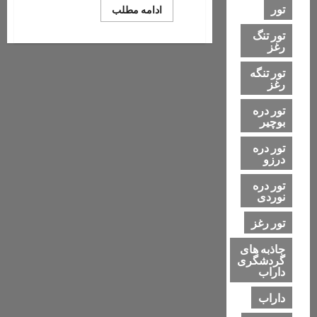
تور
Read
ادامه مطلب
more
about
تور تنگ
دره
رغز
ستارگان
قشم
تور تنگه
رغز
تور دره
بوچیر
تور دره
درزو
تور دره
نوردی
تور رغز
جاذبه های
گردشگری
داراب
داراب