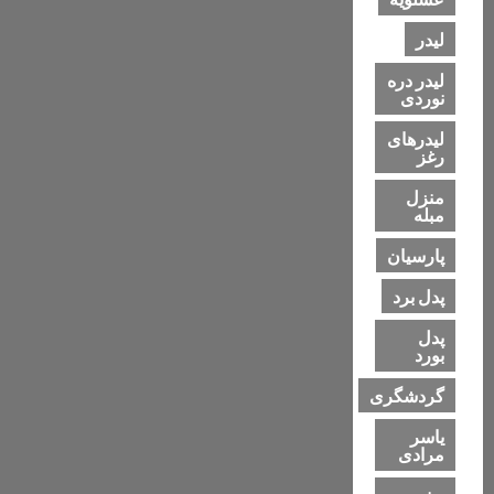
لیدر
لیدر دره
نوردی
لیدرهای
رغز
منزل
مبله
پارسیان
پدل برد
پدل
بورد
گردشگری
یاسر
مرادی