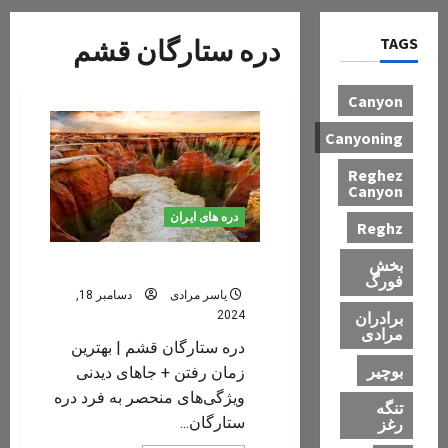
TAGS
دره ستارگان قشم
Canyon
Canyoning
Reghez
Canyon
دره های ایران
Reghz
بخش
دره ستارگان قشم
فورگ
یاسر مرادی
دسامبر 18,
برادران
2024
مرادی
دره ستارگان قشم | بهترین
بوچیر
زمان رفتن + جاهای دیدنی
ویژگی‌های منحصر به فرد دره
تنگه
ستارگان...
رغز