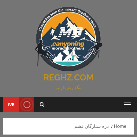
Ski
t
conten
REGHZ.COM
تنگه رغز داراب
IVE
Primary
Menu
Home
دره ستارگان قشم