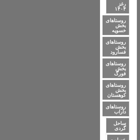
رغز
۱۴۰۴
روستاهای
بخش
خسویه
روستاهای
بخش
فسارود
روستاهای
بخش
فورگ
روستاهای
بخش
کوهستان
روستاهای
داراب
ساحل
گردی
عسلویه