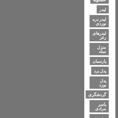
لیدر
لیدر دره
نوردی
لیدرهای
رغز
منزل
مبله
پارسیان
پدل برد
پدل
بورد
گردشگری
یاسر
مرادی