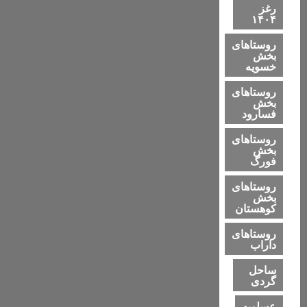
رغز
۱۴۰۴
روستاهای
بخش
خسویه
روستاهای
بخش
فسارود
روستاهای
بخش
فورگ
روستاهای
بخش
کوهستان
روستاهای
داراب
ساحل
گردی
عسلویه