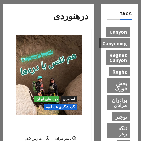
TAGS
درهنوردی
Canyon
Canyoning
Reghez
Canyon
Reghz
بخش
فورگ
برادران
استوری
دره های ایران
مرادی
گردشگری عسلویه
بوچیر
هم نفس با دره‌ها / بوچیر ۵
تنگه
فروردین ۱۴۰۴
رغز
یاسر مرادی
مارس 26,