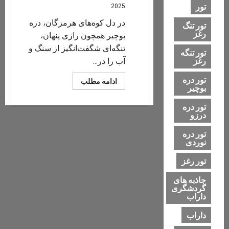
تور
2025
در دل کوه‌های هرمزگان، دره
تور تنگ
رغز
بوچیر همچون رازی پنهان،
تنگه‌ای شگفت‌انگیز از سنگ و
تور تنگه
رغز
آب را در...
تور دره
Read
ادامه مطلب
بوچیر
more
about
هم
تور دره
نفس
درزو
با
دره‌ها
/
تور دره
بوچیر
نوردی
۵
فروردین
۱۴۰۴
تور رغز
جاذبه های
گردشگری
داراب
داراب