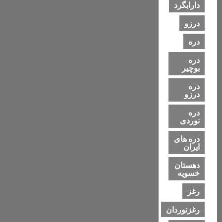
دارابگرد
درزو
دره
دره
بوچیر
دره
درزو
دره
نوردی
دره های
ایران
دهستان
خسویه
رغز
رغزنوردان