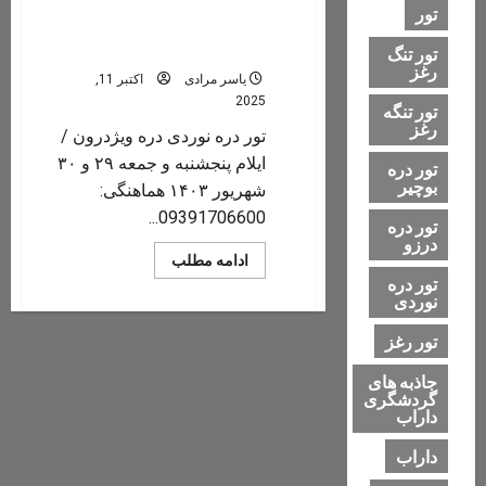
تور
تور دره نوردی دره ویژدرون /
ایلام
تور تنگ
رغز
یاسر مرادی
اکتبر 11,
2025
تور تنگه
رغز
تور دره نوردی دره ویژدرون /
ایلام پنجشنبه و جمعه ۲۹ و ۳۰
تور دره
بوچیر
شهریور ۱۴۰۳ هماهنگی:
09391706600...
تور دره
درزو
Read
ادامه مطلب
more
تور دره
about
نوردی
تور
دره
نوردی
تور رغز
دره
ویژدرون
جاذبه های
/
ایلام
گردشگری
داراب
داراب