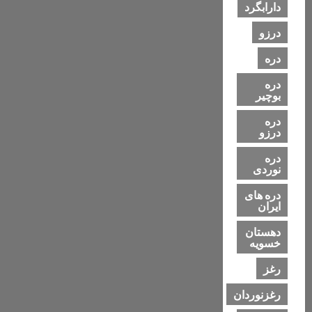
دارابگرد
درزو
دره
دره
بوچیر
دره
درزو
دره
نوردی
دره های
ایران
دهستان
خسویه
رغز
رغزنوردان