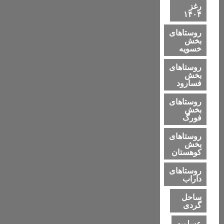
رغز
۱۴۰۴
روستاهای
بخش
خسویه
روستاهای
بخش
فسارود
روستاهای
بخش
فورگ
روستاهای
بخش
کوهستان
روستاهای
داراب
ساحل
گردی
عسلویه