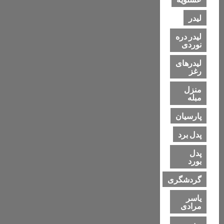
لیدر
لیدر دره
نوردی
لیدرهای
رغز
منزل
مبله
پارسیان
پدل برد
پدل
بورد
گردشگری
یاسر
مرادی