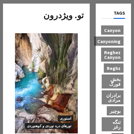
TAGS
تو. ویژدرون
Canyon
Canyoning
Reghez
Canyon
Reghz
بخش
فورگ
برادران
مرادی
بوچیر
استوری
تنگه
رغز
تورهای دره نوردی و کوهنوردی