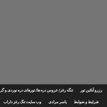
Ski
t
conten
رزرو آنلاین تور
تنگه رغز/ عروس دره ها/ تورهای دره نوردی و 
شرایط و ضوابط
یاسر مرادی
وب سایت تنگ رغز داراب