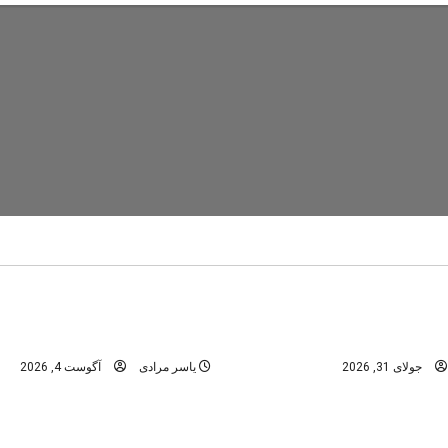
تنگ رغز
دره های استان فارس
در
دره های شمال -مازندران
عمومی
ابن؛ راهنمای کامل سفر به
تنگه رغز؛ کامل‌ترین راهنمای 
نگل‌های هیرکانی
بهشت دره‌نوردی ایران
جولای 31, 2026
یاسر مرادی
آگوست 4, 2026