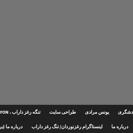
گردشگری
یونس مرادی
طراحی سایت
تنگه رغز داراب ، REGHZ CANYON
درباره ما
اینستاگرام رغزنوردان/ تنگ رغز داراب
درباره ما (ب