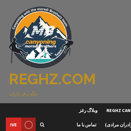
REGHZ.COM
تنگه رغز داراب
وبلاگ رغز
رادران مرادی)
تماس با ما
IVE