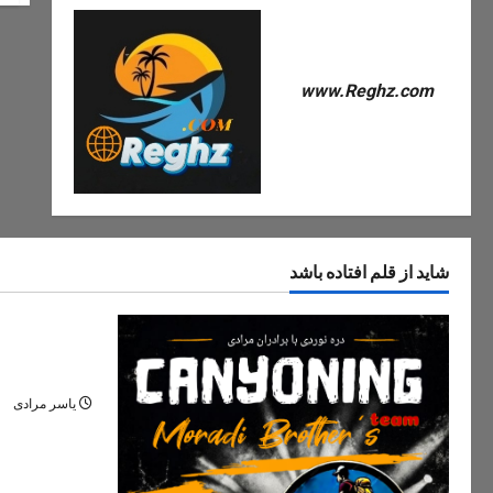
www.Reghz.com
شاید از قلم افتاده باشد
دره های ایران
دره مران تنک
نگین پنهان ج
یاسر مرادی