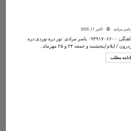
تور دره نوردی دره ویژدرون / ایلام/پنجشنبه و جمعه ۲۴ و ۲۵
اه ۱۴۰۴
یاسر مرادی
اکتبر 11, 2025
هماهنگی: ۰۹۳۹۱۷۰۶۶۰۰ یاسر مرادی تور دره نوردی دره
رون / ایلام/پنجشنبه و جمعه ۲۴ و ۲۵ مهرماه...
Read
ادامه مطلب
more
about
تور
دره
نوردی
دره
ویژدرون
/
ایلام/
پنجشنبه
و
جمعه
۲۴
و
۲۵
مهرماه
۱۴۰۴