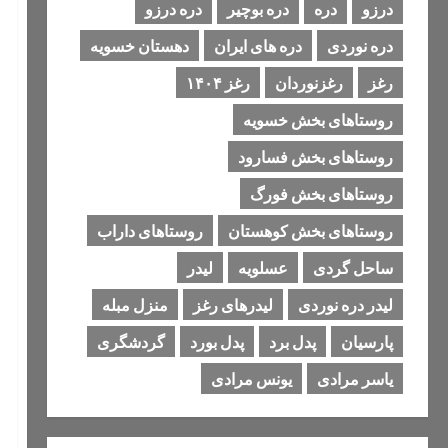
درزو
دره
دره بوچیر
دره درزو
دره نوردی
دره های ایران
دهستان خسویه
رغز
رغزنوردان
رغز ۱۴۰۴
روستاهای بخش خسویه
روستاهای بخش فسارود
روستاهای بخش فورگ
روستاهای بخش کوهستان
روستاهای داراب
ساحل گردی
عسلویه
لیدر
لیدر دره نوردی
لیدرهای رغز
منزل مبله
پارسیان
پدل برد
پدل بورد
گردشگری
یاسر مرادی
یونس مرادی