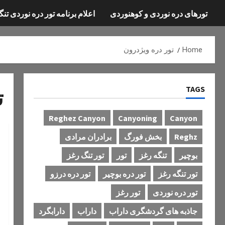
تورهای دره نوردی و کوهنوردی
اعلام برنامه تور دره نوردی تنگ
Home
تور دره ویژدرون
TAGS
ت
Reghez Canyon
Canyoning
Canyon
Reghz
بخش فورگ
برادران مرادی
بوچیر
تنگه رغز
تور
تور تنگ رغز
تور تنگه رغز
تور دره بوچیر
تور دره درزو
تور دره نوردی
تور رغز
جاذبه های گردشگری داراب
داراب
دارابگرد