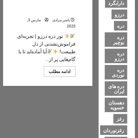
دارابگرد
تور دره درزو | تجربه‌ای
فراموش‌نشدنی از دل طبیعت!
درزو
یاسر مرادی
مارس 3,
دره
2025
تور دره درزو | تجربه‌ای
دره
بوچیر
فراموش‌نشدنی از دل
طبیعت!
آیا آماده‌اید تا با
دره
درزو
گام‌هایی پر از...
دره
Read
ادامه مطلب
نوردی
more
about
تور
دره های
دره
ایران
درزو
|
تجربه‌ای
دهستان
فراموش‌نشدنی
خسویه
از
دل
رغز
طبیعت!
رغزنوردان