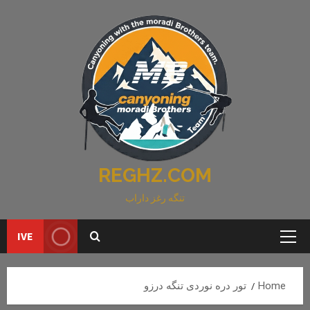
Ski
t
conten
REGHZ.COM
تنگه رغز داراب
IVE
Primary
Menu
Home
تور دره نوردی تنگه درزو