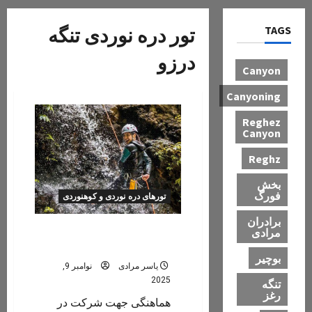
TAGS
تور دره نوردی تنگه
درزو
Canyon
Canyoning
Reghez
Canyon
Reghz
بخش
فورگ
تورهای دره نوردی و کوهنوردی
برادران
تور دره نوردی تنگه درزو /اخند،
مرادی
عسلویه/پاییز و زمستان ۱۴۰۴
بوچیر
یاسر مرادی
نوامبر 9,
2025
تنگه
رغز
هماهنگی جهت شرکت در