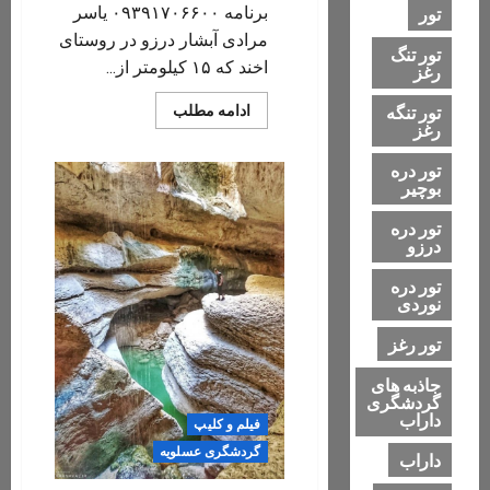
برنامه ۰۹۳۹۱۷۰۶۶۰۰ یاسر
تور
مرادی آبشار درزو در روستای
تور تنگ
اخند که ۱۵ کیلومتر از...
رغز
Read
تور تنگه
ادامه مطلب
more
رغز
about
تور
تور دره
دره
بوچیر
نوردی
تنگه
درزو
تور دره
/
درزو
اخند،
عسلویه/
پاییز
تور دره
و
نوردی
زمستان
۱۴۰۴
تور رغز
جاذبه های
گردشگری
داراب
فيلم و کلیپ
گردشگری عسلویه
داراب