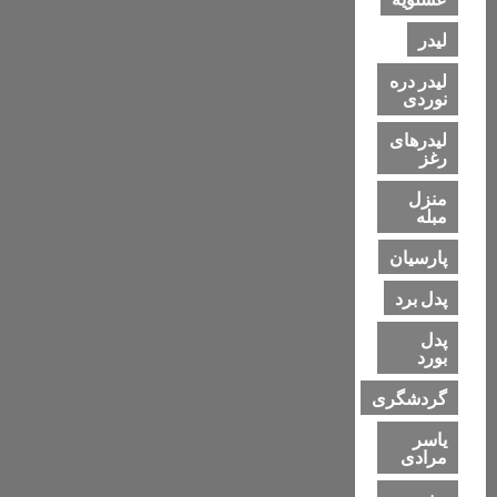
لیدر
لیدر دره
نوردی
لیدرهای
رغز
منزل
مبله
پارسیان
پدل برد
پدل
بورد
گردشگری
یاسر
مرادی