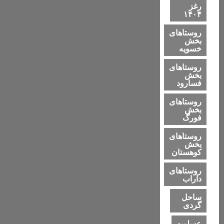
رغز
۱۴۰۴
روستاهای
بخش
خسویه
روستاهای
بخش
فسارود
روستاهای
بخش
فورگ
روستاهای
بخش
کوهستان
روستاهای
داراب
ساحل
گردی
عسلویه