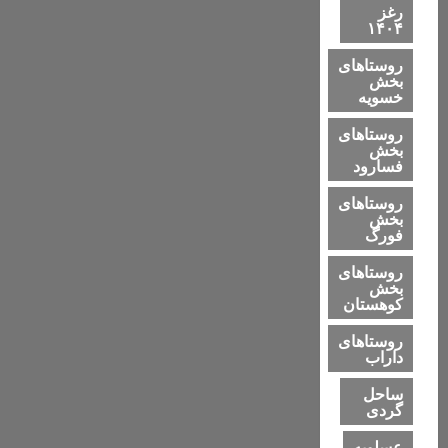
رغز
۱۴۰۴
روستاهای
بخش
خسویه
روستاهای
بخش
فسارود
روستاهای
بخش
فورگ
روستاهای
بخش
کوهستان
روستاهای
داراب
ساحل
گردی
عسلویه