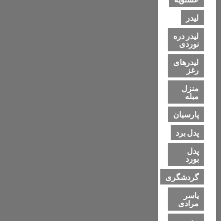
لیدر
لیدر دره
نوردی
لیدرهای
رغز
منزل
مبله
پارسیان
پدل برد
پدل
بورد
گردشگری
یاسر
مرادی