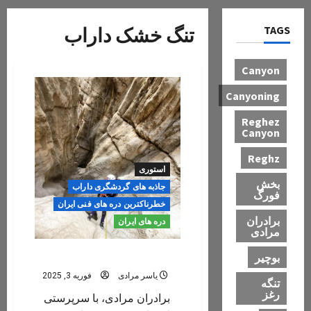
TAGS
تنگ خشک داراب
Canyon
Canyoning
Reghez
Canyon
Reghz
استوری
بخش
جاذبه های گردشگری داراب
فورگ
خطرناکترین دره های فنی ایران
برادران
دره های ایران
مرادی
دره تنگ خشک داراب
بوچیر
یاسر مرادی
فوریه 3, 2025
تنگه
رغز
برادران مرادی، با سرپرستی