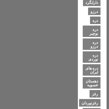
دارابگرد
درزو
دره
دره
بوچیر
دره
درزو
دره
نوردی
دره های
ایران
دهستان
خسویه
رغز
رغزنوردان