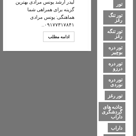
لیدر ارشد یونس مرادی بهترین
تور
گزینه برای همراهی شما
تور تنگ
هماهنگی: یونس مرادی
رغز
۰۹۱۷۷۳۱۷۸۴۱...
تور تنگه
رغز
Read
ادامه مطلب
more
about
تور دره
دره
بوچیر
تنگ
خشک
داراب
تور دره
درزو
تور دره
نوردی
تور رغز
جاذبه های
گردشگری
داراب
داراب