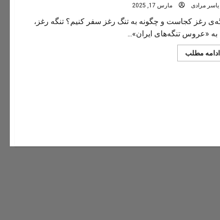
یاسر مرادی
مارس 17, 2025
ه‌ی رغز کجاست و چگونه به تنگ رغز سفر کنیم؟ تنگه رغز،
به «عروس تنگه‌های ایران»...
Read
ادامه مطلب
more
about
تنگه
رغز
کجاست
و
چگونه
به
تنگ
رغز
سفر
کنیم؟