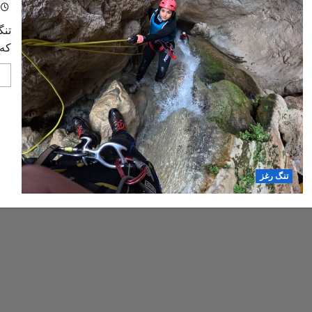
تنگ
که 
تنگ رغز