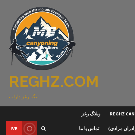
REGHZ.COM
تنگه رغز داراب
وبلاگ رغز
رادران مرادی)
تماس با ما
IVE