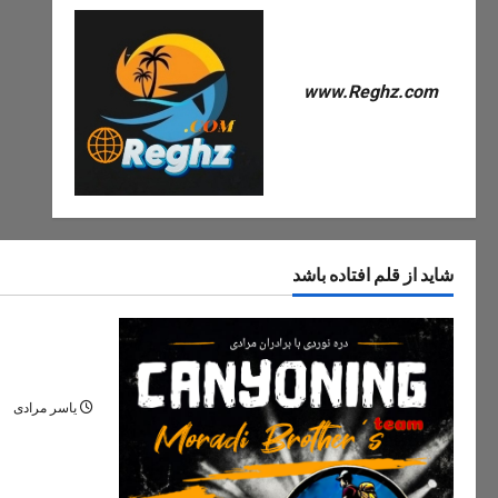
www.Reghz.com
شاید از قلم افتاده باشد
دره های ایران
دره مران تنک
نگین پنهان ج
یاسر مرادی