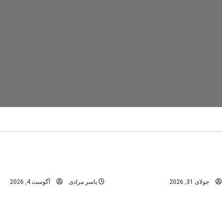
تنگ رغز
دره های استان فارس
در
دره های شمال -مازندران
عمومی
ابن؛ راهنمای کامل سفر به
تنگه رغز؛ کامل‌ترین راهنمای 
نگل‌های هیرکانی
بهشت دره‌نوردی ایران
جولای 31, 2026
یاسر مرادی
آگوست 4, 2026