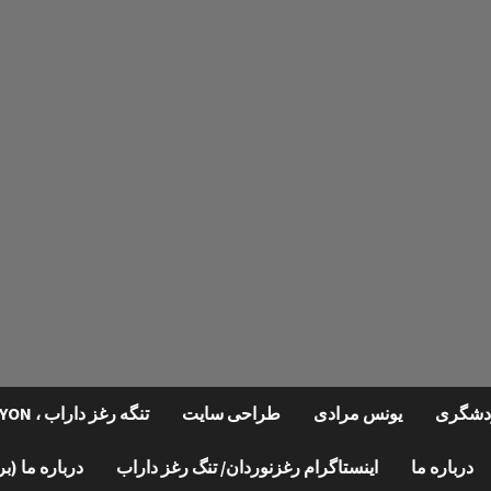
گردشگری
یونس مرادی
طراحی سایت
تنگه رغز داراب ، REGHZ CANYON
درباره ما
اینستاگرام رغزنوردان/ تنگ رغز داراب
درباره ما (ب