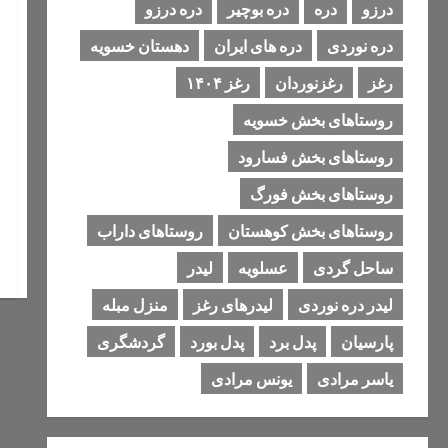
درزو
دره
دره بوچیر
دره درزو
دره نوردی
دره های ایران
دهستان خسویه
رغز
رغزنوردان
رغز ۱۴۰۴
روستاهای بخش خسویه
روستاهای بخش فسارود
روستاهای بخش فورگ
روستاهای بخش کوهستان
روستاهای داراب
ساحل گردی
عسلویه
لیدر
لیدر دره نوردی
لیدرهای رغز
منزل مبله
پارسیان
پدل برد
پدل بورد
گردشگری
یاسر مرادی
یونس مرادی