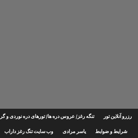
Ski
t
conten
رزرو آنلاین تور
تنگه رغز/ عروس دره ها/ تورهای دره نوردی و 
شرایط و ضوابط
یاسر مرادی
وب سایت تنگ رغز داراب