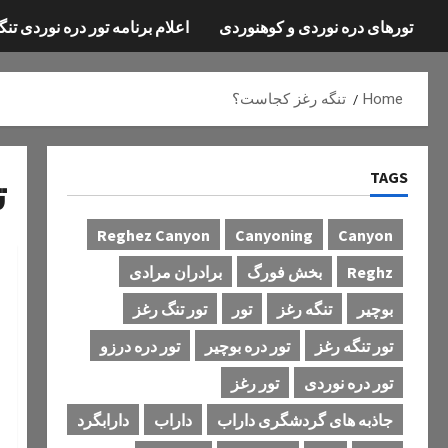
تورهای دره نوردی و کوهنوردی
اعلام برنامه تور دره نوردی تنگ
Home
تنگه رغز کجاست؟
TAGS
ت
Reghez Canyon
Canyoning
Canyon
Reghz
بخش فورگ
برادران مرادی
بوچیر
تنگه رغز
تور
تور تنگ رغز
تور تنگه رغز
تور دره بوچیر
تور دره درزو
تور دره نوردی
تور رغز
جاذبه های گردشگری داراب
داراب
دارابگرد