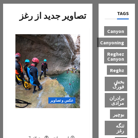
TAGS
تصاویر جدید از رغز
Canyon
Canyoning
Reghez
Canyon
Reghz
بخش
فورگ
برادران
عکس و تصاویر
مرادی
بوچیر
عکس و تصاویر جدید از دره
زیبای تنگ رغز/ اردیبهشت ماه
تنگه
۱۴۰۳
رغز
یاسر مرادی
جولای 7,