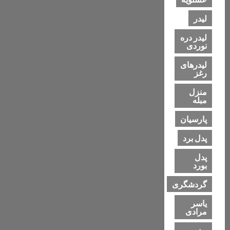
لیدر
لیدر دره
نوردی
لیدرهای
رغز
منزل
مبله
پارسیان
پدل برد
پدل
بورد
گردشگری
یاسر
مرادی