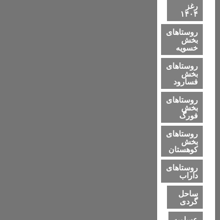
رغز
۱۴۰۴
روستاهای
بخش
خسویه
روستاهای
بخش
فسارود
روستاهای
بخش
فورگ
روستاهای
بخش
کوهستان
روستاهای
داراب
ساحل
گردی
عسلویه