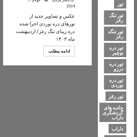
تور
2024
تور تنگ
عکس و تصاویر جدید از
رغز
تورهای دره نوردی اجرا شده
تور تنگه
دره زیبای تنگ رغز/ اردیبهشت
رغز
ماه ۱۴۰۳
تور دره
Read
ادامه مطلب
بوچیر
more
about
تور دره
عکس
و
درزو
تصاویر
جدید
تور دره
از
نوردی
دره
زیبای
تنگ
تور رغز
رغز/
اردیبهشت
ماه
جاذبه های
۱۴۰۳
گردشگری
داراب
داراب