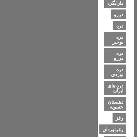
دارابگرد
درزو
دره
دره
بوچیر
دره
درزو
دره
نوردی
دره های
ایران
دهستان
خسویه
رغز
رغزنوردان