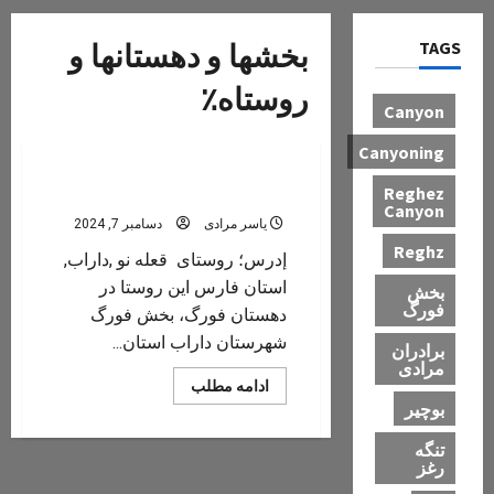
TAGS
بخشها و دهستانها و
روستاه٪
Canyon
بخش فورگ
بخش ها، روستاها و توابع شهرستان داراب
Canyoning
Reghez
قعله نو
Canyon
یاسر مرادی
دسامبر 7, 2024
Reghz
إدرس؛ روستای قعله نو ,داراب,
استان فارس این روستا در
بخش
فورگ
دهستان فورگ، بخش فورگ
شهرستان داراب استان...
برادران
مرادی
Read
ادامه مطلب
more
بوچیر
about
قعله
نو
تنگه
رغز