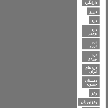
دارابگرد
درزو
دره
دره
بوچیر
دره
درزو
دره
نوردی
دره های
ایران
دهستان
خسویه
رغز
رغزنوردان