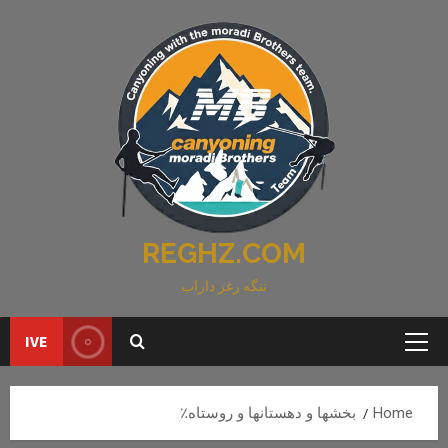
Ski
t
conten
REGHZ.COM
تنگه رغز داراب
IVE
Primary
Menu
Home
بخشها و دهستانها و روستاه٪