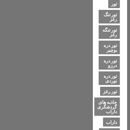
تور
تور تنگ
رغز
تور تنگه
رغز
تور دره
بوچیر
تور دره
درزو
تور دره
نوردی
تور رغز
جاذبه های
گردشگری
داراب
داراب