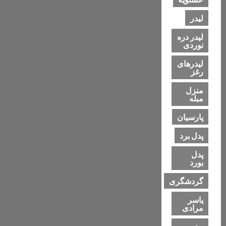
لیدر
لیدر دره
نوردی
لیدرهای
رغز
منزل
مبله
پارسیان
پدل برد
پدل
بورد
گردشگری
یاسر
مرادی