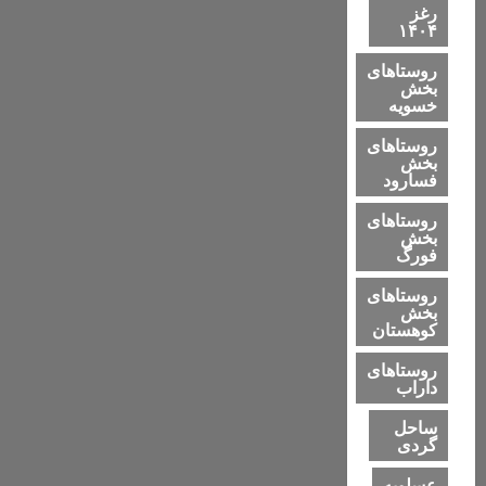
رغز
۱۴۰۴
روستاهای
بخش
خسویه
روستاهای
بخش
فسارود
روستاهای
بخش
فورگ
روستاهای
بخش
کوهستان
روستاهای
داراب
ساحل
گردی
عسلویه