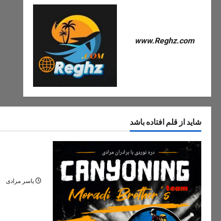
www.Reghz.com
شاید از قلم افتاده باشد
دره های ایران
دره مران تنک
نگین پنهان ج
یاسر مرادی