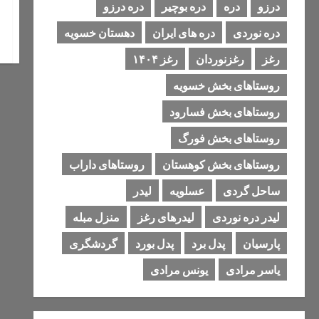
درزو
دره
دره بوچیر
دره درزو
دره نوردی
دره های ایران
دهستان خسویه
رغز
رغزنوردان
رغز ۱۴۰۴
روستاهای بخش خسویه
روستاهای بخش فسارود
روستاهای بخش فورگ
روستاهای بخش کوهستان
روستاهای داراب
ساحل گردی
عسلویه
لیدر
لیدر دره نوردی
لیدرهای رغز
منزل مبله
پارسیان
پدل برد
پدل بورد
گردشگری
یاسر مرادی
یونس مرادی