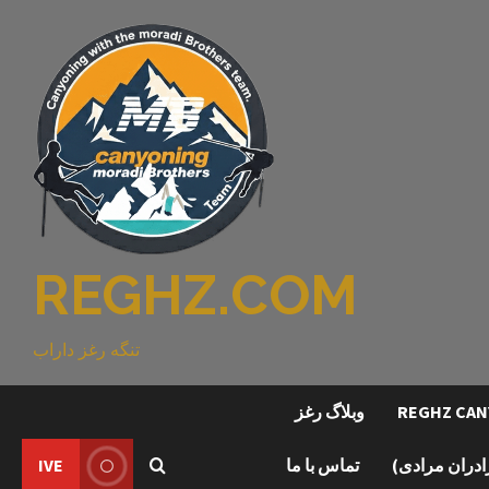
REGHZ.COM
تنگه رغز داراب
وبلاگ رغز
رادران مرادی)
تماس با ما
IVE