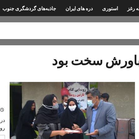
ه رغز
استوری
دره های ایران
جاذبه‌های گردشگری جنوب
اورش سخت بود
کتا
در 
روس