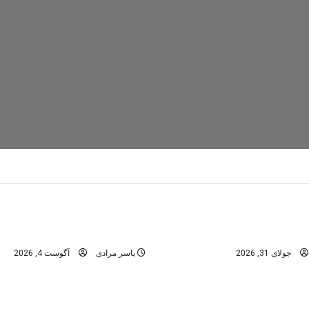
تنگ رغز
دره های استان فارس
در
دره های شمال -مازندران
عمومی
ابن؛ راهنمای کامل سفر به
تنگه رغز؛ کامل‌ترین راهنمای 
نگل‌های هیرکانی
بهشت دره‌نوردی ایران
جولای 31, 2026
یاسر مرادی
آگوست 4, 2026