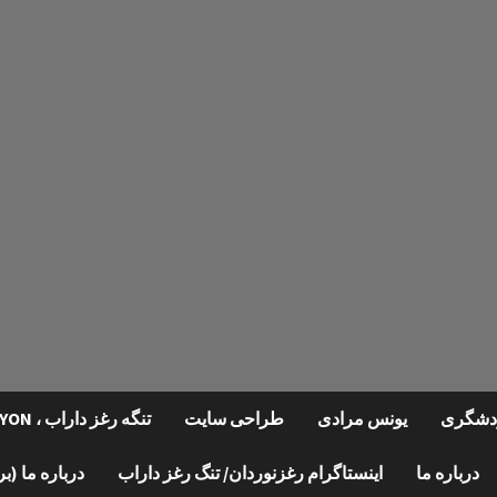
گردشگری
یونس مرادی
طراحی سایت
تنگه رغز داراب ، REGHZ CANYON
درباره ما
اینستاگرام رغزنوردان/ تنگ رغز داراب
درباره ما (ب