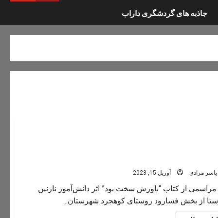
جاذبه های گردشگری داراب
ب “باورش سخت بود” اثردانش آموز دارابی رونمایی شد
یاسر مرادی
آوریل 15, 2023
مراسمی از کتاب “باورش سخت بود” اثر دانش‌آموز نازنین
تا از بخش فسارود روستای کوهجرد شهرستان...