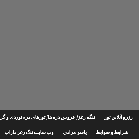
Ski
t
conten
رزرو آنلاین تور
تنگه رغز/ عروس دره ها/ تورهای دره نوردی و 
شرایط و ضوابط
یاسر مرادی
وب سایت تنگ رغز داراب