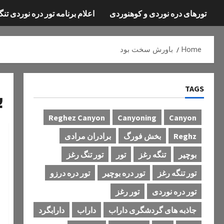
تورهای دره نوردی و کوهنوردی
اعلام برنامه تور دره نوردی تنگ
Home
باورش سخت بود
TAGS
ب
Reghez Canyon
Canyoning
Canyon
Reghz
بخش فورگ
برادران مرادی
بوچیر
تنگه رغز
تور
تور تنگ رغز
تور تنگه رغز
تور دره بوچیر
تور دره درزو
تور دره نوردی
تور رغز
جاذبه های گردشگری داراب
داراب
دارابگرد