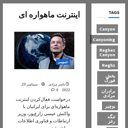
TAGS
اینترنت ماهواره ای
Canyon
Canyoning
Reghez
Canyon
عمومی
Reghz
بخش
اینترنت ماهواره ای
فورگ
یاسر مرادی
سپتامبر 23,
برادران
0
2022
مرادی
درخواست فعال‌کردن اینترنت
بوچیر
ماهواره‌ای برای ایرانیان با
واکنش عیسی زارع‌پور، وزیر
تنگه
ارتباطات و فناوری اطلاعات
رغز
مواجه شد....