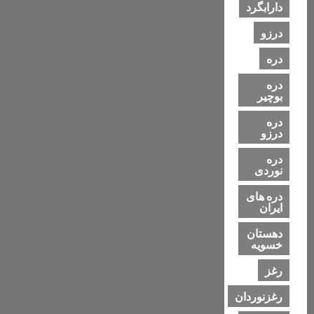
دارابگرد
درزو
دره
دره
بوچیر
دره
درزو
دره
نوردی
دره های
ایران
دهستان
خسویه
رغز
رغزنوردان