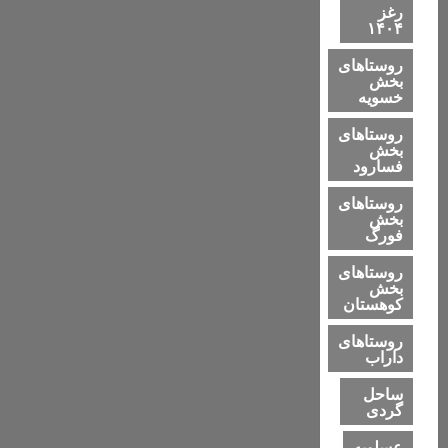
رغز
۱۴۰۴
روستاهای
بخش
خسویه
روستاهای
بخش
فسارود
روستاهای
بخش
فورگ
روستاهای
بخش
کوهستان
روستاهای
داراب
ساحل
گردی
عسلویه