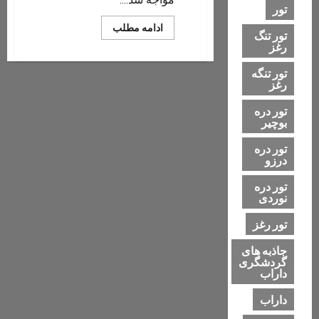
تور
Read
ادامه مطلب
تور تنگ
more
رغز
about
اینترنت
ماهواره
تور تنگه
ای
رغز
تور دره
بوچیر
تور دره
درزو
تور دره
نوردی
تور رغز
جاذبه های
گردشگری
داراب
داراب