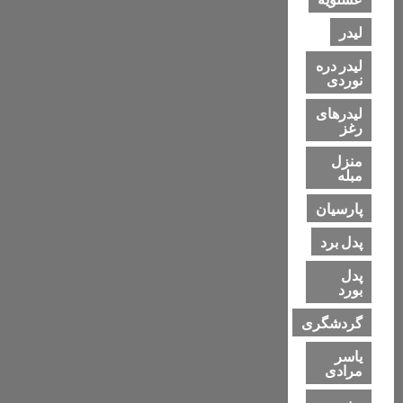
لیدر
لیدر دره
نوردی
لیدرهای
رغز
منزل
مبله
پارسیان
پدل برد
پدل
بورد
گردشگری
یاسر
مرادی