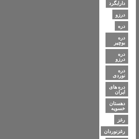
دارابگرد
درزو
دره
دره
بوچیر
دره
درزو
دره
نوردی
دره های
ایران
دهستان
خسویه
رغز
رغزنوردان