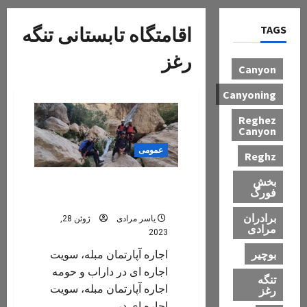
TAGS
اقامتگاه تابستانی تنگه
رغز
Canyon
Canyoning
Reghez
Canyon
عمومی
Reghz
بخش
اقامتگاه، منزل مبله و سوییت
فورگ
اجاره ای
برادران
یاسر مرادی
ژوئن 28,
مرادی
2023
بوچیر
اجاره آپارتمان مبله، سویت
اجاره ای در داراب و حومه
تنگه
اجاره آپارتمان مبله، سویت
رغز
اجاره ای در...