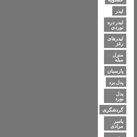
لیدر
لیدر دره
نوردی
لیدرهای
رغز
منزل
مبله
پارسیان
پدل برد
پدل
بورد
گردشگری
یاسر
مرادی