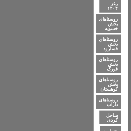
رغز
۱۴۰۴
روستاهای
بخش
خسویه
روستاهای
بخش
فسارود
روستاهای
بخش
فورگ
روستاهای
بخش
کوهستان
روستاهای
داراب
ساحل
گردی
عسلویه