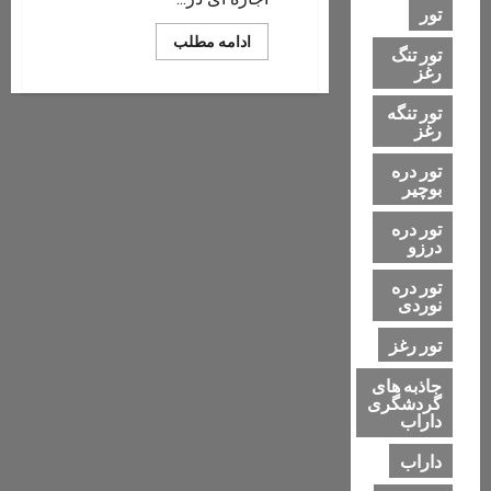
تور
Read
ادامه مطلب
تور تنگ
more
رغز
about
اقامتگاه،
منزل
تور تنگه
مبله
رغز
و
سوییت
اجاره
تور دره
ای
بوچیر
تور دره
درزو
تور دره
نوردی
تور رغز
جاذبه های
گردشگری
داراب
داراب