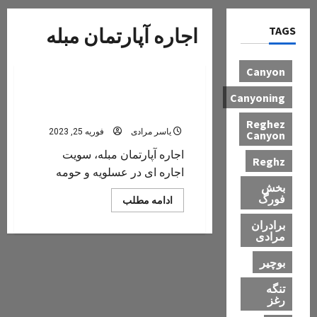
TAGS
اجاره آپارتمان مبله
استوری
Canyon
اجاره آپارتمان مبله، سویت اجاره
Canyoning
ای در عسلویه و حومه
Reghez
یاسر مرادی
فوریه 25, 2023
Canyon
اجاره آپارتمان مبله، سویت
Reghz
اجاره ای در عسلویه و حومه
بخش
فورگ
Read
ادامه مطلب
more
about
برادران
اجاره
مرادی
آپارتمان
مبله،
سویت
بوچیر
اجاره
ای
تنگه
در
رغز
عسلویه
و