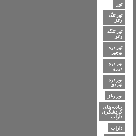
حومه
تور
تور تنگ
رغز
تور تنگه
رغز
تور دره
بوچیر
تور دره
درزو
تور دره
نوردی
تور رغز
جاذبه های
گردشگری
داراب
داراب