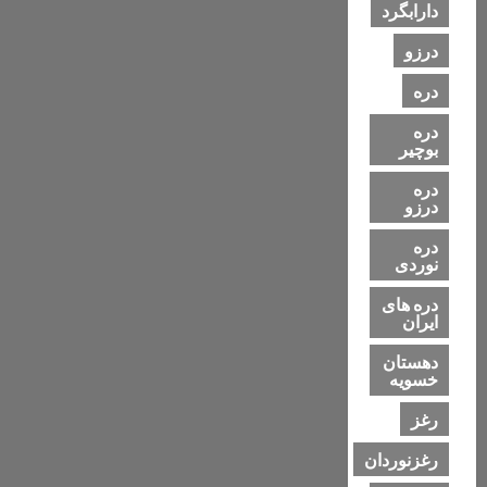
دارابگرد
درزو
دره
دره
بوچیر
دره
درزو
دره
نوردی
دره های
ایران
دهستان
خسویه
رغز
رغزنوردان