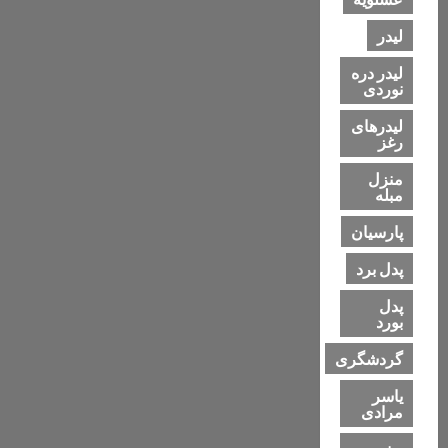
لیدر
لیدر دره
نوردی
لیدرهای
رغز
منزل
مبله
پارسیان
پدل برد
پدل
بورد
گردشگری
یاسر
مرادی