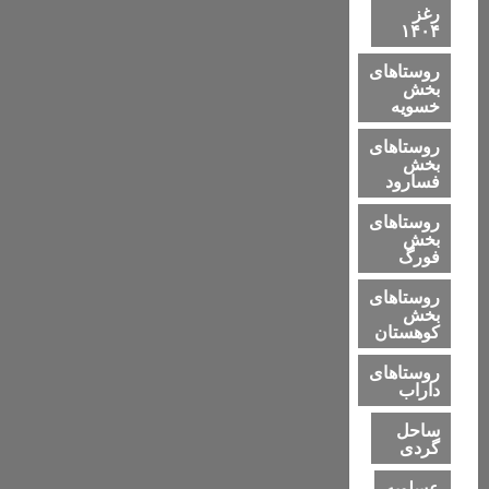
رغز
۱۴۰۴
روستاهای
بخش
خسویه
روستاهای
بخش
فسارود
روستاهای
بخش
فورگ
روستاهای
بخش
کوهستان
روستاهای
داراب
ساحل
گردی
عسلویه