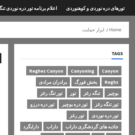
تورهای دره نوردی و کوهنوردی
اعلام برنامه تور دره نوردی تنگ
Home
ابزار حمایت
TAGS
ا
Reghez Canyon
Canyoning
Canyon
Reghz
بخش فورگ
برادران مرادی
بوچیر
تنگه رغز
تور
تور تنگ رغز
تور تنگه رغز
تور دره بوچیر
تور دره درزو
تور دره نوردی
تور رغز
جاذبه های گردشگری داراب
داراب
دارابگرد