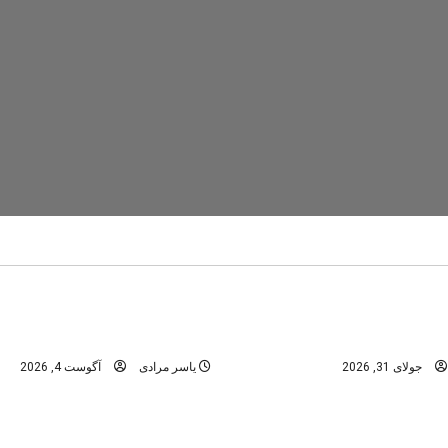
تنگ رغز
دره های استان فارس
در
دره های شمال -مازندران
عمومی
ابن؛ راهنمای کامل سفر به
تنگه رغز؛ کامل‌ترین راهنمای 
نگل‌های هیرکانی
بهشت دره‌نوردی ایران
جولای 31, 2026
یاسر مرادی
آگوست 4, 2026