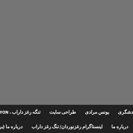
گردشگری
یونس مرادی
طراحی سایت
تنگه رغز داراب ، REGHZ CANYON
درباره ما
اینستاگرام رغزنوردان/ تنگ رغز داراب
درباره ما (ب