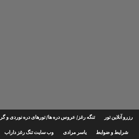
Ski
t
conten
رزرو آنلاین تور
تنگه رغز/ عروس دره ها/ تورهای دره نوردی و 
شرایط و ضوابط
یاسر مرادی
وب سایت تنگ رغز داراب