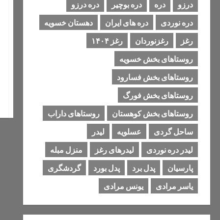
درزو
دره
دره بوچیر
دره درزو
دره نوردی
دره های ایران
دهستان خسویه
رغز
رغزنوردان
رغز ۱۴۰۴
روستاهای بخش خسویه
روستاهای بخش فسارود
روستاهای بخش فورگ
روستاهای بخش کوهستان
روستاهای داراب
ساحل گردی
عسلویه
لیدر
لیدر دره نوردی
لیدرهای رغز
منزل مبله
پارسیان
پدل برد
پدل بورد
گردشگری
یاسر مرادی
یونس مرادی