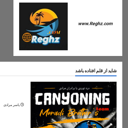
www.Reghz.com
شاید از قلم افتاده باشد
دره های ایران
دره مران تنک
نگین پنهان ج
یاسر مرادی