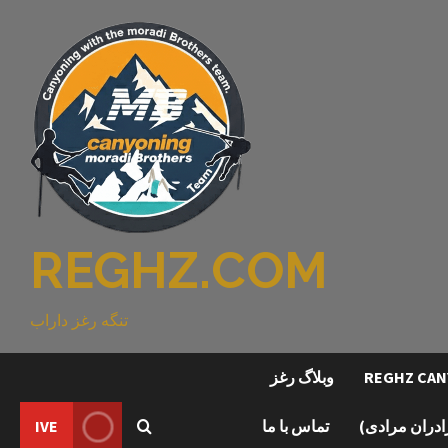
REGHZ.COM
تنگه رغز داراب
وبلاگ رغز
رادران مرادی)
تماس با ما
IVE