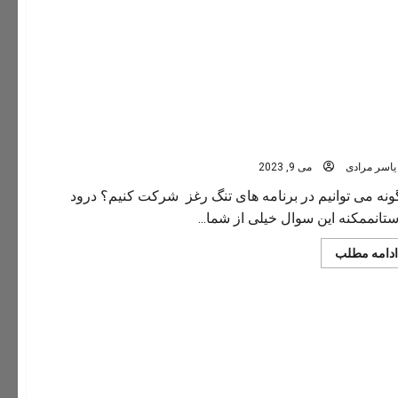
نه می توانیم در برنامه های تنگ رغز شرکت کنیم؟
یاسر مرادی
می 9, 2023
نه می توانیم در برنامه های تنگ رغز شرکت کنیم؟ درود
تانممکنه این سوال خیلی از شما...
Read
ادامه مطلب
more
about
چگونه
می
توانیم
در
برنامه
های
تنگ
رغز
شرکت