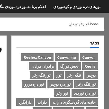
تورهای دره نوردی و کوهنوردی
اعلام برنامه تور دره نوردی تنگ
Home
رغزنوردان
TAGS
ر
Reghez Canyon
Canyoning
Canyon
Reghz
بخش فورگ
برادران مرادی
بوچیر
تنگه رغز
تور
تور تنگ رغز
تور تنگه رغز
تور دره بوچیر
تور دره درزو
تور دره نوردی
تور رغز
جاذبه های گردشگری داراب
داراب
دارابگرد