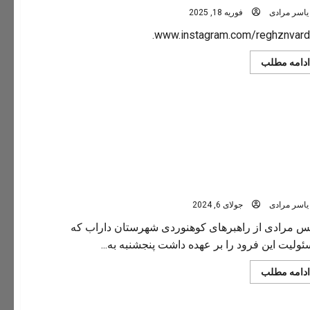
یاسر مرادی
فوریه 18, 2025
www.instagram.com/reghznvard
Read
ادامه مطلب
more
about
رغزنوردان/
instagram.com/Reghznvardan
عته جانبازان جهرمی در تنگه رغز داراب
یاسر مرادی
جولای 6, 2024
س مرادی از راهبرهای کوهنوردی شهرستان داراب که
ولیت این فرود را بر عهده داشت پنجشنبه به...
Read
ادامه مطلب
more
about
هنرنمایی