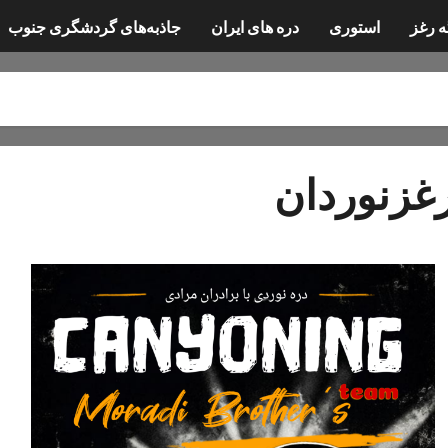
ه رغز
استوری
دره های ایران
جاذبه‌های گردشگری جنوب
غزنوردان
دره