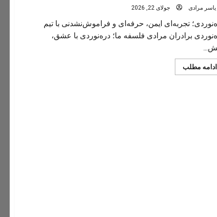
یاسر مرادی
جولای 22, 2026
‌نوردی؛ تجربه‌ای ایمن، حرفه‌ای و فراموش‌نشدنی با تیم
‌نوردی برادران مرادی فلسفه ما؛ دره‌نوردی با عشق،
ش...
Read
ادامه مطلب
more
about
دره‌نوردی؛
تجربه‌ای
ایمن،
حرفه‌ای
و
فراموش‌نشدنی
ن/ instagram.com/Reghznvardan