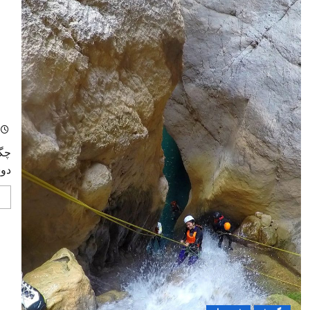
چگو
چگو
دوس