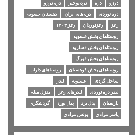
درزو
دره
دره بوچیر
دره درزو
دره نوردی
دره های ایران
دهستان خسویه
رغز
رغزنوردان
رغز ۱۴۰۴
روستاهای بخش خسویه
روستاهای بخش فسارود
روستاهای بخش فورگ
روستاهای بخش کوهستان
روستاهای داراب
ساحل گردی
عسلویه
لیدر
لیدر دره نوردی
لیدرهای رغز
منزل مبله
پارسیان
پدل برد
پدل بورد
گردشگری
یاسر مرادی
یونس مرادی