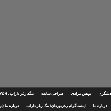
گردشگری
یونس مرادی
طراحی سایت
تنگه رغز داراب ، REGHZ CANYON
درباره ما
اینستاگرام رغزنوردان/ تنگ رغز داراب
درباره ما (ب