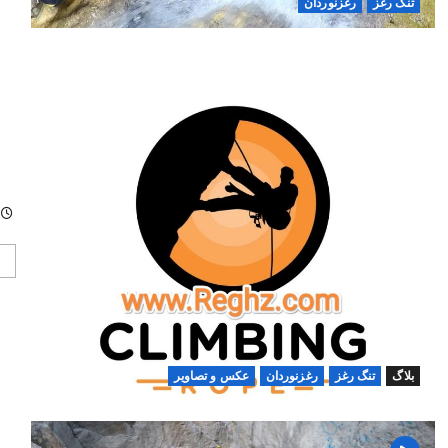
تنگ رغز
رغزنوردان
401
بلاگ
تنگ رغز
رغزنوردان
عکس و تصاویر