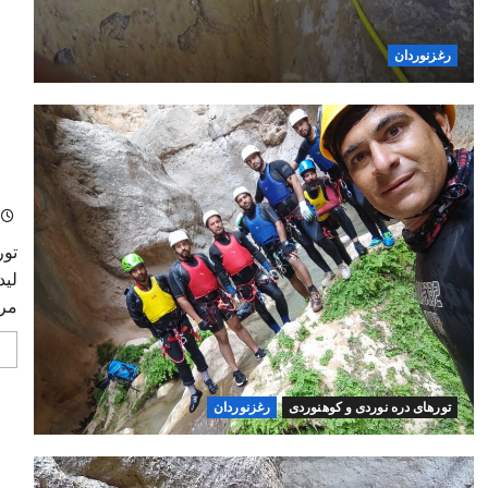
رغزنوردان
تور
مر
تورهای دره نوردی و کوهنوردی
رغزنوردان