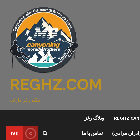
REGHZ.COM
تنگه رغز داراب
وبلاگ رغز
رادران مرادی)
تماس با ما
IVE