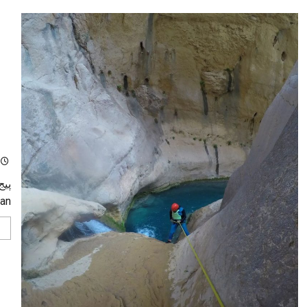
an
پیج
dan