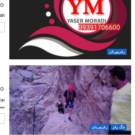
an.
رغزنوردان
هنرنمایی 14 سا
یون
مسئ
تنگ رغز
رغزنوردان