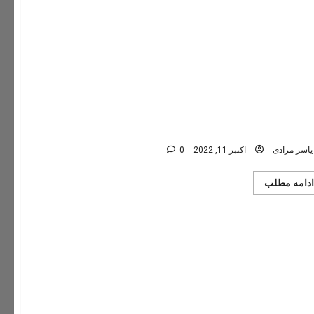
کنیم؟
Reghz canyon nice pictures 1
یاسر مرادی
اکتبر 11, 2022
0
Read
ادامه مطلب
more
about
Reghz
canyon
nice
pictures
1401