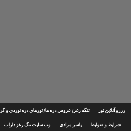
Ski
t
conten
رزرو آنلاین تور
تنگه رغز/ عروس دره ها/ تورهای دره نوردی و 
شرایط و ضوابط
یاسر مرادی
وب سایت تنگ رغز داراب