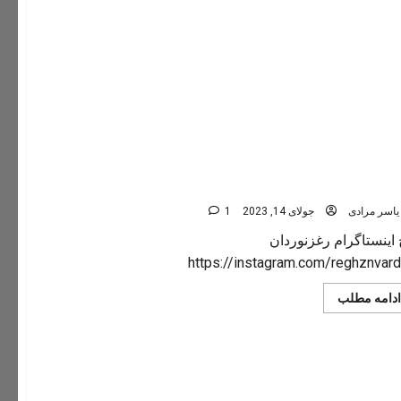
14
ساعته
جانبازان
جهرمی
در
تنگه
رغز
داراب
instagram.com/reghznvard
یاسر مرادی
جولای 14, 2023
1
 اینستاگرام رغزنوردان
https://instagram.com/reghznvar
Read
ادامه مطلب
more
about
instagram.com/reghznvardan