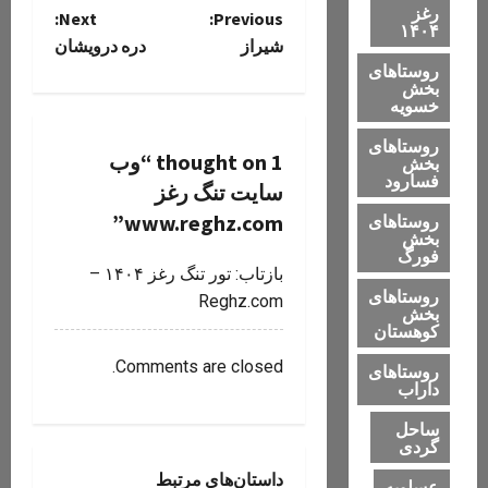
رغز
P
Next:
Previous:
۱۴۰۴
شیراز
دره درویشان
o
روستاهای
بخش
خسویه
s
روستاهای
t
1 thought on “
وب
بخش
فسارود
سایت تنگ رغز
n
”
www.reghz.com
روستاهای
بخش
a
فورگ
بازتاب:
تور تنگ رغز ۱۴۰۴ –
v
روستاهای
Reghz.com
بخش
کوهستان
i
Comments are closed.
روستاهای
g
داراب
ساحل
a
تنگ رغز
گردی
دره های استان فارس
t
داستان‌های مرتبط
عسلویه