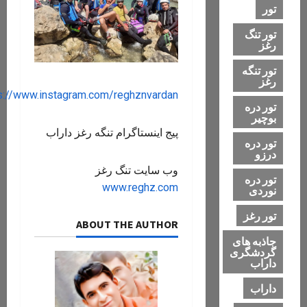
تور
تور تنگ
رغز
تور تنگه
رغز
https://www.instagram.com/reghznvardan
تور دره
بوچیر
پیج اینستاگرام تنگه رغز داراب
تور دره
درزو
وب سایت تنگ رغز
تور دره
www.reghz.com
نوردی
تور رغز
ABOUT THE AUTHOR
جاذبه های
گردشگری
داراب
داراب