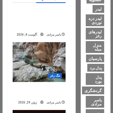
دره های ایران
عمومی
i
لیدر
تنگه رغز؛ کامل‌ترین راهنمای
o
لیدر دره
سفر به بهشت دره‌نوردی
نوردی
ایران
n
لیدرهای
یاسر مرادی
آگوست 4, 2026
رغز
منزل
مبله
پارسیان
پدل برد
تنگ رغز
پدل
بورد
تنگ رغز؛ کامل‌تر، فنی‌تر و
گردشگری
هیجان‌انگیزتر از همیشه
یاسر
یاسر مرادی
ژوئن 29, 2026
مرادی