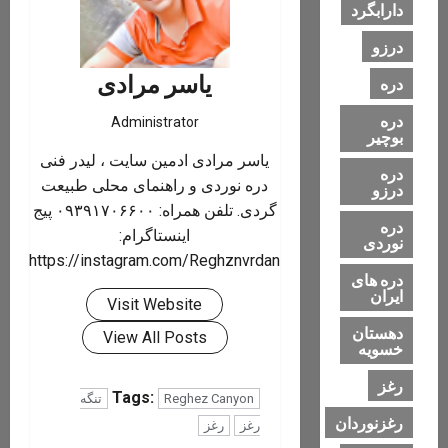
دارابگرد
درزو
یاسر مرادی
دره
دره
Administrator
بوچیر
یاسر مرادی ادمین سایت ، لیدر فنی
دره
دره نوردی و راهنمای محلی طبیعت
درزو
گردی. تلفن همراه: ۰۹۳۹۱۷۰۶۶۰۰ پیج
دره
اینستاگرام:
نوردی
https://instagram.com/Reghznvrdan
دره های
ایران
Visit Website
دهستان
View All Posts
خسویه
رغز
Tags:
Reghez Canyon
تنگه
رغزنوردان
رغز
رغز