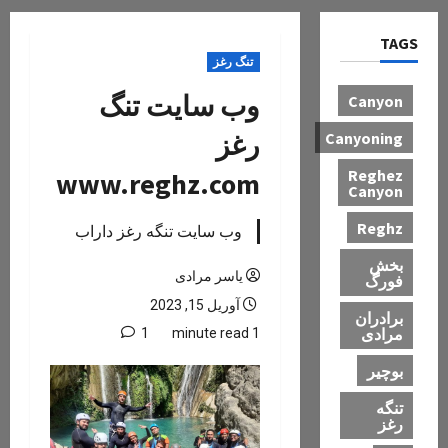
TAG
تنگ رغز
وب سایت تنگ
Canyon
رغز
Canyoning
Reghez
www.reghz.com
Canyon
Reghz
وب سایت تنگه رغز داراب
بخش
یاسر مرادی
فورگ
آوریل 15, 2023
برادران
مرادی
1
1 minute read
بوچیر
تنگه
رغز