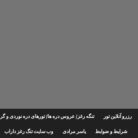
Ski
t
conten
رزرو آنلاین تور
تنگه رغز/ عروس دره ها/ تورهای دره نوردی و 
شرایط و ضوابط
یاسر مرادی
وب سایت تنگ رغز داراب