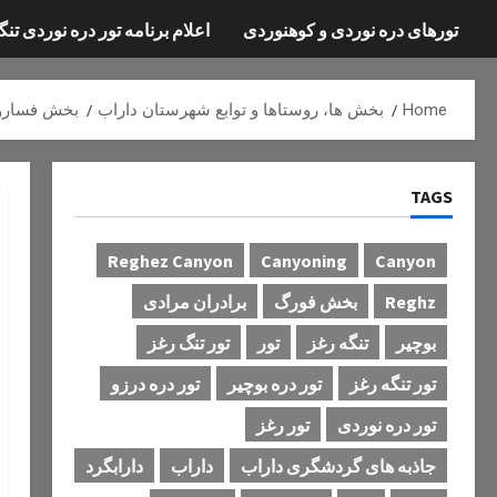
تورهای دره نوردی و کوهنوردی
اعلام برنامه تور دره نوردی تنگ
Home
بخش ها، روستاها و توابع شهرستان داراب
بخش فسارو
TAGS
Reghez Canyon
Canyoning
Canyon
Reghz
بخش فورگ
برادران مرادی
بوچیر
تنگه رغز
تور
تور تنگ رغز
تور تنگه رغز
تور دره بوچیر
تور دره درزو
تور دره نوردی
تور رغز
جاذبه های گردشگری داراب
داراب
دارابگرد