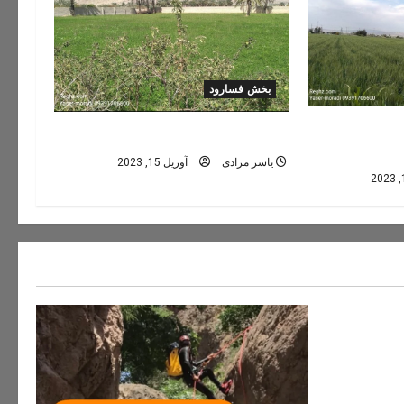
بخش فسارود
کوهجرد (کوهگرد)
یاسر مرادی
آوریل 15, 2023
ه های ایران
سفر به