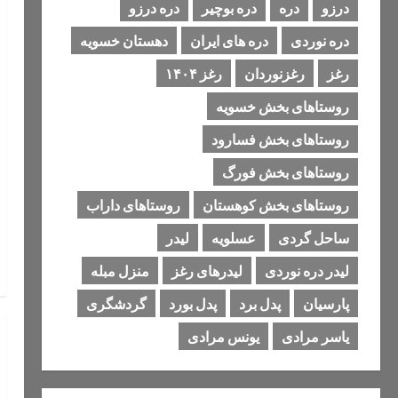
درزو
دره
دره بوچیر
دره درزو
دره نوردی
دره های ایران
دهستان خسویه
رغز
رغزنوردان
رغز ۱۴۰۴
روستاهای بخش خسویه
روستاهای بخش فسارود
روستاهای بخش فورگ
روستاهای بخش کوهستان
روستاهای داراب
ساحل گردی
عسلویه
لیدر
لیدر دره نوردی
لیدرهای رغز
منزل مبله
پارسیان
پدل برد
پدل بورد
گردشگری
یاسر مرادی
یونس مرادی