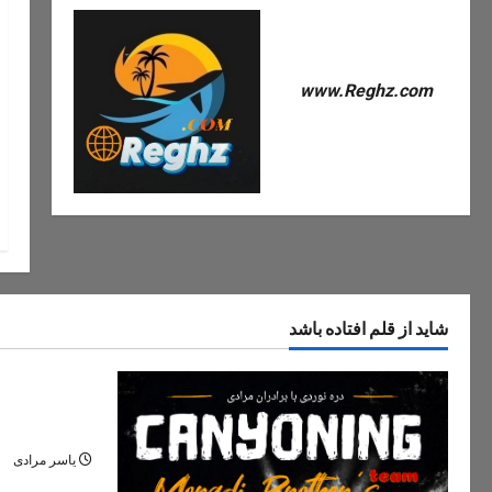
www.Reghz.com
شاید از قلم افتاده باشد
دره های ایران
دره مران تنک
نگین پنهان ج
یاسر مرادی