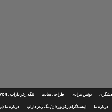
گردشگری
یونس مرادی
طراحی سایت
تنگه رغز داراب ، REGHZ CANYON
درباره ما
اینستاگرام رغزنوردان/ تنگ رغز داراب
درباره ما (ب