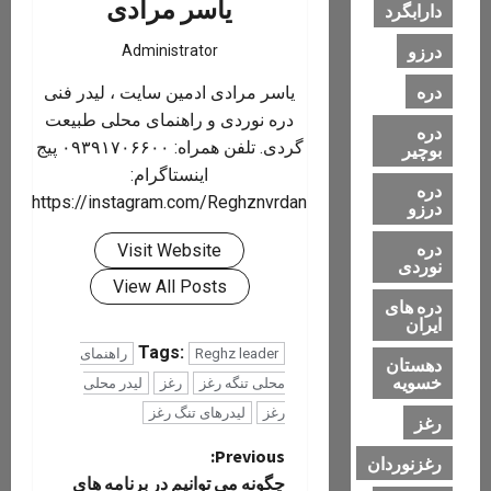
یاسر مرادی
دارابگرد
درزو
Administrator
دره
یاسر مرادی ادمین سایت ، لیدر فنی
دره نوردی و راهنمای محلی طبیعت
دره
گردی. تلفن همراه: ۰۹۳۹۱۷۰۶۶۰۰ پیج
بوچیر
اینستاگرام:
دره
https://instagram.com/Reghznvrdan
درزو
دره
Visit Website
نوردی
View All Posts
دره های
ایران
Tags:
Reghz leader
راهنمای
دهستان
خسویه
محلی تنگه رغز
رغز
لیدر محلی
رغز
لیدرهای تنگ رغز
رغز
P
Previous:
رغزنوردان
چگونه می توانیم در برنامه های