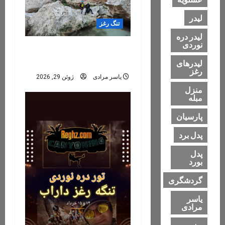
o
لیدر
تنگ رغز
n
لیدر دره
نوردی
تنگ رغز؛ کامل‌تر، فنی‌تر و
هیجان‌انگیزتر از همیشه
لیدرهای
رغز
یاسر مرادی
ژوئن 29, 2026
منزل
مبله
پارسیان
پدل برد
پدل
بورد
گردشگری
یاسر
مرادی