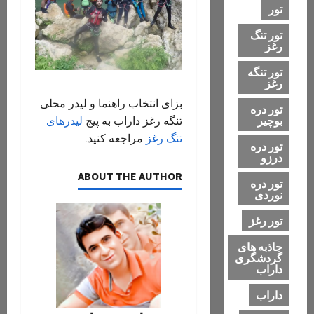
تور
تور تنگ
رغز
تور تنگه
رغز
بزای انتخاب راهنما و لیدر محلی
تور دره
بوچیر
تنگه رغز داراب به پیج
لیدرهای
تنگ رغز
مراجعه کنید.
تور دره
درزو
ABOUT THE AUTHOR
تور دره
نوردی
تور رغز
جاذبه های
گردشگری
داراب
داراب