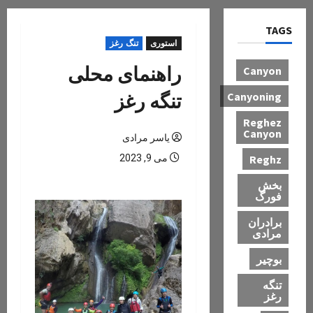
TAGS
استوری
تنگ رغز
راهنمای محلی
Canyon
تنگه رغز
Canyoning
Reghez
Canyon
یاسر مرادی
Reghz
می 9, 2023
بخش
فورگ
برادران
مرادی
بوچیر
تنگه
رغز