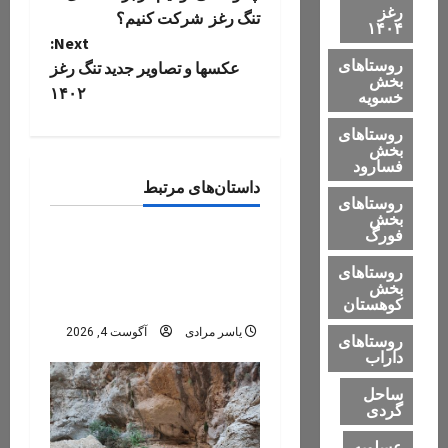
o
رغز
تنگ رغز شرکت کنیم؟
۱۴۰۴
Next:
s
روستاهای
عکسها و تصاویر جدید تنگ رغز
بخش
۱۴۰۲
t
خسویه
روستاهای
n
بخش
تنگ رغز
فسارود
a
دره های استان فارس
داستان‌های مرتبط
روستاهای
دره های ایران
عمومی
بخش
v
فورگ
تنگه رغز؛ کامل‌ترین راهنمای
i
روستاهای
سفر به بهشت دره‌نوردی
بخش
ایران
g
کوهستان
یاسر مرادی
آگوست 4, 2026
روستاهای
a
داراب
t
ساحل
گردی
i
عسلویه