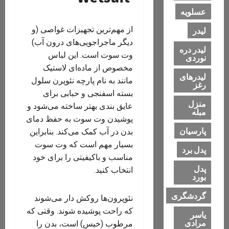
عسلویه
از مهم‌ترین تجهیزات غواصی (و
لیدر
دیگر ماجراجویی‌های درون آب)
لیدر دره
وت سوت است. این لباس
نوردی
مخصوص از ماده‌ای لاستیک
لیدرهای
مانند به نام پارچه نئوپرن سلول
رغز
بسته اسفنجی و حبابی برای
منزل
عایق بندی بهتر ساخته می‌شود و
مبله
پوشیدن وت سوت به حفظ دمای
پارسیان
بدن در آب کمک می‌کند. بنابراین
بسیار مهم است که وت سوت
پدل برد
مناسب و باکیفیتی را برای خود
پدل
انتخاب کنید.
بورد
گردشگری
نئوپرون‌ها روکش دار می‌شوند
که راحت پوشیده شوند. وقتی که
یاسر
مرادی
مرطوب (خیس) است، بدن را