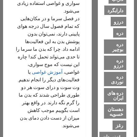
سواری و غواصی استفاده زیادی
دارابگرد
می‌شود.
در فصل سرما و در مکان‌هایی
درزو
که تمام فصول سال درجه هوای
دره
پایینی دارند، نمی‌توان بدون
پوشش بدن به این فعالیت‌ها
دره
بوچیر
ادامه داد. چرا که بدن ما سرما را
تا حدی می‌تواند تحمل کند! چاره
دره
این نیست که موج سواری،
درزو
غواصی،
آموزش غواصی
یا
دره
فعالیت‌های دیگر را انجام ندهیم.
نوردی
وت سوت و درای سوت هر دو
دره های
طوری طراحی شدند که بدن ما
ایران
را گرم نگه دارند. در واقع بهتر
دهستان
است بگوییم موجب کاهش
خسویه
میزان از دست دادن دمای بدن
رغز
می‌شوند.
رغزنوردان