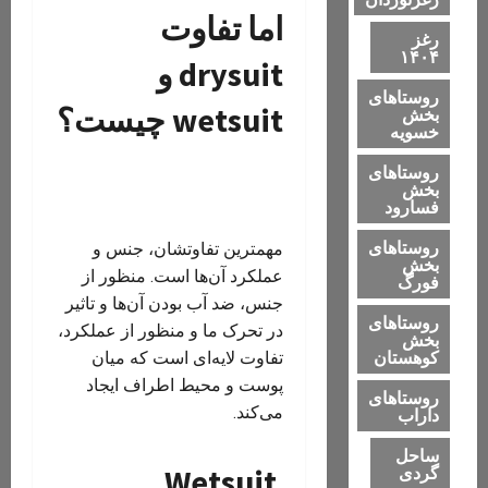
اما تفاوت
رغز
۱۴۰۴
drysuit و
روستاهای
wetsuit چیست؟
بخش
خسویه
روستاهای
بخش
فسارود
روستاهای
مهمترین تفاوتشان، جنس و
بخش
عملکرد آن‌ها است. منظور از
فورگ
جنس، ضد آب بودن آن‌ها و تاثیر
روستاهای
در تحرک ما و منظور از عملکرد،
بخش
کوهستان
تفاوت لایه‌ای است که میان
پوست و محیط اطراف ایجاد
روستاهای
می‌کند.
داراب
ساحل
‏ Wetsuit
گردی