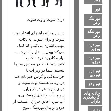
تور
تور تنگ
درای سوت و وت سوت
رغز
تور تنگه
در این مقاله راهنمای انتخاب وت
رغز
سوت و درای سوت، به نکات
تور دره
مهمی اشاره می‌کنیم که کمک
بوچیر
می‌کند بهترین مدل را با توجه به
تور دره
نیاز و کاربرد خود انتخاب
درزو
کنید. شما فقط در معرض سرما
نیستید. شما در زیر آب با
تور دره
نوردی
خراشیدگی و گزش حیوانات هم
در ارتباط هستید. وت سوت و
تور رغز
درای سوت هر دو در برابر
جاذبه های
سرما، آب و هوای زمستانی و
گردشگری
داراب
آب سرد، عایق حرارتی هستند. از
هردو در پدل بوردینگ، موج
داراب