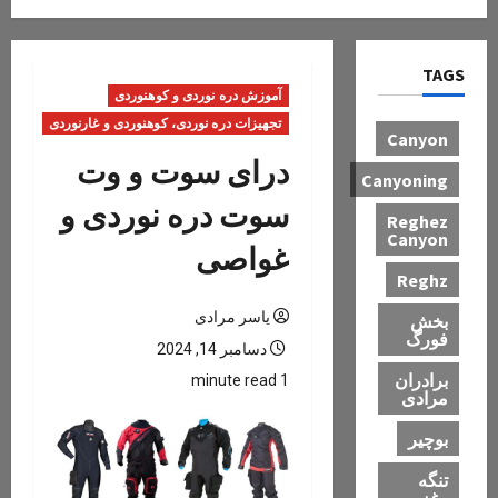
TAGS
آموزش دره نوردی و کوهنوردی
تجهیزات دره نوردی، کوهنوردی و غارنوردی
Canyon
درای سوت و وت
Canyoning
سوت دره نوردی و
Reghez
Canyon
غواصی
Reghz
یاسر مرادی
بخش
فورگ
دسامبر 14, 2024
برادران
1 minute read
مرادی
بوچیر
تنگه
رغز