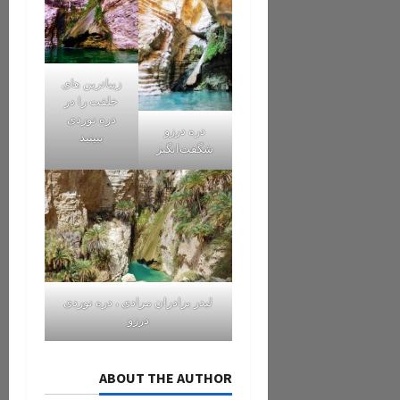
زیباترین های
خلقت را در
دره نوردی
دره درزو
ببینید
شگفت‌انگیز
لیدر برادران مرادی ، دره نوردی
درزو
ABOUT THE AUTHOR