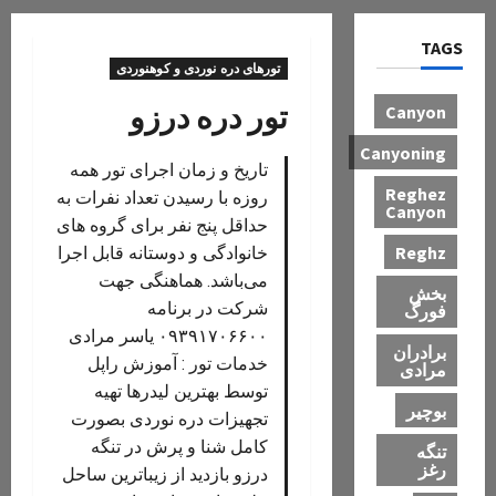
TAGS
تورهای دره نوردی و کوهنوردی
تور دره درزو
Canyon
Canyoning
تاریخ و زمان اجرای تور همه
Reghez
روزه با رسیدن تعداد نفرات به
Canyon
حداقل پنج نفر برای گروه های
Reghz
خانوادگی و دوستانه قابل اجرا
می‌باشد. هماهنگی جهت
بخش
شرکت در برنامه
فورگ
۰۹۳۹۱۷۰۶۶۰۰ یاسر مرادی
برادران
خدمات تور : آموزش راپل
مرادی
توسط بهترین لیدرها تهیه
بوچیر
تجهیزات دره نوردی بصورت
کامل شنا و پرش در تنگه
تنگه
رغز
درزو بازدید از زیباترین ساحل