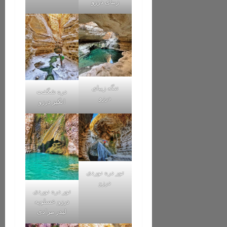
زیبای درزو
تنگه زیبای
دره شگفت
درزو
انگیز درزو
تور دره نوردی
درزو
تور دره نوردی
درزو عسلویه
لیدر مرادی