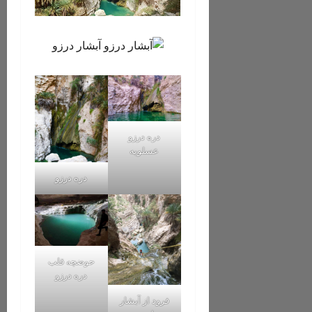
دره درزو
عسلویه
دره درزو
حوضچه قلب
دره درزو
فرود از آبشار