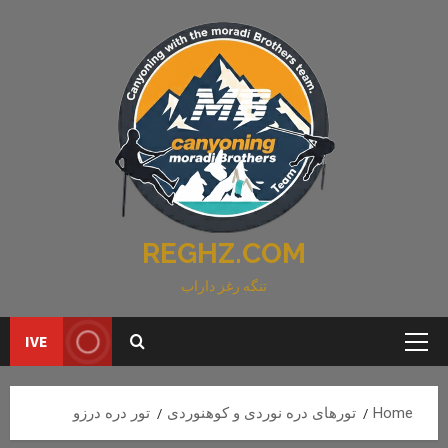
Ski
t
conten
REGHZ.COM
تنگه رغز داراب
IVE
Primary
Menu
Home
تورهای دره نوردی و کوهنوردی
تور دره درزو