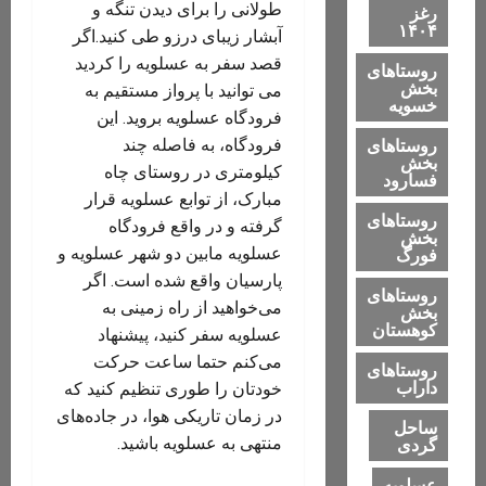
طولانی را برای دیدن تنگه و
رغز
۱۴۰۴
آبشار زیبای درزو طی کنید.اگر
قصد سفر به عسلویه را کردید
روستاهای
بخش
می توانید با پرواز مستقیم به
خسویه
فرودگاه عسلویه بروید. این
روستاهای
فرودگاه، به فاصله‌ چند
بخش
کیلومتری در روستای چاه
فسارود
مبارک، از توابع عسلویه قرار
روستاهای
گرفته و در ‌واقع فرودگاه
بخش
عسلویه مابین دو شهر عسلویه و
فورگ
پارسیان واقع ‌شده است. اگر
روستاهای
می‌خواهید از راه زمینی به
بخش
کوهستان
عسلویه سفر کنید، پیشنهاد
می‌کنم حتما ساعت حرکت
روستاهای
داراب
خودتان را طوری تنظیم کنید که
در زمان تاریکی هوا، در جاده‌های
ساحل
منتهی به عسلویه باشید.
گردی
عسلویه