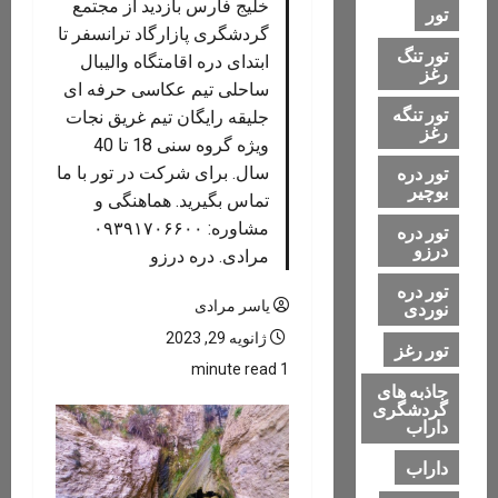
خلیج فارس بازدید از مجتمع
تور
گردشگری پازارگاد ترانسفر تا
تور تنگ
ابتدای دره اقامتگاه واليبال
رغز
ساحلی تیم عکاسی حرفه ای
تور تنگه
جلیقه رایگان تیم غریق نجات
رغز
ویژه گروه سنی 18 تا 40
تور دره
سال. برای شرکت در تور با ما
بوچیر
تماس بگیرید. هماهنگی و
مشاوره: ۰۹۳۹۱۷۰۶۶۰۰
تور دره
درزو
مرادی. دره درزو
تور دره
یاسر مرادی
نوردی
ژانویه 29, 2023
تور رغز
1 minute read
جاذبه های
گردشگری
داراب
داراب