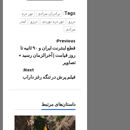
Tags:
برادران مرادی
تور دره
درزو
تور دره نوردی
درزو
لیدر
مرادی
P
Previous:
قطع اینترنت ایران و ۹۰ ثانیه تا
o
روز قیامت | آخرالزمان رسید +
تصاویر
s
Next:
t
فیلم پرش در تنگه رغز داراب
n
a
داستان‌های مرتبط
v
i