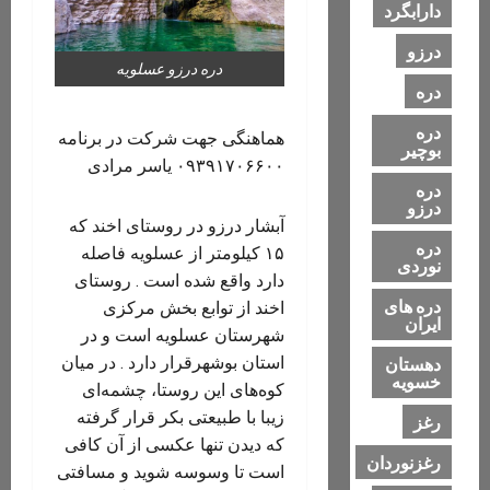
دارابگرد
درزو
دره درزو عسلویه
دره
دره
هماهنگی جهت شرکت در برنامه
بوچیر
۰۹۳۹۱۷۰۶۶۰۰ یاسر مرادی
دره
درزو
آبشار درزو در روستای اخند که
دره
۱۵ کیلومتر از عسلویه فاصله
نوردی
دارد واقع شده است . روستای
دره های
اخند از توابع بخش مرکزی
ایران
شهرستان عسلویه است و در
استان بوشهرقرار دارد . در میان
دهستان
خسویه
کوه‌های این روستا، چشمه‌ای
زیبا با طبیعتی بکر قرار گرفته
رغز
که دیدن تنها عکسی از آن کافی
رغزنوردان
ا‌ست تا وسوسه شوید و مسافتی