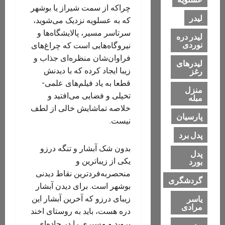
چراکه از سمت شیراز یا بوشهر
لیدر
که به عسلویه نزدیک می‌شوید،
سرتاسر مسیر، پالایشگاه‌ها و
لیدر دره
نوردی
نیروگاه‌هایی ا‌ست که چراغ‌های
فراوان‌شان منظره‌ای جذاب و
لیدرهای
زیبا ایجاد کرده که با دیدنش
رغز
قطعا به یاد فیلم‌های علمی-
منزل
تخیلی و فضایی می‌افتید و
مبله
خلاصه تماشایش خالی از لطف
پارسیان
نیست.
پدل برد
بدون شک آبشار و تنگه‌ درزو
پدل
یکی از زیباترین و
بورد
منحصربه‌فردترین نقاط دیدنی
گردشگری
بوشهر است. برای دیدن آبشار
یاسر
زیبای درزو که آخرین آبشار این
مرادی
دره هست، باید به روستای اخند
بروید و مسیری را در جاده‌ای